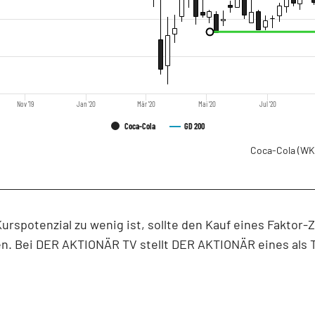
Nov '19
Jan '20
Mär '20
Mai '20
Jul '20
Coca-Cola
GD 200
Coca-Cola
(WK
rspotenzial zu wenig ist, sollte den Kauf eines Faktor-Z
n. Bei DER AKTIONÄR TV stellt DER AKTIONÄR eines als 