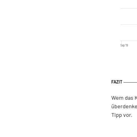
Sep '19
Wem das Ku
überdenke
Tipp vor.