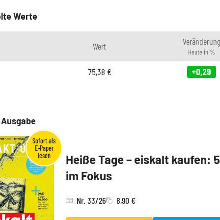
lte Werte
Veränderun
Wert
Heute in %
75,38
€
+0,29
e Ausgabe
Heiße Tage – eiskalt kaufen: 
im Fokus
Nr. 33/26
8,90 €