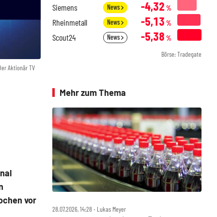
-4,32
Siemens
News
%
-5,13
Rheinmetall
News
%
-5,38
Scout24
News
%
Börse: Tradegate
Der Aktionär TV
Mehr zum Thema
nal
n
ochen vor
28.07.2026, 14:28 ‧ Lukas Meyer