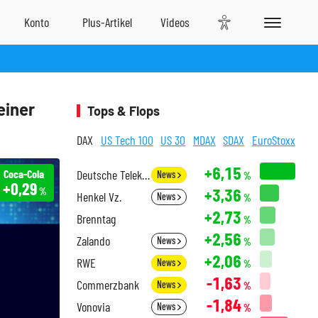
einer
Tops & Flops
DAX
US Tech 100
US 30
MDAX
SDAX
EuroStoxx
+6,15
Coca-Cola
Deutsche Telekom
News
%
+0,29
+3,36
%
Henkel Vz.
News
%
+2,73
Brenntag
%
+2,56
Zalando
News
%
+2,06
RWE
News
%
-1,63
Commerzbank
News
%
-1,84
Vonovia
News
%