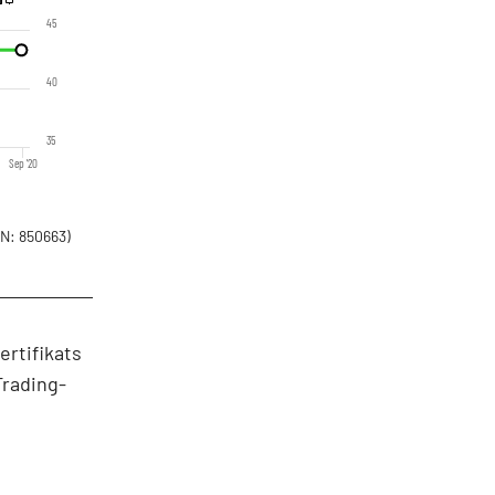
45
40
35
Sep '20
N: 850663)
ertifikats
Trading-