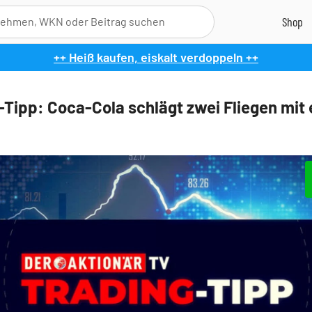
++ Heiß kaufen, eiskalt verdoppeln ++
-Tipp: Coca-Cola schlägt zwei Fliegen mit 