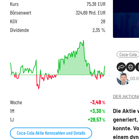
Kurs
75,38
EUR
Börsenwert
324,69 Mrd. EUR
KGV
28
Dividende
2,35 %
Coca-Cola
03.0
DER AKTIONÄR
Woche
-3,49
%
Die Aktie 
1M
+3,30
%
generiert
1J
+29,57
%
konnte. V
Coca-Cola Aktie Kennzahlen und Details
einem dyna