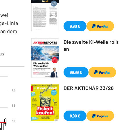
zwei
ge-Linie
9,90 €
 an dem
Die zweite KI-Welle rollt
an
as
.
99,99 €
DER AKTIONÄR 33/26
60
55
8,90 €
50