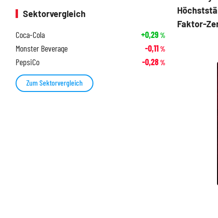
Höchststän
Sektorvergleich
Faktor-Zer
Coca-Cola
+0,29
%
Monster Beverage
-0,11
%
PepsiCo
-0,28
%
Zum Sektorvergleich