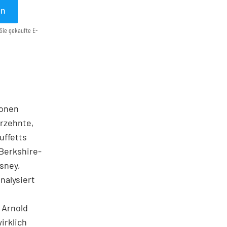
en
Sie gekaufte E-
ionen
hrzehnte,
uffetts
 Berkshire-
isney,
nalysiert
 Arnold
irklich