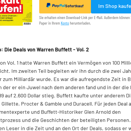
Im Shop kauf
Sofortkauf
Sie erhalten einen Download-Link per E-Mail. Außerdem können 
Paper in Ihrem
Konto
herunterladen.
: Die Deals von Warren Buffett - Vol. 2
n Vol. 1 hatte Warren Buffett ein Vermögen von 100 Mill
eicht. Im zweiten Teil begleiten wir ihn durch die zwei Ja
r zum Milliardär wurde. Es war die aufregendste Zeit in B
in der er ein Juwel nach dem anderen fand und in der die
89 auf 2.600 Dollar stieg. Buffett kaufte unter anderem D
 Gillette, Procter & Gamble und Duracell. Für jeden Deal a
mentexperte und Buffett-­Historiker Glen Arnold den
prozess und die Geschichten der beteiligten Personen.
en Leser in die Zeit und an den Ort der Deals, sodass er w