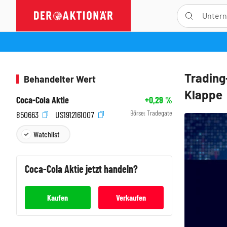
Trading
Behandelter Wert
Klappe
Coca-Cola Aktie
+0,29
%
Börse:
Tradegate
850663
US1912161007
Watchlist
Coca-Cola
Aktie jetzt handeln?
Kaufen
Verkaufen