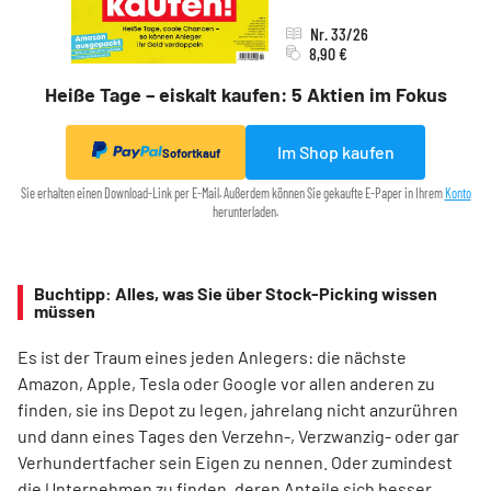
Nr. 33/26
8,90 €
Heiße Tage – eiskalt kaufen: 5 Aktien im Fokus
Im Shop kaufen
Sofortkauf
Sie erhalten einen Download-Link per E-Mail. Außerdem können Sie gekaufte E-Paper in Ihrem
Konto
herunterladen.
Buchtipp: Alles, was Sie über Stock-Picking wissen
müssen
Es ist der Traum eines jeden Anlegers: die nächste
Amazon, Apple, Tesla oder Google vor allen anderen zu
finden, sie ins Depot zu legen, jahrelang nicht anzurühren
und dann eines Tages den Verzehn-, Verzwanzig- oder gar
Verhundertfacher sein Eigen zu nennen. Oder zumindest
die Unternehmen zu finden, deren Anteile sich besser