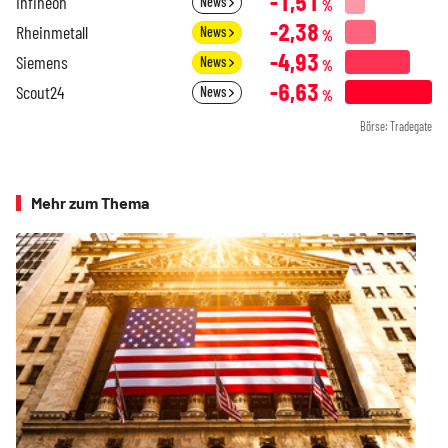
-1,51
Infineon
News
%
-2,38
Rheinmetall
News
%
-4,93
Siemens
News
%
-6,63
Scout24
News
%
Börse: Tradegate
Mehr zum Thema