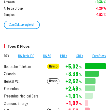
Amazon
+0,36
%
Alibaba Group
-1,26
%
Zooplus
-1,82
%
Zum Sektorvergleich
Tops & Flops
DAX
US Tech 100
US 30
MDAX
SDAX
EuroStoxx
+5,02
Deutsche Telekom
News
%
+3,38
Zalando
%
+2,52
Henkel Vz.
News
%
+2,49
Fresenius
%
+1,91
Fresenius Medical Care
%
-1,02
Siemens Energy
%