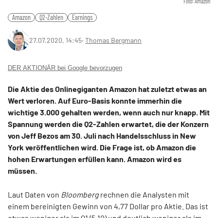
Foto: Amazon
Amazon
Q2-Zahlen
Earnings
27.07.2020, 14:45
‧
Thomas Bergmann
DER AKTIONÄR bei Google bevorzugen
Die Aktie des Onlinegiganten Amazon hat zuletzt etwas an
Wert verloren. Auf Euro-Basis konnte immerhin die
wichtige 3.000 gehalten werden, wenn auch nur knapp. Mit
Spannung werden die Q2-Zahlen erwartet, die der Konzern
von Jeff Bezos am 30. Juli nach Handelsschluss in New
York veröffentlichen wird. Die Frage ist, ob Amazon die
hohen Erwartungen erfüllen kann. Amazon wird es
müssen.
Laut Daten von
Bloomberg
rechnen die Analysten mit
einem bereinigten Gewinn von 4,77 Dollar pro Aktie. Das ist
etwas weniger als im Q1 (5,10) und deutlich weniger als im