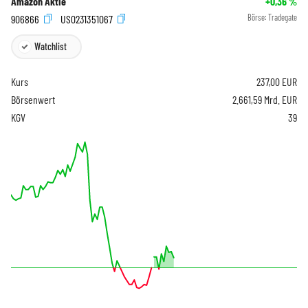
Amazon Aktie
+0,36
%
906866
US0231351067
Börse:
Tradegate
Watchlist
Kurs
237,00
EUR
Börsenwert
2.661,59 Mrd. EUR
KGV
39