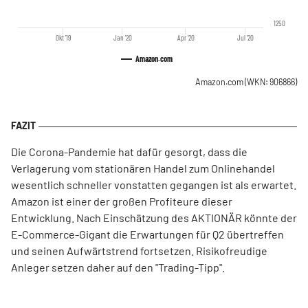
1250
Okt '19
Jan '20
Apr '20
Jul '20
Amazon.com
Amazon.com
(WKN: 906866)
Die Corona-Pandemie hat dafür gesorgt, dass die
Verlagerung vom stationären Handel zum Onlinehandel
wesentlich schneller vonstatten gegangen ist als erwartet.
Amazon ist einer der großen Profiteure dieser
Entwicklung. Nach Einschätzung des AKTIONÄR könnte der
E-Commerce-Gigant die Erwartungen für Q2 übertreffen
und seinen Aufwärtstrend fortsetzen. Risikofreudige
Anleger setzen daher auf den "Trading-Tipp".