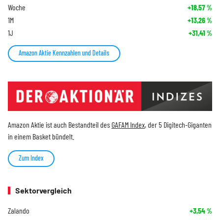
Woche
+18,57
%
1M
+13,26
%
1J
+31,41
%
Amazon Aktie Kennzahlen und Details
Amazon Aktie ist auch Bestandteil des
GAFAM Index
, der 5 Digitech-Giganten
in einem Basket bündelt.
Zum Index
Sektorvergleich
Zalando
+3,54
%