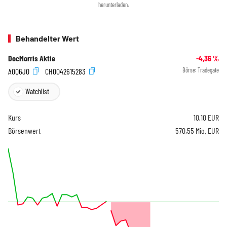
herunterladen.
Behandelter Wert
DocMorris Aktie
-4,36
%
A0Q6J0
CH0042615283
Börse:
Tradegate
Watchlist
Kurs
10,10
EUR
Börsenwert
570,55 Mio. EUR