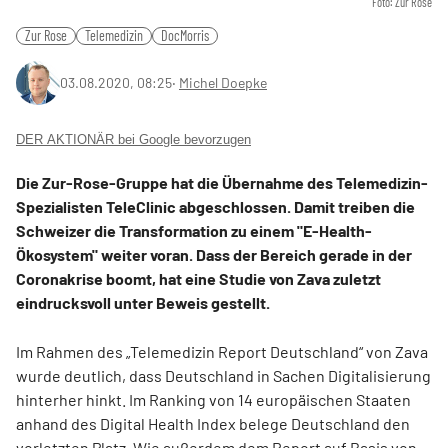
Foto: Zur Rose
Zur Rose
Telemedizin
DocMorris
03.08.2020, 08:25
‧
Michel Doepke
DER AKTIONÄR bei Google bevorzugen
Die Zur-Rose-Gruppe hat die Übernahme des Telemedizin-
Spezialisten TeleClinic abgeschlossen. Damit treiben die
Schweizer die Transformation zu einem "E-Health-
Ökosystem" weiter voran. Dass der Bereich gerade in der
Coronakrise boomt, hat eine Studie von Zava zuletzt
eindrucksvoll unter Beweis gestellt.
Im Rahmen des „Telemedizin Report Deutschland“ von Zava
wurde deutlich, dass Deutschland in Sachen Digitalisierung
hinterher hinkt. Im Ranking von 14 europäischen Staaten
anhand des Digital Health Index belege Deutschland den
vorletzten Platz. Wie außerdem dem Report auf Basis von