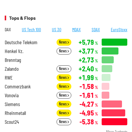
Tops & Flops
DAX
US Tech 100
US 30
MDAX
SDAX
EuroStoxx
+5,79
Deutsche Telekom
News
%
+3,77
Henkel Vz.
News
%
+2,73
Brenntag
%
+2,40
Zalando
News
%
+1,99
RWE
News
%
-1,58
Commerzbank
News
%
-1,61
Vonovia
News
%
-4,27
Siemens
News
%
-4,95
Rheinmetall
News
%
-5,38
Scout24
News
%
Börse: Tradegate