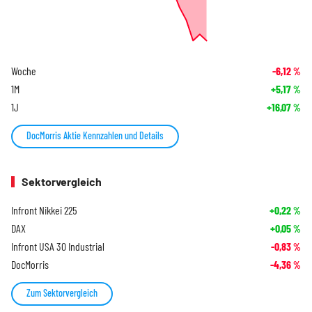
Woche
-6,12
%
1M
+5,17
%
1J
+16,07
%
DocMorris Aktie Kennzahlen und Details
Sektorvergleich
Infront Nikkei 225
+0,22
%
DAX
+0,05
%
Infront USA 30 Industrial
-0,83
%
DocMorris
-4,36
%
Zum Sektorvergleich