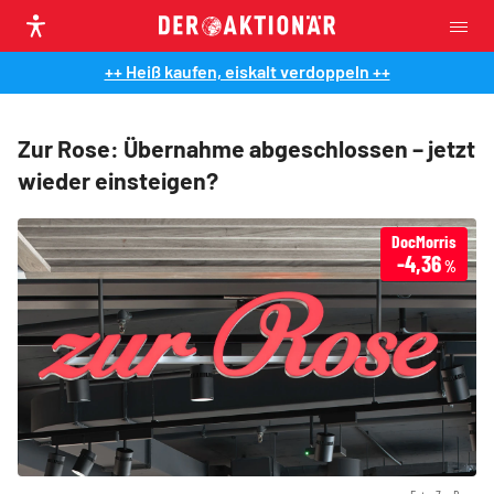
++ Heiß kaufen, eiskalt verdoppeln ++
Zur Rose: Übernahme abgeschlossen – jetzt
wieder einsteigen?
DocMorris
-4,36
%