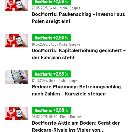
+2,68
DocMorris
%
20.05.2025, 14:44 ‧ Michel Doepke
DocMorris: Paukenschlag – Investor aus
Polen steigt ein!
+2,68
DocMorris
%
10.04.2025, 07:55 ‧ Michel Doepke
DocMorris: Kapitalerhöhung gesichert –
der Fahrplan steht
+2,68
DocMorris
%
12.03.2025, 11:59 ‧ Michel Doepke
Redcare Pharmacy: Befreiungsschlag
nach Zahlen – Kursziele steigen
+2,68
DocMorris
%
06.03.2025, 09:50 ‧ Michel Doepke
DocMorris‑Aktie am Boden: Gerät der
Redcare‑Rivale ins Visier von