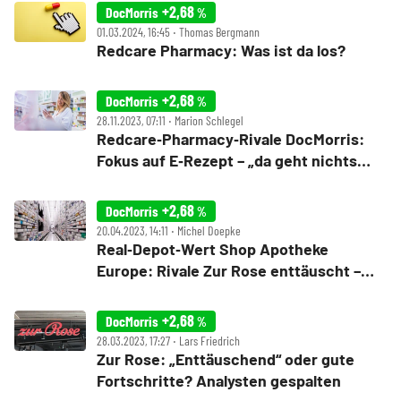
+2,68
DocMorris
%
01.03.2024, 16:45 ‧ Thomas Bergmann
Redcare Pharmacy: Was ist da los?
+2,68
DocMorris
%
28.11.2023, 07:11 ‧ Marion Schlegel
Redcare‑Pharmacy‑Rivale DocMorris:
Fokus auf E‑Rezept – „da geht nichts
mehr schief“
+2,68
DocMorris
%
20.04.2023, 14:11 ‧ Michel Doepke
Real‑Depot‑Wert Shop Apotheke
Europe: Rivale Zur Rose enttäuscht –
Aktie in Sippenhaft
+2,68
DocMorris
%
28.03.2023, 17:27 ‧ Lars Friedrich
Zur Rose: „Enttäuschend“ oder gute
Fortschritte? Analysten gespalten