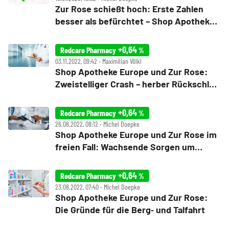
Zur Rose schießt hoch: Erste Zahlen
besser als befürchtet – Shop Apotheke
Europe legt ebenfalls zu
+0,64
Redcare Pharmacy
%
03.11.2022, 09:42 ‧ Maximilian Völkl
Shop Apotheke Europe und Zur Rose:
Zweistelliger Crash – herber Rückschlag
beim E‑Rezept
+0,64
Redcare Pharmacy
%
26.08.2022, 08:12 ‧ Michel Doepke
Shop Apotheke Europe und Zur Rose im
freien Fall: Wachsende Sorgen um
E‑Rezept
+0,64
Redcare Pharmacy
%
23.08.2022, 07:40 ‧ Michel Doepke
Shop Apotheke Europe und Zur Rose:
Die Gründe für die Berg‑ und Talfahrt