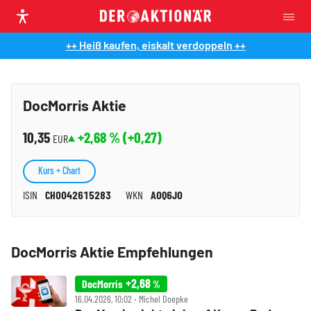
++ Heiß kaufen, eiskalt verdoppeln ++
DocMorris Aktie
10,35
+2,68
% (
+0,27
)
EUR
Kurs + Chart
ISIN
CH0042615283
WKN
A0Q6J0
DocMorris Aktie Empfehlungen
+2,68
DocMorris
%
16.04.2026, 10:02 ‧ Michel Doepke