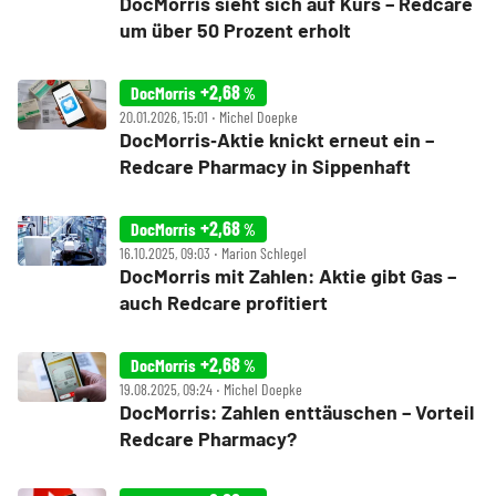
DocMorris sieht sich auf Kurs – Redcare
um über 50 Prozent erholt
+2,68
DocMorris
%
20.01.2026, 15:01 ‧ Michel Doepke
DocMorris‑Aktie knickt erneut ein –
Redcare Pharmacy in Sippenhaft
+2,68
DocMorris
%
16.10.2025, 09:03 ‧ Marion Schlegel
DocMorris mit Zahlen: Aktie gibt Gas –
auch Redcare profitiert
+2,68
DocMorris
%
19.08.2025, 09:24 ‧ Michel Doepke
DocMorris: Zahlen enttäuschen – Vorteil
Redcare Pharmacy?