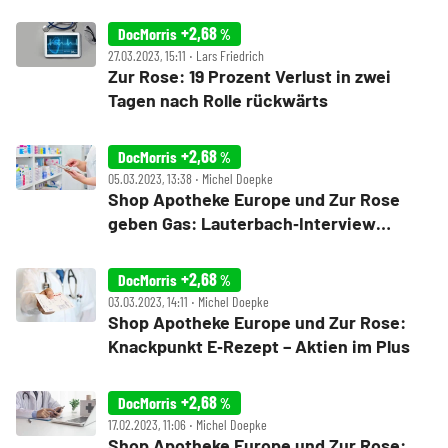
+2,68
DocMorris
%
27.03.2023, 15:11 ‧ Lars Friedrich
Zur Rose: 19 Prozent Verlust in zwei
Tagen nach Rolle rückwärts
+2,68
DocMorris
%
05.03.2023, 13:38 ‧ Michel Doepke
Shop Apotheke Europe und Zur Rose
geben Gas: Lauterbach‑Interview
beflügelt
+2,68
DocMorris
%
03.03.2023, 14:11 ‧ Michel Doepke
Shop Apotheke Europe und Zur Rose:
Knackpunkt E‑Rezept – Aktien im Plus
+2,68
DocMorris
%
17.02.2023, 11:06 ‧ Michel Doepke
Shop Apotheke Europe und Zur Rose: