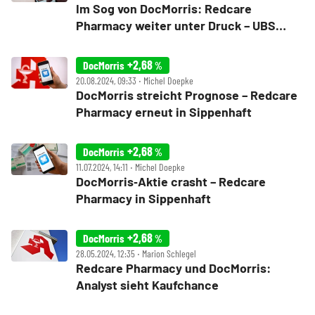
Im Sog von DocMorris: Redcare
Pharmacy weiter unter Druck – UBS
skeptisch
+2,68
DocMorris
%
20.08.2024, 09:33 ‧ Michel Doepke
DocMorris streicht Prognose – Redcare
Pharmacy erneut in Sippenhaft
+2,68
DocMorris
%
11.07.2024, 14:11 ‧ Michel Doepke
DocMorris‑Aktie crasht – Redcare
Pharmacy in Sippenhaft
+2,68
DocMorris
%
28.05.2024, 12:35 ‧ Marion Schlegel
Redcare Pharmacy und DocMorris:
Analyst sieht Kaufchance