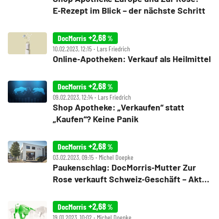
E‑Rezept im Blick – der nächste Schritt
+2,68
DocMorris
%
10.02.2023, 12:15 ‧ Lars Friedrich
Online‑Apotheken: Verkauf als Heilmittel
+2,68
DocMorris
%
09.02.2023, 12:14 ‧ Lars Friedrich
Shop Apotheke: „Verkaufen“ statt
„Kaufen“? Keine Panik
+2,68
DocMorris
%
03.02.2023, 09:15 ‧ Michel Doepke
Paukenschlag: DocMorris‑Mutter Zur
Rose verkauft Schweiz‑Geschäft – Aktie
explodiert
+2,68
DocMorris
%
19.01.2023, 10:02 ‧ Michel Doepke