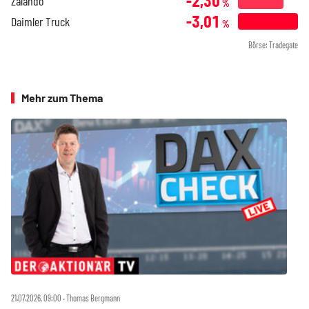
-2,30
Zalando
%
-3,01
Daimler Truck
%
Börse: Tradegate
Mehr zum Thema
21.07.2026, 09:00 ‧ Thomas Bergmann