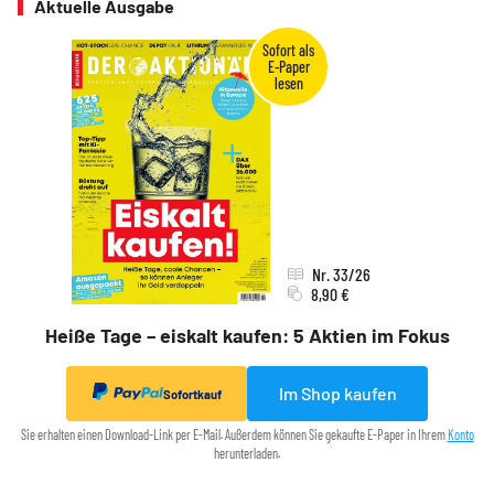
Aktuelle Ausgabe
Nr. 33/26
8,90 €
Heiße Tage – eiskalt kaufen: 5 Aktien im Fokus
Im Shop kaufen
Sofortkauf
Sie erhalten einen Download-Link per E-Mail. Außerdem können Sie gekaufte E-Paper in Ihrem
Konto
herunterladen.