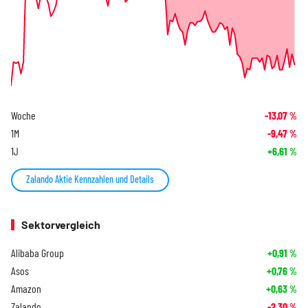
Woche
-13,07
%
1M
-9,47
%
1J
+6,61
%
Zalando Aktie Kennzahlen und Details
Sektorvergleich
Alibaba Group
+0,91
%
Asos
+0,76
%
Amazon
+0,63
%
Zalando
-2,30
%