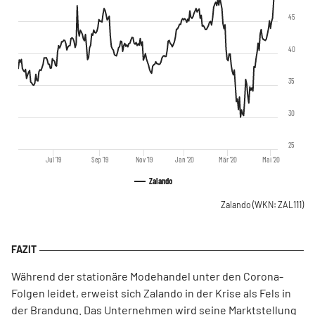
45
40
35
30
25
Jul '19
Sep '19
Nov '19
Jan '20
Mär '20
Mai '20
Zalando
Zalando
(WKN: ZAL111)
Während der stationäre Modehandel unter den Corona-
Folgen leidet, erweist sich Zalando in der Krise als Fels in
der Brandung. Das Unternehmen wird seine Marktstellung