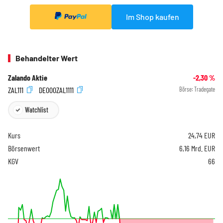
Im Shop kaufen
Behandelter Wert
Zalando Aktie
-2,30
%
ZAL111
DE000ZAL1111
Börse:
Tradegate
Watchlist
Kurs
24,74
EUR
Börsenwert
6,16 Mrd. EUR
KGV
66