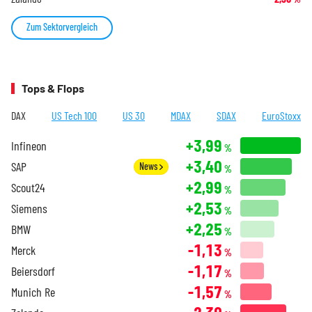
Zum Sektorvergleich
Tops & Flops
DAX
US Tech 100
US 30
MDAX
SDAX
EuroStoxx
+3,99
Infineon
%
+3,40
SAP
News
%
+2,99
Scout24
%
+2,53
Siemens
%
+2,25
BMW
%
-1,13
Merck
%
-1,17
Beiersdorf
%
-1,57
Munich Re
%