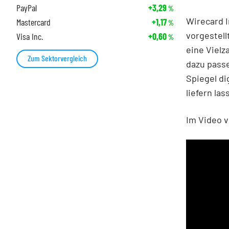
PayPal
+3,29
%
Wirecard I
Mastercard
+1,17
%
vorgestell
Visa Inc.
+0,60
%
eine Vielz
Zum Sektorvergleich
dazu pass
Spiegel di
liefern la
Im Video v