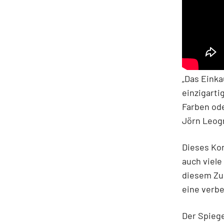
„Das Einka
einzigarti
Farben od
Jörn Leog
Dieses Kon
auch viele
diesem Zu
eine verb
Der Spiege