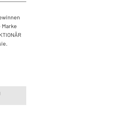
Gewinnen
e Marke
 AKTIONÄR
sie.
g