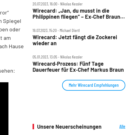
20.07.2023, 16:00 ‧ Nikolas Kessler
Wirecard: „Jan, du musst in die
ror“
Philippinen fliegen“ – Ex‑Chef Braun
m Spiegel
als Fluchthelfer?
rben oder
19.07.2023, 15:20 ‧ Michael Diertl
Wirecard: Jetzt fängt die Zockerei
kt am
wieder an
nach Hause
05.01.2023, 13:05 ‧ Nikolas Kessler
Wirecard‑Prozess: Fünf Tage
Dauerfeuer für Ex‑Chef Markus Braun
 sehen:
Mehr Wirecard Empfehlungen
Unsere Neuerscheinungen
Alle
Neuerscheinungen