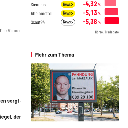
-4,32
Siemens
News
%
-5,13
Rheinmetall
News
%
-5,38
Scout24
News
%
Foto: Wirecard
Börse: Tradegate
Mehr zum Thema
en sorgt.
egel, der