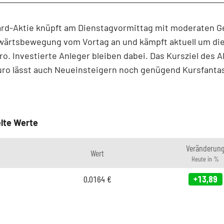
ard-Aktie knüpft am Dienstagvormittag mit moderaten 
fwärtsbewegung vom Vortag an und kämpft aktuell um di
ro. Investierte Anleger bleiben dabei. Das Kursziel des
uro lässt auch Neueinsteigern noch genügend Kursfanta
lte Werte
Veränderun
Wert
Heute in %
0,0164
€
+13,89