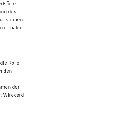
rklärte
ang des
Funktionen
n sozialen
die Rolle
en den
ahmen der
t Wirecard