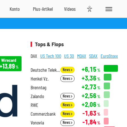
Tops & Flops
DAX
US Tech 100
US 30
MDAX
SDAX
EuroStoxx
Wirecard
+13,89
%
+6,15
Deutsche Telekom
News
%
+3,36
Henkel Vz.
News
%
+2,73
Brenntag
%
+2,56
Zalando
News
%
+2,06
RWE
News
%
-1,63
Commerzbank
News
%
-1,84
Vonovia
News
%