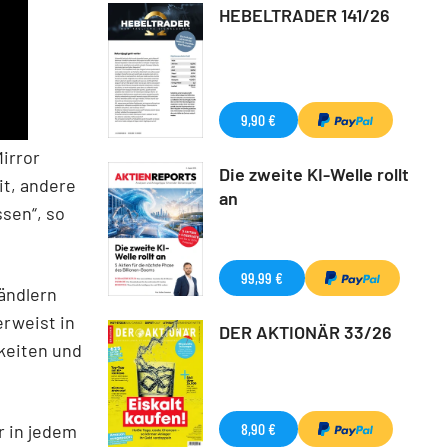
HEBELTRADER 141/26
9,90 €
irror
Die zweite KI-Welle rollt
it, andere
an
sen“, so
99,99 €
Händlern
erweist in
DER AKTIONÄR 33/26
keiten und
8,90 €
r in jedem