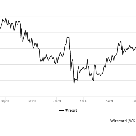
Sep '18
Nov '18
Jan '19
Mär '19
Mai '19
Jul 
Wirecard
Wirecard
(WK