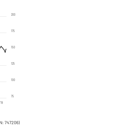
200
175
150
125
100
75
'19
N: 747206)