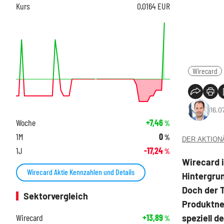
Kurs
0,0164
EUR
Wirecard
16.0
Woche
+7,46
%
1M
0
%
DER AKTIONÄR
1J
-17,24
%
Wirecard i
Wirecard Aktie Kennzahlen und Details
Hintergru
Doch der 
Sektorvergleich
Produktneu
Wirecard
+13,89
speziell d
%