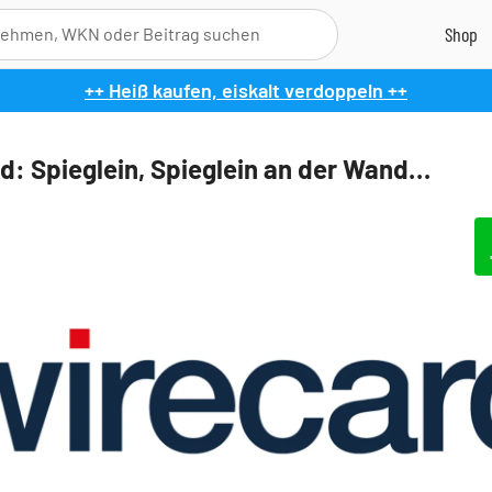
++ Heiß kaufen, eiskalt verdoppeln ++
d: Spieglein, Spieglein an der Wand…