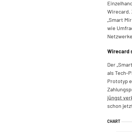
Einzelhand
Wirecard.
„Smart Mi
wie Umfrag
Netzwerke
Wirecard s
Der „Smart
als Tech-P
Prototyp e
Zahlungspr
jüngst ver
schon jetz