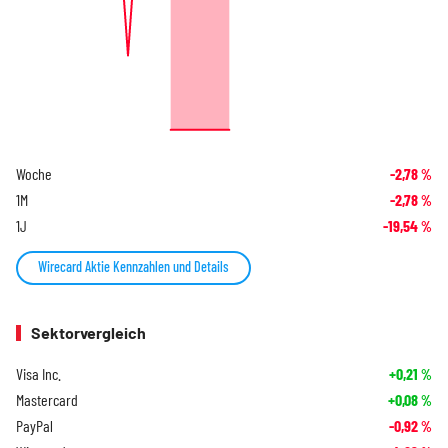
Woche
-2,78
%
1M
-2,78
%
1J
-19,54
%
Wirecard Aktie Kennzahlen und Details
Sektorvergleich
Visa Inc.
+0,21
%
Mastercard
+0,08
%
PayPal
-0,92
%