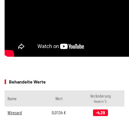
Behandelte Werte
Veränderung
Name
Wert
Heute in %
Wirecard
0,0134
€
-4,29