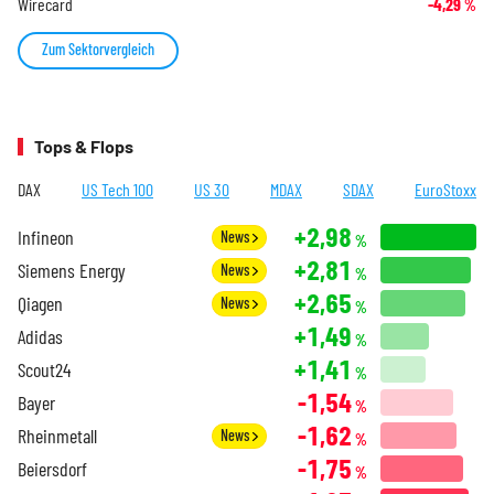
Wirecard
-4,29
%
Zum Sektorvergleich
Tops & Flops
DAX
US Tech 100
US 30
MDAX
SDAX
EuroStoxx
+2,98
Infineon
News
%
+2,81
Siemens Energy
News
%
+2,65
Qiagen
News
%
+1,49
Adidas
%
+1,41
Scout24
%
-1,54
Bayer
%
-1,62
Rheinmetall
News
%
-1,75
Beiersdorf
%