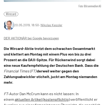
Foto: Börsenmedien AG
Wirecard
20.05.2019, 18:50
‧
Nikolas Kessler
DER AKTIONÄR bei Google bevorzugen
Die Wircard-Aktie trotzt dem schwachen Gesamtmarkt
und klettert am Montag mit einem Plus von bis zu drei
Prozent an die DAX-Spitze. Für Rückenwind sorgt dabei
eine neue Kaufempfehlung der Deutschen Bank. Dass die
Financial Times (FT)
derweil weiter gegen den
Zahlungsabwickler stichelt, juckt am Montag niemanden
mehr.
FT
-Autor Dan McCrum kann es nicht lassen: In
einem
aktuellen Artikel (kostenpflichtig)
veröffentlicht er
Auszüge aus einer firmeninternen Übersicht, die angeblich