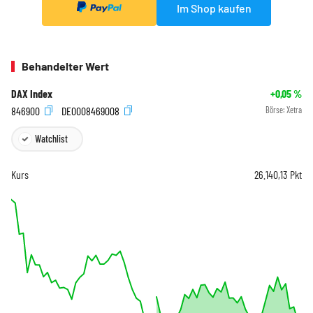
Im Shop kaufen
Behandelter Wert
DAX Index
+0,05
%
846900
DE0008469008
Börse:
Xetra
Watchlist
Kurs
26.140,13
Pkt