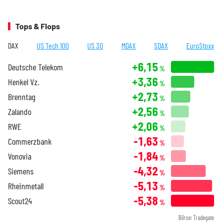
Tops & Flops
DAX
US Tech 100
US 30
MDAX
SDAX
EuroStoxx
+6,15
Deutsche Telekom
%
+3,36
Henkel Vz.
%
+2,73
Brenntag
%
+2,56
Zalando
%
+2,06
RWE
%
-1,63
Commerzbank
%
-1,84
Vonovia
%
-4,32
Siemens
%
-5,13
Rheinmetall
%
-5,38
Scout24
%
Börse: Tradegate