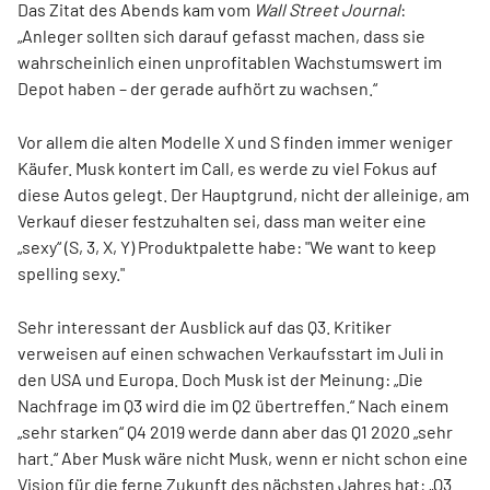
Das Zitat des Abends kam vom
Wall Street Journal
:
„Anleger sollten sich darauf gefasst machen, dass sie
wahrscheinlich einen unprofitablen Wachstumswert im
Depot haben – der gerade aufhört zu wachsen.“
Vor allem die alten Modelle X und S finden immer weniger
Käufer. Musk kontert im Call, es werde zu viel Fokus auf
diese Autos gelegt. Der Hauptgrund, nicht der alleinige, am
Verkauf dieser festzuhalten sei, dass man weiter eine
„sexy“ (S, 3, X, Y) Produktpalette habe: "We want to keep
spelling sexy."
Sehr interessant der Ausblick auf das Q3. Kritiker
verweisen auf einen schwachen Verkaufsstart im Juli in
den USA und Europa. Doch Musk ist der Meinung: „Die
Nachfrage im Q3 wird die im Q2 übertreffen.“ Nach einem
„sehr starken“ Q4 2019 werde dann aber das Q1 2020 „sehr
hart.“ Aber Musk wäre nicht Musk, wenn er nicht schon eine
Vision für die ferne Zukunft des nächsten Jahres hat: „Q3