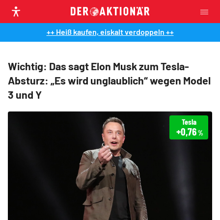
++ Heiß kaufen, eiskalt verdoppeln ++
Wichtig: Das sagt Elon Musk zum Tesla-
Absturz: „Es wird unglaublich“ wegen Model
3 und Y
Tesla
+0,76
%