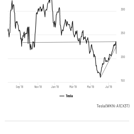
300
250
200
150
Sep '18
Nov '18
Jan '19
Mär '19
Mai '19
Jul '19
Tesla
Tesla
(WKN: A1CX3T)