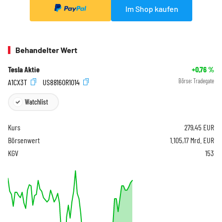
Im Shop kaufen
Behandelter Wert
Tesla Aktie
+0,76
%
A1CX3T
US88160R1014
Börse:
Tradegate
Watchlist
Kurs
279,45
EUR
Börsenwert
1.105,17 Mrd. EUR
KGV
153