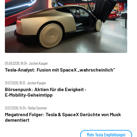
05.08.2026, 19:34 ‧ Jochen Kauper
Tesla‑Analyst: Fusion mit SpaceX „wahrscheinlich“
31.07.2026, 19:13 ‧ Jochen Kauper
Börsenpunk: Aktien für die Ewigkeit ‑
E‑Mobility‑Geheimtipp
31.07.2026, 14:34 ‧ Stefan Sommer
Megatrend Folger: Tesla & SpaceX Gerüchte von Musk
dementiert
Mehr Tesla Empfehlungen