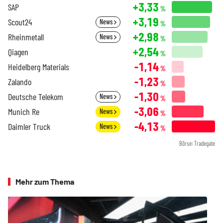
+3,33
SAP
%
+3,19
Scout24
News
%
+2,98
Rheinmetall
News
%
+2,54
Qiagen
%
-1,14
Heidelberg Materials
%
-1,23
Zalando
%
-1,30
Deutsche Telekom
News
%
-3,06
Munich Re
News
%
-4,13
Daimler Truck
News
%
Börse: Tradegate
Mehr zum Thema