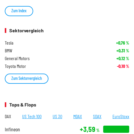
Zum Index
Sektorvergleich
Tesla
+0,76
%
BMW
+0,31
%
General Motors
+0,12
%
Toyota Motor
-0,10
%
Zum Sektorvergleich
Tops & Flops
DAX
US Tech 100
US 30
MDAX
SDAX
EuroStoxx
+3,59
Infineon
%