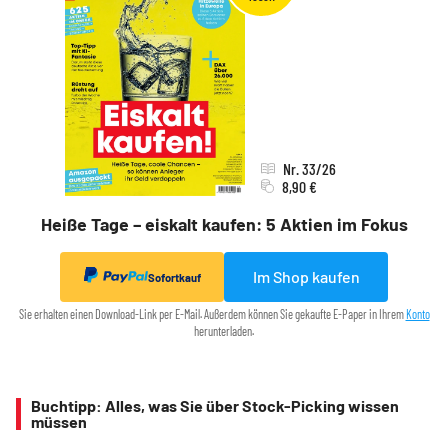
Nr. 33/26
8,90 €
Heiße Tage – eiskalt kaufen: 5 Aktien im Fokus
Im Shop kaufen
Sofortkauf
Sie erhalten einen Download-Link per E-Mail. Außerdem können Sie gekaufte E-Paper in Ihrem
Konto
herunterladen.
Buchtipp: Alles, was Sie über Stock-Picking wissen
müssen