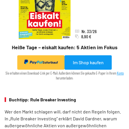
Nr. 33/26
8,90 €
Heiße Tage – eiskalt kaufen: 5 Aktien im Fokus
Im Shop kaufen
Sofortkauf
Sie erhalten einen Download-Link per E-Mail. Außerdem können Sie gekaufte E-Paper in Ihrem
Konto
herunterladen.
Buchtipp: Rule Breaker Investing
Wer den Markt schlagen will, darf nicht den Regeln folgen.
In „Rule Breaker Investing“ erklärt David Gardner, warum
außergewöhnliche Aktien von außer­gewöhnlichen