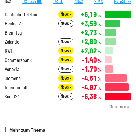
DAX
US Tech 100
US 30
MDAX
SDAX
EuroStoxx
+6,19
Deutsche Telekom
News
%
+3,59
Henkel Vz.
News
%
+2,73
Brenntag
%
+2,60
Zalando
News
%
+2,02
RWE
News
%
-1,40
Commerzbank
News
%
-1,70
Vonovia
News
%
-4,51
Siemens
News
%
-4,97
Rheinmetall
News
%
-5,38
Scout24
News
%
Börse: Tradegate
Mehr zum Thema