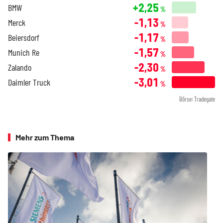
+2,25
BMW
%
-1,13
Merck
%
-1,17
Beiersdorf
%
-1,57
Munich Re
%
-2,30
Zalando
%
-3,01
Daimler Truck
%
Börse: Tradegate
Mehr zum Thema