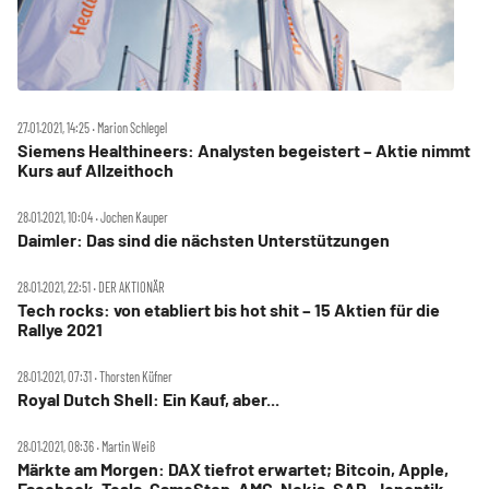
27.01.2021, 14:25 ‧ Marion Schlegel
Siemens Healthineers: Analysten begeistert – Aktie nimmt
Kurs auf Allzeithoch
28.01.2021, 10:04 ‧ Jochen Kauper
Daimler: Das sind die nächsten Unterstützungen
28.01.2021, 22:51 ‧ DER AKTIONÄR
Tech rocks: von etabliert bis hot shit – 15 Aktien für die
Rallye 2021
28.01.2021, 07:31 ‧ Thorsten Küfner
Royal Dutch Shell: Ein Kauf, aber...
28.01.2021, 08:36 ‧ Martin Weiß
Märkte am Morgen: DAX tiefrot erwartet; Bitcoin, Apple,
Facebook, Tesla, GameStop, AMC, Nokia, SAP, Jenoptik,