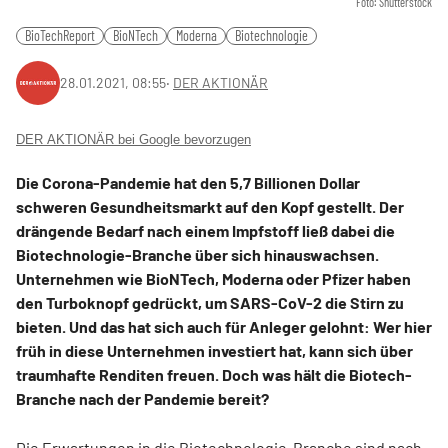
Foto: Shutterstock
BioTechReport
BioNTech
Moderna
Biotechnologie
28.01.2021, 08:55
‧
DER AKTIONÄR
DER AKTIONÄR bei Google bevorzugen
Die Corona-Pandemie hat den 5,7 Billionen Dollar
schweren Gesundheitsmarkt auf den Kopf gestellt. Der
drängende Bedarf nach einem Impfstoff ließ dabei die
Biotechnologie-Branche über sich hinauswachsen.
Unternehmen wie BioNTech, Moderna oder Pfizer haben
den Turboknopf gedrückt, um SARS-CoV-2 die Stirn zu
bieten. Und das hat sich auch für Anleger gelohnt: Wer hier
früh in diese Unternehmen investiert hat, kann sich über
traumhafte Renditen freuen. Doch was hält die Biotech-
Branche nach der Pandemie bereit?
Die Erwartungen in die Biotechnologie-Branche sind nach