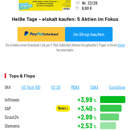
Nr. 33/26
8,90 €
Heiße Tage – eiskalt kaufen: 5 Aktien im Fokus
Im Shop kaufen
Sofortkauf
Sie erhalten einen Download-Link per E-Mail. Außerdem können Sie gekaufte E-Paper in Ihrem
Konto
herunterladen.
Tops & Flops
DAX
US Tech 100
US 30
MDAX
SDAX
EuroStoxx
+3,99
Infineon
%
+3,40
SAP
News
%
+2,99
Scout24
%
+2,53
Siemens
%