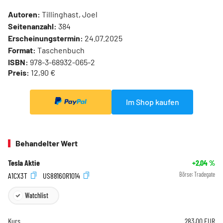
Autoren:
Tillinghast, Joel
Seitenanzahl:
384
Erscheinungstermin:
24.07.2025
Format:
Taschenbuch
ISBN:
978-3-68932-065-2
Preis:
12,90 €
Im Shop kaufen
Behandelter Wert
Tesla Aktie
+2,04
%
A1CX3T
US88160R1014
Börse:
Tradegate
Watchlist
Kurs
283,00
EUR