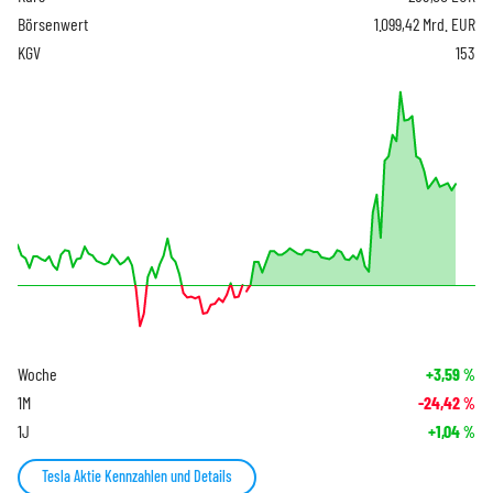
Börsenwert
1.099,42 Mrd. EUR
KGV
153
Woche
+3,59
%
1M
-24,42
%
1J
+1,04
%
Tesla Aktie Kennzahlen und Details