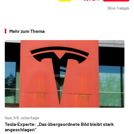
Börse: Tradegate
Mehr zum Thema
Heute, 14:16 ‧ Jochen Kauper
Tesla‑Experte: „Das übergeordnete Bild bleibt stark
angeschlagen“