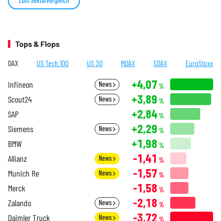
Zum Sektorvergleich
Tops & Flops
DAX
US Tech 100
US 30
MDAX
SDAX
EuroStoxx
+4,07
Infineon
News
%
+3,89
Scout24
News
%
+2,84
SAP
%
+2,29
Siemens
News
%
+1,98
BMW
%
-1,41
Allianz
News
%
-1,57
Munich Re
News
%
-1,58
Merck
%
-2,18
Zalando
News
%
-3,72
Daimler Truck
News
%