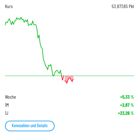
Kurs
53.877,65
Pkt
Woche
+5,33
%
1M
+2,87
%
1J
+23,26
%
Kennzahlen und Details