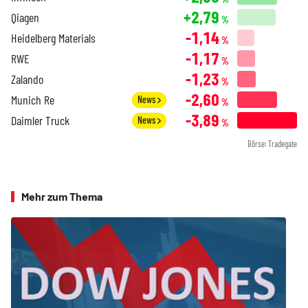
+2,79
Qiagen
%
-1,14
Heidelberg Materials
%
-1,17
RWE
%
-1,23
Zalando
%
-2,60
Munich Re
News
%
-3,89
Daimler Truck
News
%
Börse: Tradegate
Mehr zum Thema