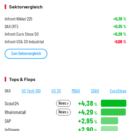
Sektorvergleich
Infront Nikkei 225
+0,38
%
DAX (RT)
+0,35
%
Infront Euro Stoxx 50
+0,28
%
Infront USA 30 Industrial
-0,08
%
Zum Sektorvergleich
Tops & Flops
DAX
US Tech 100
US 30
MDAX
SDAX
EuroStoxx
+4,38
Scout24
News
%
+4,29
Rheinmetall
News
%
+2,95
SAP
%
+2,90
Infineon
%