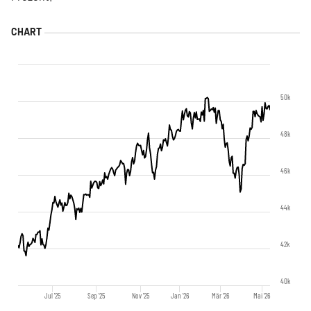
50k
48k
46k
44k
42k
40k
Jul '25
Sep '25
Nov '25
Jan '26
Mär '26
Mai '26