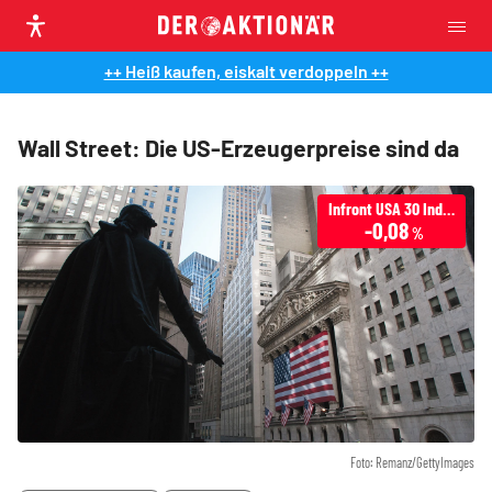
++ Heiß kaufen, eiskalt verdoppeln ++
Wall Street: Die US-Erzeugerpreise sind da
Infront USA 30 Industrial
-0,08
%
Foto: Remanz/GettyImages