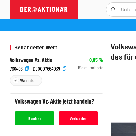
Volkswa
Behandelter Wert
das für 
Volkswagen Vz. Aktie
+0,85
%
Börse:
Tradegate
766403
DE0007664039
Watchlist
Volkswagen Vz.
Aktie jetzt handeln?
Kaufen
Verkaufen