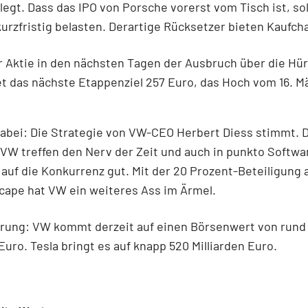
legt. Dass das IPO von Porsche vorerst vom Tisch ist, sol
kurzfristig belasten. Derartige Rücksetzer bieten Kaufch
r Aktie in den nächsten Tagen der Ausbruch über die Hü
et das nächste Etappenziel 257 Euro, das Hoch vom 16. Mä
dabei: Die Strategie von VW-CEO Herbert Diess stimmt. D
VW treffen den Nerv der Zeit und auch in punkto Softw
uf die Konkurrenz gut. Mit der 20 Prozent-Beteiligung 
ape hat VW ein weiteres Ass im Ärmel.
erung: VW kommt derzeit auf einen Börsenwert von rund
 Euro. Tesla bringt es auf knapp 520 Milliarden Euro.