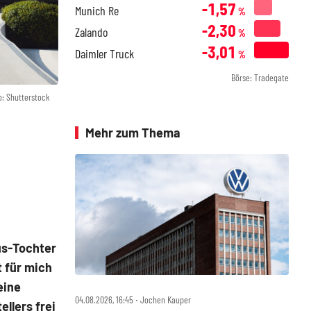
-1,57
Munich Re
%
-2,30
Zalando
%
-3,01
Daimler Truck
%
Börse: Tradegate
o: Shutterstock
Mehr zum Thema
us-Tochter
 für mich
eine
04.08.2026, 16:45 ‧ Jochen Kauper
llers frei