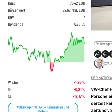
Kurs
76,42
EUR
Börsenwert
22,62 Mrd. EUR
KGV
7
Dividende
6,78 %
Volkswage
29.0
DER AKTIONÄR
Woche
-1,26
%
VW-Chef H
1M
-0,21
%
Porsche e
1J
-12,17
%
derzeit ke
Volkswagen Vz. Aktie Kennzahlen und
Zeitung". 
Details