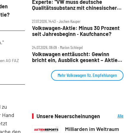
Experte: "VW muss deutsche
 den
Qualitätssubstanz mit chinesischer
Entwicklungsgeschwindigkeit
tie?
verbinden"
27.07.2026, 14:43 ‧ Jochen Kauper
Volkswagen‑Aktie: Minus 30 Prozent
seit Jahresbeginn ‑ Kaufchance?
."
24.07.2026, 08:09 ‧ Marion Schlegel
Volkswagen enttäuscht: Gewinn
bricht ein, Ausblick gesenkt – Aktie
gen AG
FAZ
fällt
Mehr Volkswagen Vz. Empfehlungen
 zu
er Hand
Unsere Neuerscheinungen
Alle
Neuerscheinungen
tzt
Milliarden im Weltraum
mache den