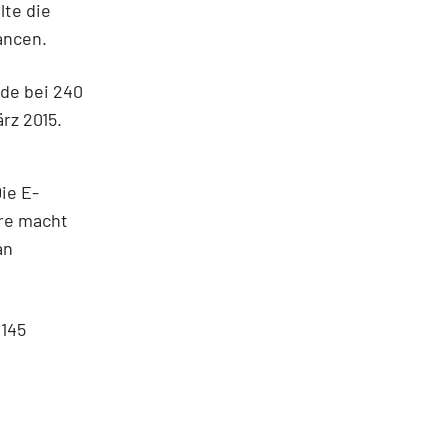
lte die
ancen.
rde bei 240
rz 2015.
ie E-
are macht
an
 145