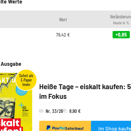
lte Werte
Veränderun
Wert
Heute in %
76,42
€
+0,85
e Ausgabe
Heiße Tage – eiskalt kaufen: 
im Fokus
Nr. 33/26
8,90 €
Im Shop kauf
Sofortkauf