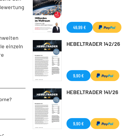
 Bewertung
49,99 €
rnweiten
HEBELTRADER 142/26
e einzeln
re
9,90 €
HEBELTRADER 141/26
vorne?
9,90 €
y"