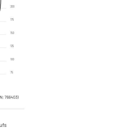
200
175
150
125
100
75
N: 766403)
ufs