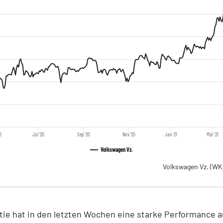
0
Jul '20
Sep '20
Nov '20
Jan '21
Mär '21
Volkswagen Vz.
Volkswagen Vz.
(WK
ie hat in den letzten Wochen eine starke Performance a