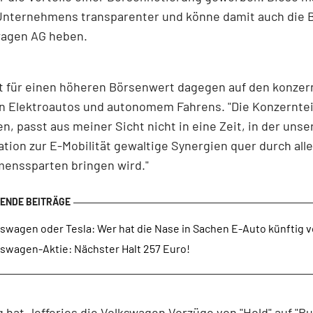
Unternehmens transparenter und könne damit auch die
wagen AG heben.
zt für einen höheren Börsenwert dagegen auf den konze
n Elektroautos und autonomem Fahrens. "Die Konzernteil
n, passt aus meiner Sicht nicht in eine Zeit, in der unse
tion zur E-Mobilität gewaltige Synergien quer durch alle
enssparten bringen wird."
kswagen oder Tesla: Wer hat die Nase in Sachen E-Auto künftig 
kswagen-Aktie: Nächster Halt 257 Euro!
hat Jefferies die Volkswagen Vorzüge von "Hold" auf "Bu