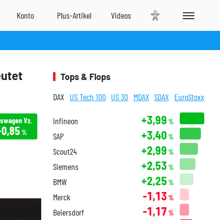
eutet
Tops & Flops
DAX
US Tech 100
US 30
MDAX
SDAX
EuroStoxx
+3,99
kswagen Vz.
Infineon
%
+0,85
+3,40
%
SAP
%
+2,99
Scout24
%
+2,53
Siemens
%
+2,25
BMW
%
-1,13
Merck
%
-1,17
Beiersdorf
%