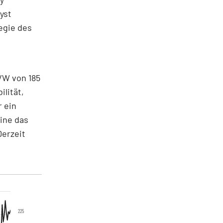
yst
egie des
VW von 185
ilität,
r ein
eine das
Derzeit
225