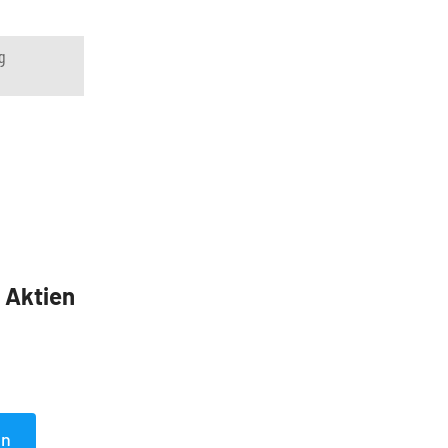
g
5 Aktien
en