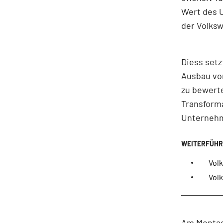
Wert des 
der Volks
Diess set
Ausbau vo
zu bewerte
Transforma
Unternehm
Vol
Vol
Am Montag 