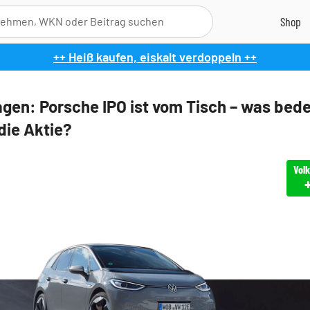
++ Heiß kaufen, eiskalt verdoppeln ++
gen: Porsche IPO ist vom Tisch – was bed
die Aktie?
Vol