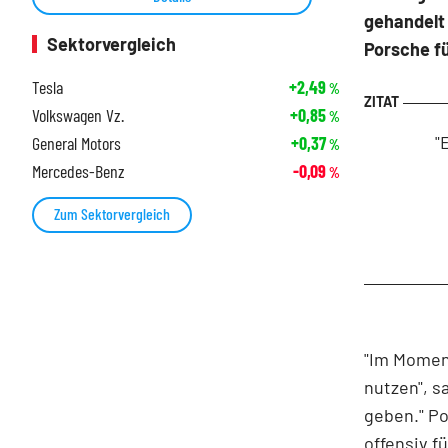
gehandelt 
Sektorvergleich
Porsche f
Tesla
+2,49
%
Volkswagen Vz.
+0,85
%
"
General Motors
+0,37
%
Mercedes-Benz
-0,09
%
Zum Sektorvergleich
"Im Moment
nutzen", s
geben." P
offensiv f