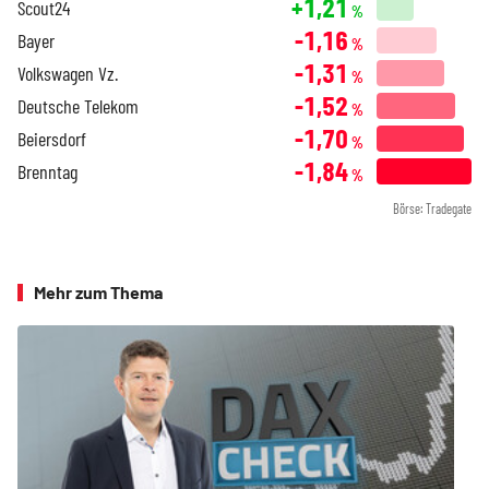
+1,21
Scout24
%
-1,16
Bayer
%
-1,31
Volkswagen Vz.
%
-1,52
Deutsche Telekom
%
-1,70
Beiersdorf
%
-1,84
Brenntag
%
Börse: Tradegate
Mehr zum Thema