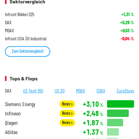
Sektorvergleich
Infront Nikkei 225
+1,31
%
DAX
+0,29
%
MDAX
+0,03
%
Infront USA 30 Industrial
-0,04
%
Zum Sektorvergleich
Tops & Flops
DAX
US Tech 100
US 30
MDAX
SDAX
EuroStoxx
+3,10
Siemens Energy
News
%
+2,48
Infineon
News
%
+1,87
Qiagen
News
%
+1,37
Adidas
%