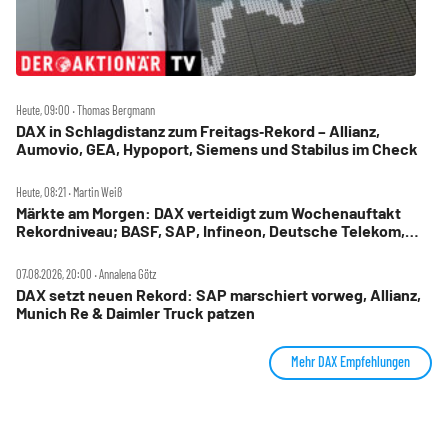
Heute, 09:00 ‧ Thomas Bergmann
DAX in Schlagdistanz zum Freitags‑Rekord – Allianz,
Aumovio, GEA, Hypoport, Siemens und Stabilus im Check
Heute, 08:21 ‧ Martin Weiß
Märkte am Morgen: DAX verteidigt zum Wochenauftakt
Rekordniveau; BASF, SAP, Infineon, Deutsche Telekom,
Hensoldt, Suss Microtec im Fokus
07.08.2026, 20:00 ‧ Annalena Götz
DAX setzt neuen Rekord: SAP marschiert vorweg, Allianz,
Munich Re & Daimler Truck patzen
Mehr DAX Empfehlungen