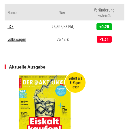
Veränderung
Name
Wert
Heute in %
DAX
26.396,58
Pkt.
+0,29
Volkswagen
75,42
€
-1,31
Aktuelle Ausgabe