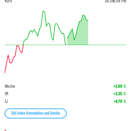
Kurs
26.396,58
Pkt
Woche
+2,69
%
1M
+3,35
%
1J
+8,79
%
DAX Index Kennzahlen und Details