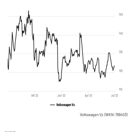
150
140
130
120
110
Okt '22
Jan '23
Apr '23
Jul '23
Volkswagen Vz.
Volkswagen Vz.
(WKN: 766403)