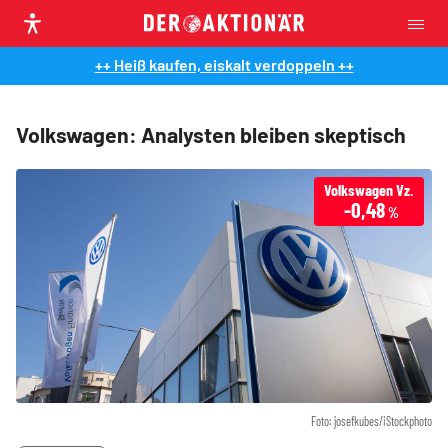
++ Heiß kaufen, eiskalt verdoppeln ++
Volkswagen: Analysten bleiben skeptisch
Volkswagen Vz.
-0,48
%
Foto: josefkubes/iStockphoto