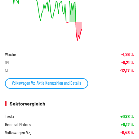
Woche
-1,26
%
1M
-0,21
%
1J
-12,17
%
Volkswagen Vz. Aktie Kennzahlen und Details
Sektorvergleich
Tesla
+0,78
%
General Motors
+0,12
%
Volkswagen Vz.
-0,48
%