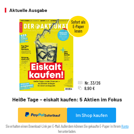
Aktuelle Ausgabe
Nr. 33/26
8,90 €
Heiße Tage – eiskalt kaufen: 5 Aktien im Fokus
Im Shop kaufen
Sofortkauf
Sie erhalten einen Download-Link per E-Mail. Außerdem können Sie gekaufte E-Paper in Ihrem
Konto
herunterladen.