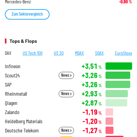
Mercedes-Benz
-0,90
%
Zum Sektorvergleich
Tops & Flops
DAX
US Tech 100
US 30
MDAX
SDAX
EuroStoxx
+3,51
Infineon
%
+3,26
Scout24
News
%
+3,26
SAP
%
+2,93
Rheinmetall
News
%
+2,87
Qiagen
%
-1,19
Zalando
%
-1,20
Heidelberg Materials
%
-1,27
Deutsche Telekom
News
%