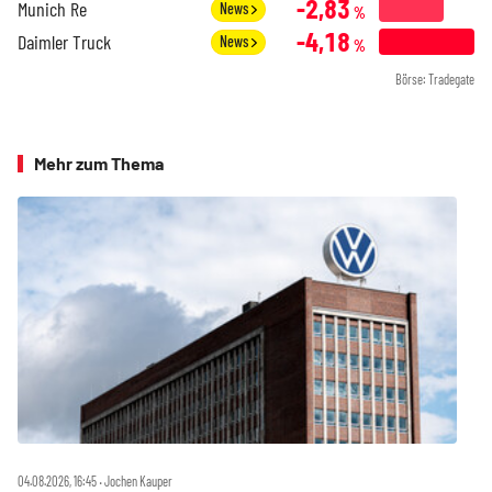
-2,83
Munich Re
News
%
-4,18
Daimler Truck
News
%
Börse: Tradegate
Mehr zum Thema
04.08.2026, 16:45 ‧ Jochen Kauper