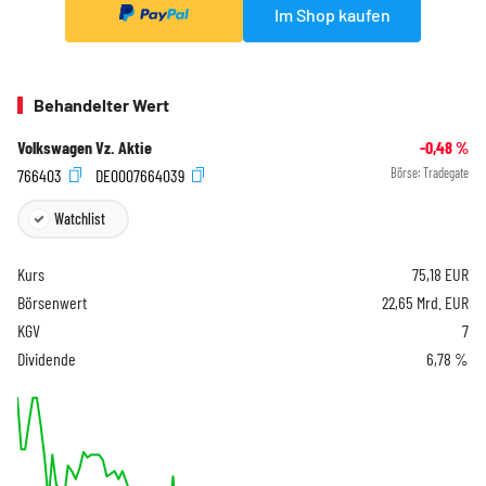
Im Shop kaufen
Behandelter Wert
Volkswagen Vz. Aktie
-0,48
%
766403
DE0007664039
Börse:
Tradegate
Watchlist
Kurs
75,18
EUR
Börsenwert
22,65 Mrd. EUR
KGV
7
Dividende
6,78 %