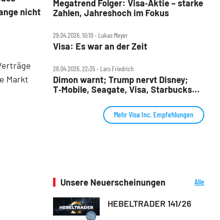
Megatrend Folger: Visa‑Aktie – starke
lange nicht
Zahlen, Jahreshoch im Fokus
29.04.2026, 10:10 ‧ Lukas Meyer
Visa: Es war an der Zeit
Verträge
28.04.2026, 22:35 ‧ Lars Friedrich
he Markt
Dimon warnt; Trump nervt Disney;
T‑Mobile, Seagate, Visa, Starbucks
mit starken Zahlen – Wall Street
Mehr Visa Inc. Empfehlungen
Unsere Neuerscheinungen
Alle
Neuerscheinungen
HEBELTRADER 141/26