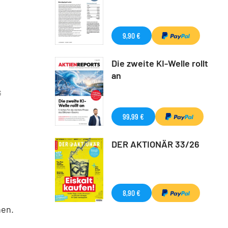
9,90 €
Die zweite KI-Welle rollt
an
G
99,99 €
DER AKTIONÄR 33/26
8,90 €
hen.