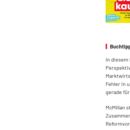
Buchtipp
In diesem
Perspektiv
Marktwirts
Fehler in 
gerade für
McMillan s
Zusammenh
Reformvors