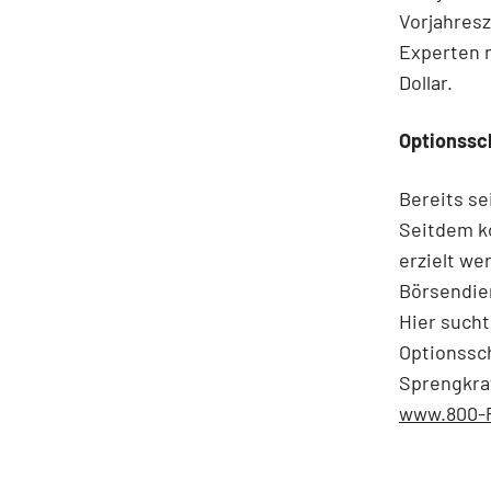
Vorjahresz
Experten m
Dollar.
Optionssc
Bereits se
Seitdem ko
erzielt we
Börsendien
Hier such
Optionssch
Sprengkraf
www.800-P