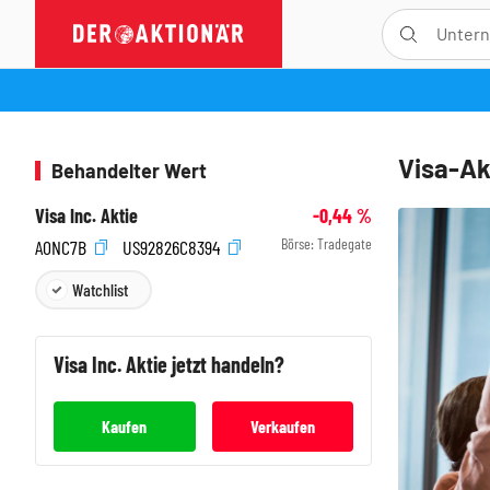
Visa-Akt
Behandelter Wert
Visa Inc. Aktie
-0,44
%
Börse:
Tradegate
A0NC7B
US92826C8394
Watchlist
Visa Inc.
Aktie jetzt handeln?
Kaufen
Verkaufen