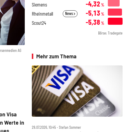
-4,32
Siemens
%
-5,13
Rheinmetall
News
%
-5,38
Scout24
%
Börse: Tradegate
örsenmedien AG
Mehr zum Thema
on Visa
en Werte in
29.07.2026, 10:45 ‧ Stefan Sommer
eues