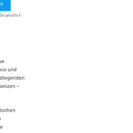
en
Sie gekaufte E-
ue
mus und
undlegenden
uenzen –
rischen
n
he