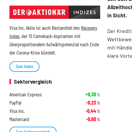
Allzeithoc
in Sicht.
Visa Inc. Aktie ist auch Bestandteil des
Recovery
Der Kredit
Index
, der 15 Comeback-Aspiranten mit
Wettbewerb
überproportionalem Aufwärtspotenzial nach Ende
mit Händle
der Corona-Krise bündelt.
klare Vorte
Zum Index
Sektorvergleich
American Express
+0,30
%
PayPal
-0,23
%
Visa Inc.
-0,44
%
Mastercard
-0,60
%
Zum Sektorvergleich