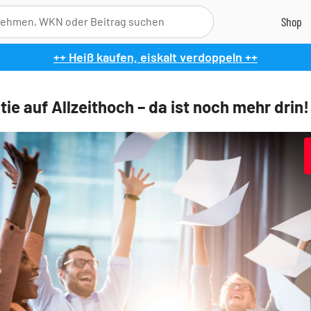
++ Heiß kaufen, eiskalt verdoppeln ++
ie auf Allzeithoch – da ist noch mehr drin!