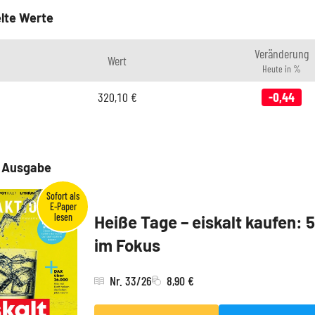
lte Werte
Veränderung
Wert
Heute in %
320,10
€
-0,44
e Ausgabe
Heiße Tage – eiskalt kaufen: 
im Fokus
Nr. 33/26
8,90 €