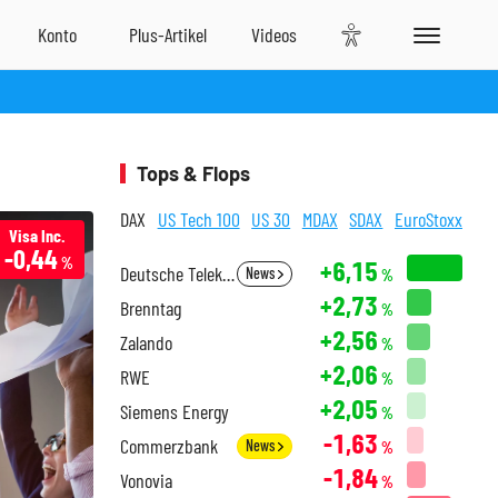
Tops & Flops
DAX
US Tech 100
US 30
MDAX
SDAX
EuroStoxx
Visa Inc.
-0,44
%
+6,15
Deutsche Telekom
News
%
+2,73
Brenntag
%
+2,56
Zalando
%
+2,06
RWE
%
+2,05
Siemens Energy
%
-1,63
Commerzbank
News
%
-1,84
Vonovia
%