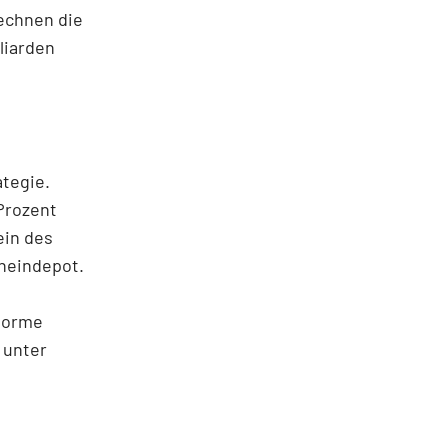
rechnen die
liarden
ategie.
Prozent
ein des
cheindepot.
enorme
 unter