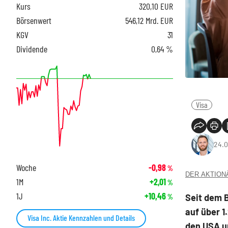
Kurs
320,10
EUR
Börsenwert
546,12 Mrd. EUR
KGV
31
Dividende
0,64 %
Visa
24.0
Woche
-0,98
%
DER AKTIONÄR
1M
+2,01
%
1J
+10,46
Seit dem 
%
auf über 1
Visa Inc. Aktie Kennzahlen und Details
den USA un