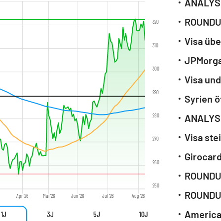
320
310
300
Visa un
290
Syrien ö
280
270
Girocard
260
250
Apr '26
Mai '26
Jun '26
Jul '26
Aug '26
1J
3J
5J
10J