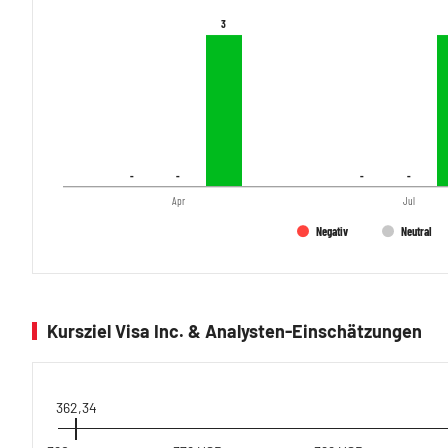
3
3
-
-
-
-
-
-
-
-
Apr
Jul
Negativ
Neutral
Kursziel Visa Inc. & Analysten-Einschätzungen
362,34