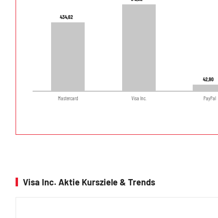
434,62
434,62
42,90
42,90
Mastercard
Visa Inc.
PayPal
Visa Inc. Aktie Kursziele & Trends