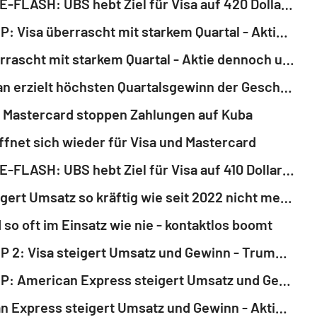
ANALYSE-FLASH: UBS hebt Ziel für Visa auf 420 Dollar - 'Buy'
ROUNDUP: Visa überrascht mit starkem Quartal - Aktie legt zu
Visa überrascht mit starkem Quartal - Aktie dennoch unter Druck
JPMorgan erzielt höchsten Quartalsgewinn der Geschichte - Aktie gibt nach
d Mastercard stoppen Zahlungen auf Kuba
ffnet sich wieder für Visa und Mastercard
ANALYSE-FLASH: UBS hebt Ziel für Visa auf 410 Dollar - 'Buy'
Visa steigert Umsatz so kräftig wie seit 2022 nicht mehr - Aktie legt zu
 so oft im Einsatz wie nie - kontaktlos boomt
ROUNDUP 2: Visa steigert Umsatz und Gewinn - Trumps Zinspläne verunsichern
ROUNDUP: American Express steigert Umsatz und Gewinn - Aktie verliert
American Express steigert Umsatz und Gewinn - Aktie verliert