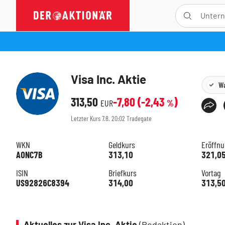
Visa Inc. Aktie
Wa
313,50
-7,80
(
-2,43
)
EUR
%
Letzter Kurs
7.8. 20:02
Tradegate
WKN
Geldkurs
Eröffn
A0NC7B
313,10
321,0
ISIN
Briefkurs
Vortag
US92826C8394
314,00
313,5
Aktuelles zur Visa Inc. Aktie
(Redaktion)