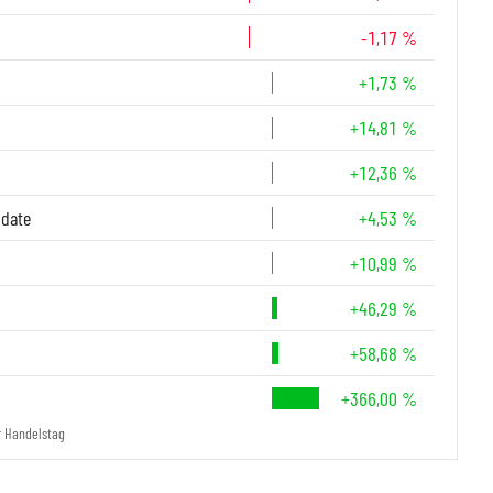
-1,17 %
+1,73 %
+14,81 %
+12,36 %
-date
+4,53 %
+10,99 %
+46,29 %
+58,68 %
+366,00 %
r Handelstag