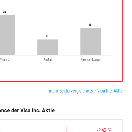
28
28
19
19
11
11
Visa Inc.
PayPal
American Express
mehr Sektorvergleiche zur Visa Inc. Aktie
nce der Visa Inc. Aktie
y
-2,43 %