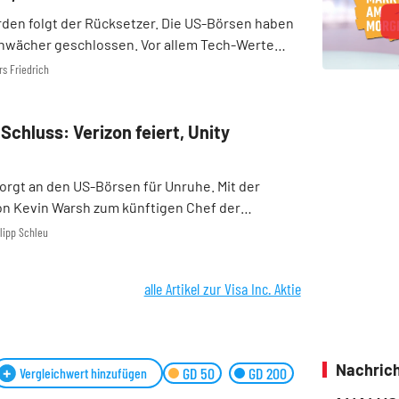
den folgt der Rücksetzer. Die US-Börsen haben
hwächer geschlossen. Vor allem Tech-Werte
Druck. Auslöser waren neue Zweifel am KI-Trade
rs Friedrich
cht über OpenAI. Gleichzeitig stieg der Ölpreis
Schluss: Verizon feiert, Unity
rgt an den US-Börsen für Unruhe. Mit der
n Kevin Warsh zum künftigen Chef der
chickte der Präsident die Kurse am Freitag auf
ilipp Schleu
rge der Anleger: Warsh gilt nicht als Verfechter
alle Artikel zur Visa Inc. Aktie
Nachrich
GD 50
GD 200
Vergleichwert hinzufügen