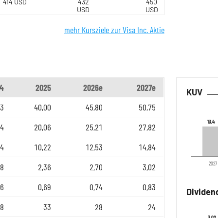
414 USD
432
450
USD
USD
mehr Kursziele zur Visa Inc. Aktie
4
2025
2026e
2027e
KUV
93
40,00
45,80
50,75
13,4
13,4
74
20,06
25,21
27,82
74
10,22
12,53
14,84
2027
08
2,36
2,70
3,02
76
0,69
0,74
0,83
Dividen
8
33
28
24
3,02
3,02