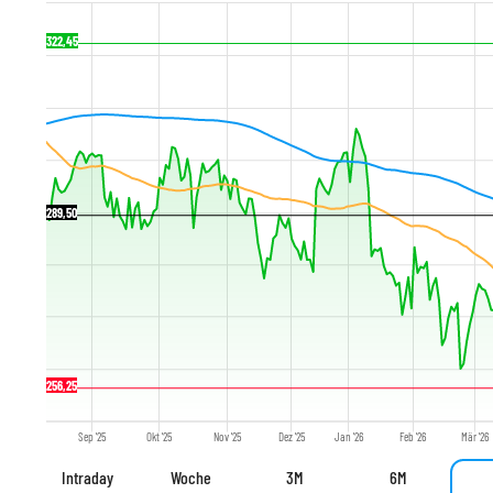
322,45
289,50
256,25
Sep '25
Okt '25
Nov '25
Dez '25
Jan '26
Feb '26
Mär '26
Intraday
Woche
3M
6M