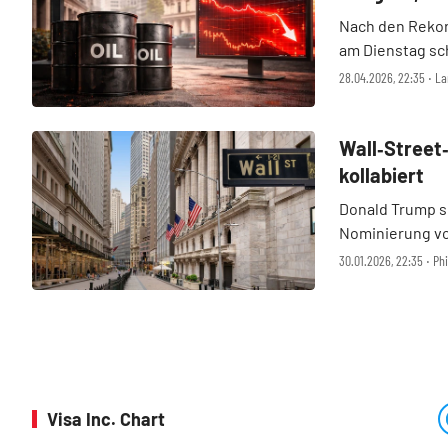
Wall Street
Nach den Rekor
am Dienstag sc
standen unter 
28.04.2026, 22:35 ‧ La
nach einem Beri
weiter ...
Wall‑Street‑
kollabiert
Donald Trump so
Nominierung vo
Notenbank Fed s
30.01.2026, 22:35 ‧ Ph
Talfahrt. Die So
einer locker ...
Visa Inc. Chart