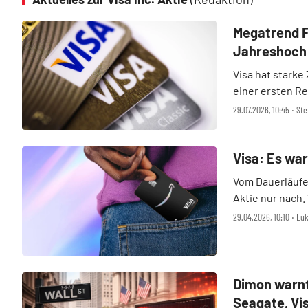
Megatrend Fo
Jahreshoch
Visa hat starke 
einer ersten Re
Handel kann die
29.07.2026, 10:45 ‧ S
Zahlungsriese w
...
Visa: Es war
Vom Dauerläufe
Aktie nur nach.
lasteten der Dr
29.04.2026, 10:10 ‧ Lu
konsummüden Ve
aktuellen Quarta
Dimon warnt
Seagate, Vis