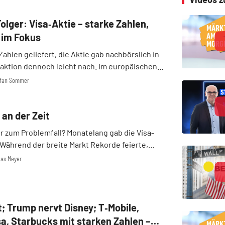
lger: Visa‑Aktie – starke Zahlen,
 im Fokus
Zahlen geliefert, die Aktie gab nachbörslich in
aktion dennoch leicht nach. Im europäischen
 Aktie aber heute bereits wieder zulegen. Der
tefan Sommer
ächst weiter, verarbeitet Milliarden Transaktio
 an der Zeit
r zum Problemfall? Monatelang gab die Visa-
 Während der breite Markt Rekorde feierte,
uck durch Stablecoins und die Angst vor einem
kas Meyer
rbraucher auf dem Kurs. Doch mit den
lsz ...
; Trump nervt Disney; T‑Mobile,
a, Starbucks mit starken Zahlen –