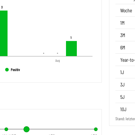
3
3
Woche
1M
3M
1
1
6M
-
-
-
-
Year-to
Aug
Positiv
1J
3J
5J
10J
Stand: letzte