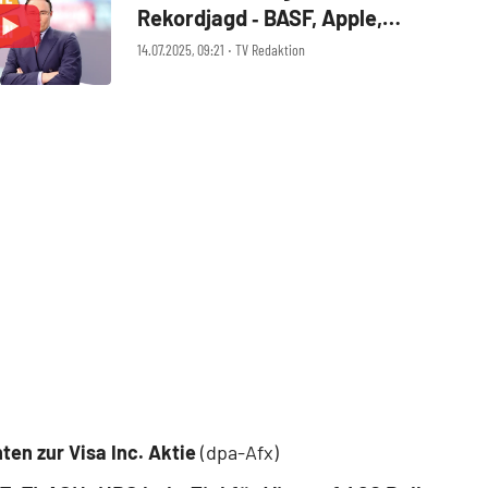
Rekordjagd ‑ BASF, Apple,
Microsoft, Levi Strauss, Visa
14.07.2025, 09:21 ‧ TV Redaktion
ten zur Visa Inc. Aktie
(dpa-Afx)