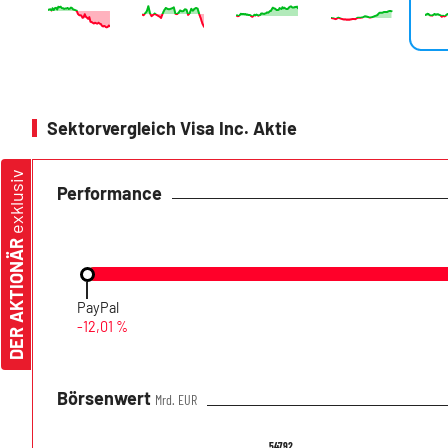
Sektorvergleich Visa Inc. Aktie
exklusiv
Performance
DER AKTIONÄR
PayPal
-12,01 %
Börsenwert
Mrd. EUR
547,92
547,92