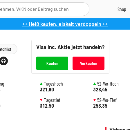
++ Heiß kaufen, eiskalt verdoppeln ++
Visa Inc.
Aktie jetzt handeln?
tchlist
Kaufen
Verkaufen
ung
Tageshoch
52-Wo-Hoch
5
321,90
328,45
Tagestief
52-Wo-Tief
0
312,50
253,35
Videos zu