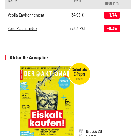
Heute in %
Veolia Environnement
34,93
€
-1,74
Zero Plastic Index
57,03
PKT
-0,35
Aktuelle Ausgabe
Nr. 33/26