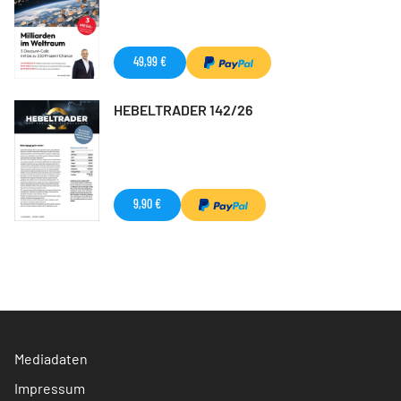
49,99 €
HEBELTRADER 142/26
9,90 €
Mediadaten
Impressum