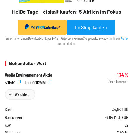
8,90 €
Heiße Tage – eiskalt kaufen: 5 Aktien im Fokus
Im Shop kaufen
Sofortkauf
Sie erhalten einen Download-Link per E-Mail. Außerdem können Sie gekaufte E-Paper in Ihrem
Konto
herunterladen.
Behandelter Wert
Veolia Environnement Aktie
-1,74
%
501451
FR0000124141
Börse:
Tradegate
Watchlist
Kurs
34,93
EUR
Börsenwert
26,04 Mrd. EUR
KGV
22
Dividende
3,99 %