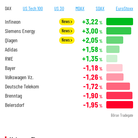
DAX
US Tech 100
US 30
MDAX
SDAX
EuroStoxx
+3,22
Infineon
News
%
+3,00
Siemens Energy
News
%
+2,05
Qiagen
News
%
+1,58
Adidas
%
+1,35
RWE
%
-1,18
Bayer
%
-1,26
Volkswagen Vz.
%
-1,72
Deutsche Telekom
%
-1,90
Brenntag
%
-1,95
Beiersdorf
%
Börse: Tradegate