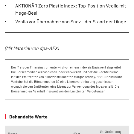
AKTIONÄR Zero Plastic Index: Top-Position Veolia mit
Mega-Deal
Veolia vor Übernahme von Suez – der Stand der Dinge
(Mit Material von dpa-AFX)
Der Preis der Finanzinstrumente wird von einem Index als Basiswert abgeleitet.
Die Börsenmedien AG hat diesen Index entwickelt und hält die Rechte hieran.
Mit den Emittenten von Finanzinstrumenten Morgan Stanley, HSBC Trinkaus und
Vontobel hat die Börsenmedien AG eine Lizenzvereinbarung geschlossen,
wonach sie den Emittenten eine Lizenz zur Verwendung des Index erteilt. Die
Börsenmedien AG erhält insoweit von den Emittenten Vergütungen.
Behandelte Werte
Veränderung
Name
Wert