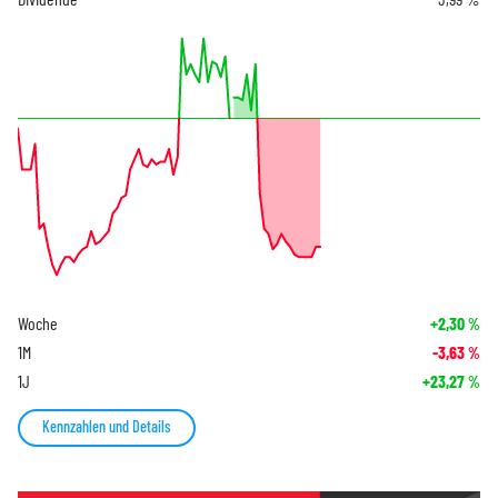
Woche
+2,30
%
1M
-3,63
%
1J
+23,27
%
Kennzahlen und Details