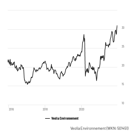
30
25
20
15
10
2016
2018
2020
Veolia Environnement
Veolia Environnement
(WKN: 501451)