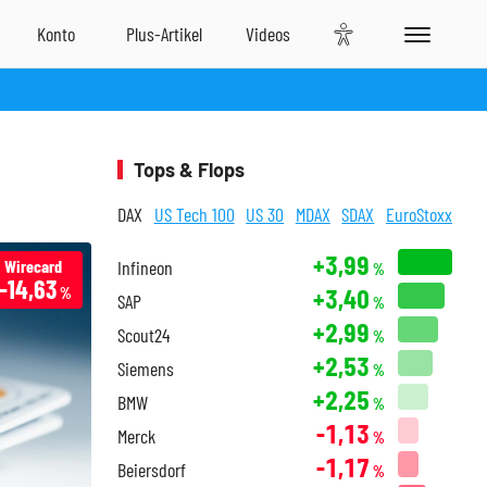
Tops & Flops
DAX
US Tech 100
US 30
MDAX
SDAX
EuroStoxx
+3,99
Wirecard
Infineon
%
-14,63
+3,40
%
SAP
%
+2,99
Scout24
%
+2,53
Siemens
%
+2,25
BMW
%
-1,13
Merck
%
-1,17
Beiersdorf
%