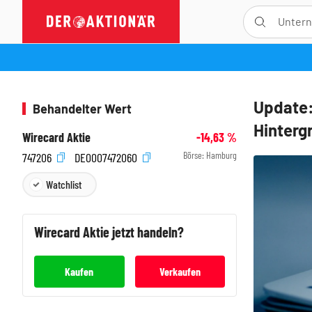
Update:
Behandelter Wert
Hinterg
Wirecard Aktie
-14,63
%
Börse:
Hamburg
747206
DE0007472060
Watchlist
Wirecard
Aktie jetzt handeln?
Kaufen
Verkaufen