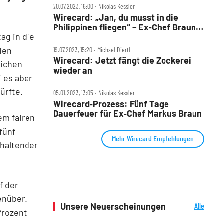
20.07.2023, 16:00 ‧ Nikolas Kessler
Wirecard: „Jan, du musst in die
Philippinen fliegen“ – Ex‑Chef Braun
ag in die
als Fluchthelfer?
ien
19.07.2023, 15:20 ‧ Michael Diertl
Wirecard: Jetzt fängt die Zockerei
lichen
wieder an
 es aber
ürfte.
05.01.2023, 13:05 ‧ Nikolas Kessler
Wirecard‑Prozess: Fünf Tage
Dauerfeuer für Ex‑Chef Markus Braun
em fairen
fünf
Mehr Wirecard Empfehlungen
khaltender
f der
enüber.
Unsere Neuerscheinungen
Alle
Prozent
Neuerscheinungen