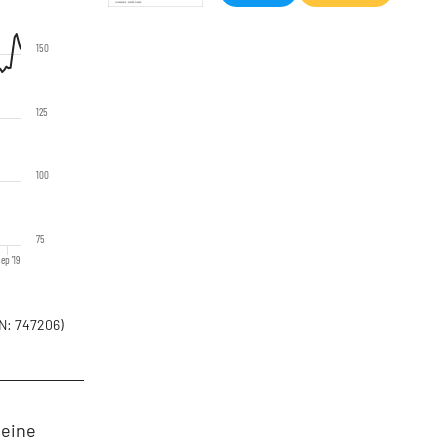
150
125
100
75
ep '19
N: 747206)
 eine