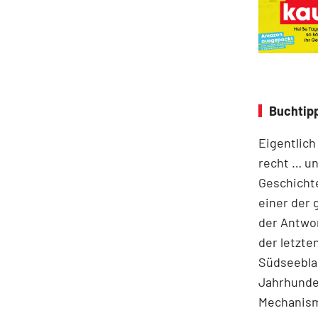
Buchtipp
Eigentlich
recht … un
Geschichte
einer der
der Antwor
der letzte
Südseeblas
Jahrhunder
Mechanism