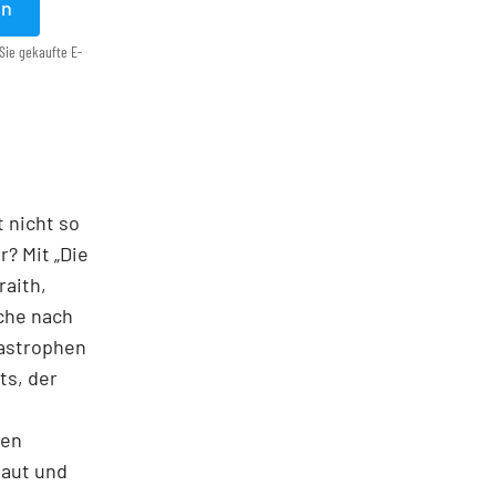
en
Sie gekaufte E-
t nicht so
? Mit „Die
raith,
che nach
as­trophen
ts, der
hen
haut und