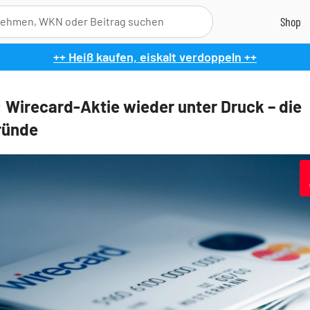
++ Heiß kaufen, eiskalt verdoppeln ++
 Wirecard-Aktie wieder unter Druck – die
ründe