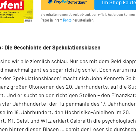
Im Shop kauf
Sofortkauf
Sie erhalten einen Download-Link per E-Mail. Außerdem können 
Paper in Ihrem
Konto
herunterladen.
: Die Geschichte der Spekulationsblasen
 sind wir alle ziemlich schlau. Nur das mit dem Geld klapp
d manchmal geht es sogar richtig schief. Doch warum nur
 der Spekulationsblasen“ macht sich John Kenneth Galb
 ganz großen Ökonomen des 20. Jahrhunderts, auf die Su
t. Und er sucht an den richtigen Stellen – den Finanz­kat
n vier Jahrhunderte: der Tulpenmanie des 17. Jahrhunder
e im 18. Jahrhundert, den Hochrisiko-Anleihen im 20.
t. Mit Geist und Witz erklärt Gal­braith die psychologisc
en hinter diesen Blasen … damit der Leser sie durchsc