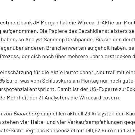
vestmentbank JP Morgan hat die Wirecard-Aktie am Mont
 aufgenommen. Die Papiere des Bezahldienstleisters se
 haben, so Analyst Sandeep Deshpande. Bis sie den deut
gegenüber anderen Branchenwerten aufgeholt haben, sei
 Prozess, der sich noch über mehrere Jahre erstrecken d
einschätzung für die Aktie lautet daher „Neutral“ mit ein
165 Euro, was vom Schlusskurs am Montag nur noch gute 
rspotenzial entspricht. Damit ist der US-Experte zurüc
oße Mehrheit der 31 Analysten, die Wirecard covern.
n von
Bloomberg
empfehlen aktuell 23 Analysten den Kau
 stehen vier Halte- und vier Verkaufsempfehlungen geg
ats-Sicht liegt das Konsensziel mit 190,52 Euro rund 21 