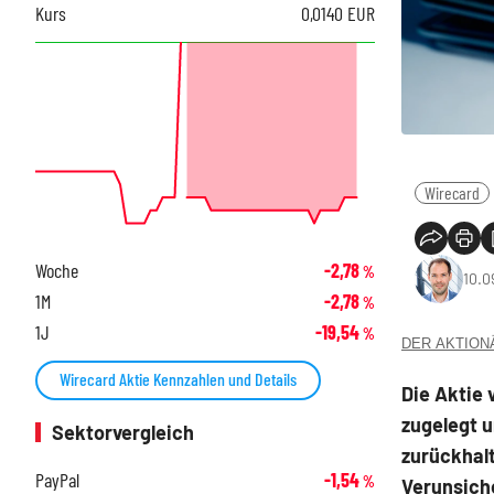
Kurs
0,0140
EUR
Wirecard
Woche
-2,78
%
10.0
1M
-2,78
%
1J
-19,54
%
DER AKTIONÄR
Wirecard Aktie Kennzahlen und Details
Die Aktie
zugelegt 
Sektorvergleich
zurückhal
PayPal
-1,54
%
Verunsiche