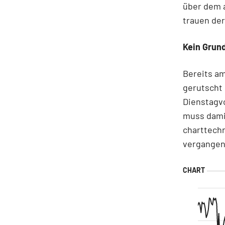
über dem a
trauen der
Kein Grund
Bereits am
gerutscht
Dienstagvo
muss dami
charttechn
vergangen