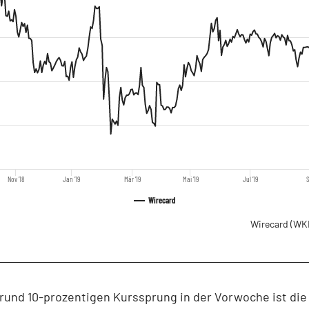
Nov '18
Jan '19
Mär '19
Mai '19
Jul '19
S
Wirecard
Wirecard
(WK
und 10-prozentigen Kurssprung in der Vorwoche ist die