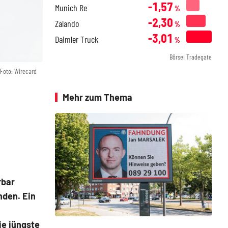
-1,57
Munich Re
%
-2,30
Zalando
%
-3,01
Daimler Truck
%
Börse: Tradegate
Foto: Wirecard
Mehr zum Thema
rbar
nden. Ein
ie jüngste