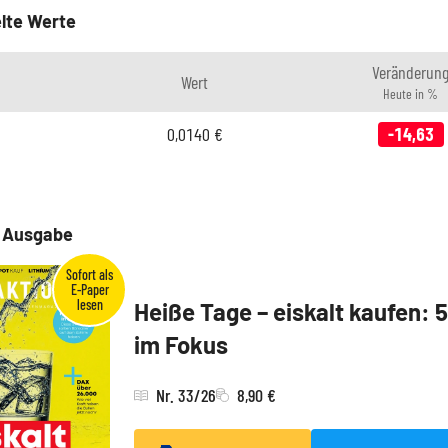
lte Werte
Veränderun
Wert
Heute in %
0,0140
€
-14,63
e Ausgabe
Heiße Tage – eiskalt kaufen: 
im Fokus
Nr. 33/26
8,90 €