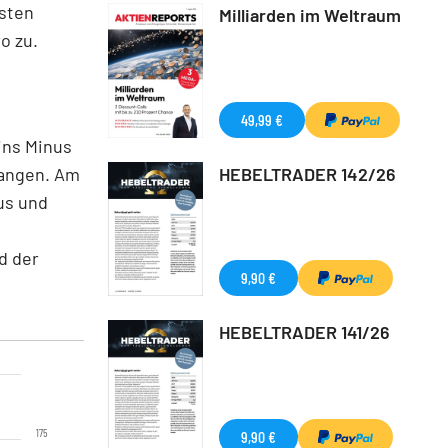
ysten
Milliarden im Weltraum
o zu.
49,99 €
ins Minus
gangen. Am
HEBELTRADER 142/26
us und
d der
9,90 €
HEBELTRADER 141/26
175
9,90 €