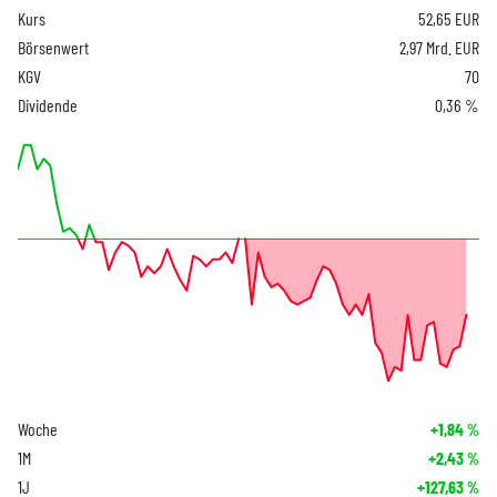
Kurs
52,65
EUR
Börsenwert
2,97 Mrd. EUR
KGV
70
Dividende
0,36 %
Woche
+1,84
%
1M
+2,43
%
1J
+127,63
%