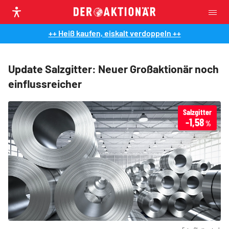
++ Heiß kaufen, eiskalt verdoppeln ++
Update Salzgitter: Neuer Großaktionär noch
einflussreicher
Salzgitter
-1,58
%