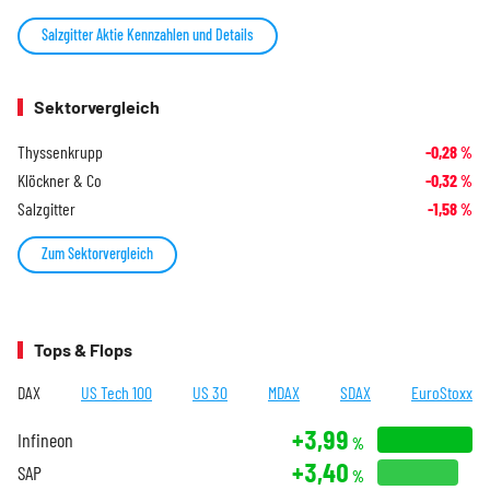
Salzgitter Aktie Kennzahlen und Details
Sektorvergleich
Thyssenkrupp
-0,28
%
Klöckner & Co
-0,32
%
Salzgitter
-1,58
%
Zum Sektorvergleich
Tops & Flops
DAX
US Tech 100
US 30
MDAX
SDAX
EuroStoxx
+3,99
Infineon
%
+3,40
SAP
%