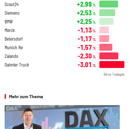
+2,99
Scout24
%
+2,53
Siemens
%
+2,25
BMW
%
-1,13
Merck
%
-1,17
Beiersdorf
%
-1,57
Munich Re
%
-2,30
Zalando
%
-3,01
Daimler Truck
%
Börse: Tradegate
Mehr zum Thema