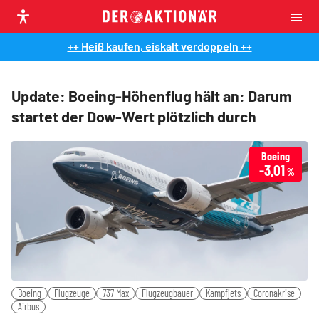
++ Heiß kaufen, eiskalt verdoppeln ++
Update: Boeing-Höhenflug hält an: Darum
startet der Dow-Wert plötzlich durch
Boeing
-3,01
%
Boeing
Flugzeuge
737 Max
Flugzeugbauer
Kampfjets
Coronakrise
Airbus