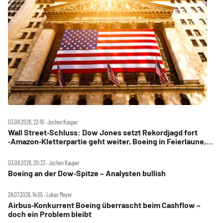
03.08.2026, 22:19 ‧ Jochen Kauper
Wall Street‑Schluss: Dow Jones setzt Rekordjagd fort
‑Amazon‑Kletterpartie geht weiter, Boeing in Feierlaune,
Marriott stürzt ab
03.08.2026, 20:33 ‧ Jochen Kauper
Boeing an der Dow‑Spitze – Analysten bullish
28.07.2026, 14:55 ‧ Lukas Meyer
Airbus‑Konkurrent Boeing überrascht beim Cashflow –
doch ein Problem bleibt