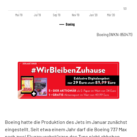
50
Mai '19
Jul '19
Sep '19
Nov '19
Jan '20
Mär '20
Boeing
Boeing
(WKN: 850471)
Boeing hatte die Produktion des Jets im Januar zunächst
eingestellt. Seit etwa einem Jahr darf die Boeing 737 Max
nach zwei Flugzeugabstürzen des Typs nicht abheben.