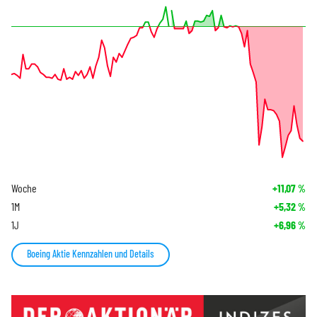
Woche
+11,07
%
1M
+5,32
%
1J
+6,96
%
Boeing Aktie Kennzahlen und Details