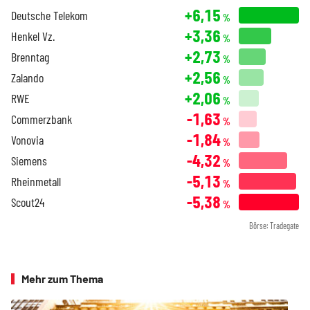
+6,15
Deutsche Telekom
%
+3,36
Henkel Vz.
%
+2,73
Brenntag
%
+2,56
Zalando
%
+2,06
RWE
%
-1,63
Commerzbank
%
-1,84
Vonovia
%
-4,32
Siemens
%
-5,13
Rheinmetall
%
-5,38
Scout24
%
Börse: Tradegate
Mehr zum Thema