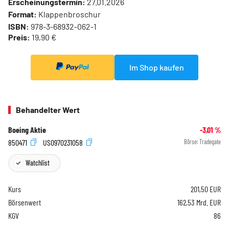
Erscheinungstermin:
27.01.2026
Format:
Klappenbroschur
ISBN:
978-3-68932-062-1
Preis:
19,90 €
Im Shop kaufen
Behandelter Wert
Boeing Aktie
-3,01
%
850471
US0970231058
Börse:
Tradegate
Watchlist
Kurs
201,50
EUR
Börsenwert
162,53 Mrd. EUR
KGV
86