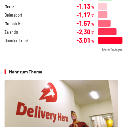
-1,13
Merck
%
-1,17
Beiersdorf
%
-1,57
Munich Re
%
-2,30
Zalando
%
-3,01
Daimler Truck
%
Börse: Tradegate
Mehr zum Thema