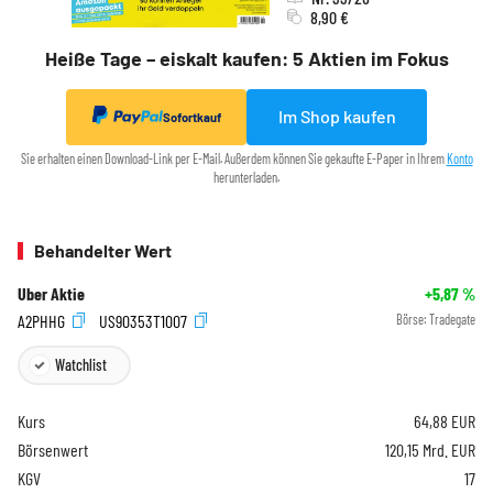
8,90 €
Heiße Tage – eiskalt kaufen: 5 Aktien im Fokus
Im Shop kaufen
Sofortkauf
Sie erhalten einen Download-Link per E-Mail. Außerdem können Sie gekaufte E-Paper in Ihrem
Konto
herunterladen.
Behandelter Wert
Uber Aktie
+5,87
%
A2PHHG
US90353T1007
Börse:
Tradegate
Watchlist
Kurs
64,88
EUR
Börsenwert
120,15 Mrd. EUR
KGV
17