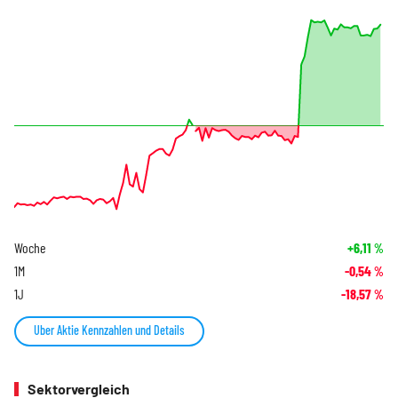
Woche
+6,11
%
1M
-0,54
%
1J
-18,57
%
Uber Aktie Kennzahlen und Details
Sektorvergleich