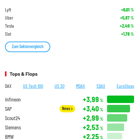
Lyft
+6,01
%
Uber
+5,87
%
Tesla
+2,49
%
Sixt
+1,78
%
Zum Sektorvergleich
Tops & Flops
DAX
US Tech 100
US 30
MDAX
SDAX
EuroStoxx
+3,99
Infineon
%
+3,40
SAP
News
%
+2,99
Scout24
%
+2,53
Siemens
%
+2,25
BMW
%