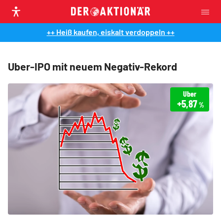
++ Heiß kaufen, eiskalt verdoppeln ++
Uber-IPO mit neuem Negativ-Rekord
Uber
+5,87
%