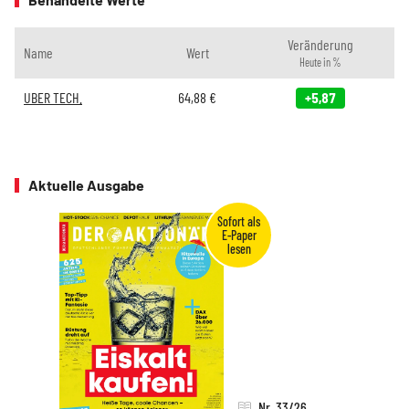
Veränderung
Name
Wert
Heute in %
UBER TECH.
64,88
€
+5,87
Aktuelle Ausgabe
Nr. 33/26