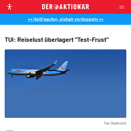
++ Heiß kaufen, eiskalt verdoppeln ++
TUI: Reiselust überlagert "Test-Frust"
Foto: Shutterstock