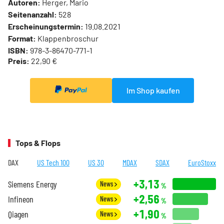
Autoren:
Herger, Mario
Seitenanzahl:
528
Erscheinungstermin:
19.08.2021
Format:
Klappenbroschur
ISBN:
978-3-86470-771-1
Preis:
22,90 €
Im Shop kaufen
Tops & Flops
DAX
US Tech 100
US 30
MDAX
SDAX
EuroStoxx
+3,13
Siemens Energy
News
%
+2,56
Infineon
News
%
+1,90
Qiagen
News
%