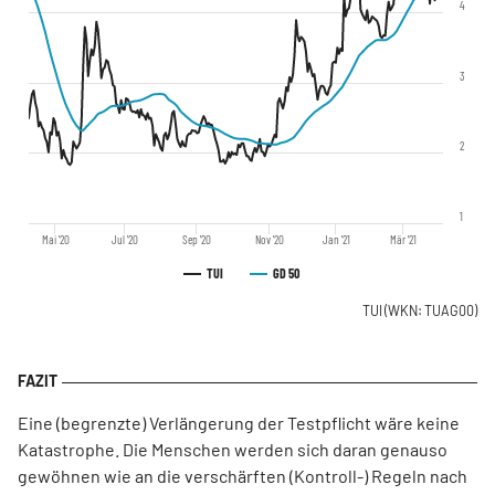
4
3
2
1
Mai '20
Jul '20
Sep '20
Nov '20
Jan '21
Mär '21
TUI
GD 50
TUI
(WKN: TUAG00)
Eine (begrenzte) Verlängerung der Testpflicht wäre keine
Katastrophe. Die Menschen werden sich daran genauso
gewöhnen wie an die verschärften (Kontroll-) Regeln nach