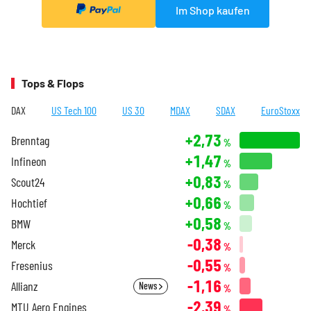
Im Shop kaufen
Tops & Flops
DAX
US Tech 100
US 30
MDAX
SDAX
EuroStoxx
+2,73
Brenntag
%
+1,47
Infineon
%
+0,83
Scout24
%
+0,66
Hochtief
%
+0,58
BMW
%
-0,38
Merck
%
-0,55
Fresenius
%
-1,16
Allianz
News
%
-2,39
MTU Aero Engines
%