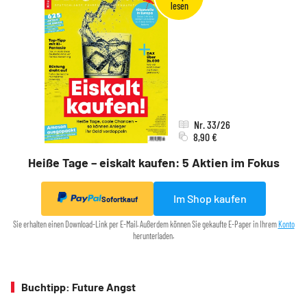
Nr. 33/26
8,90 €
Heiße Tage – eiskalt kaufen: 5 Aktien im Fokus
Im Shop kaufen
Sofortkauf
Sie erhalten einen Download-Link per E-Mail. Außerdem können Sie gekaufte E-Paper in Ihrem
Konto
herunterladen.
Buchtipp: Future Angst