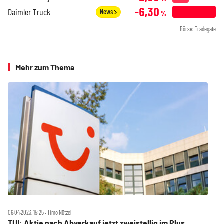
-6,30
Daimler Truck
News
%
Börse: Tradegate
Mehr zum Thema
06.04.2023, 15:25 ‧ Timo Nützel
TUI: Aktie nach Abverkauf jetzt zweistellig im Plus