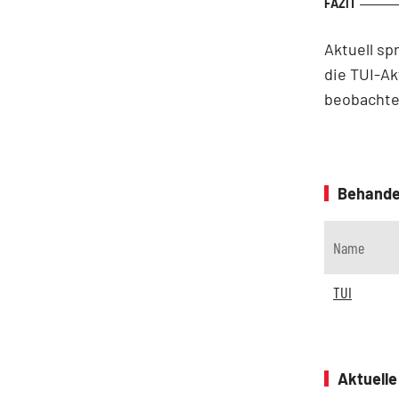
Aktuell sp
die TUI-Ak
beobachte
Behande
Name
TUI
Aktuell