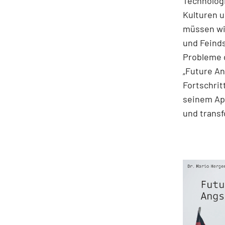
Technolog
Kulturen 
müssen wi
und Feinds
Probleme d
„Future An
Fortschrit
seinem App
und transf