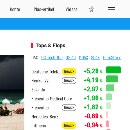
Tops & Flops
DAX
US Tech 100
US 30
MDAX
SDAX
EuroStoxx
+5,28
Deutsche Telekom
News
%
+4,19
Henkel Vz.
News
%
+2,97
Zalando
%
+1,96
Fresenius Medical Care
%
+1,82
Fresenius
News
%
-0,69
Mercedes-Benz
%
-0,94
Infineon
News
%