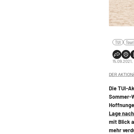
TUI
Tour
15.09.2021,
DER AKTIONÄR
Die TUI-Ak
Sommer-We
Hoffnunge
Lage nach
mit Blick 
mehr verd