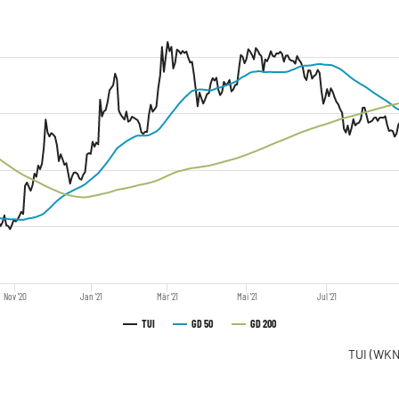
Nov '20
Jan '21
Mär '21
Mai '21
Jul '21
TUI
GD 50
GD 200
TUI
(WKN