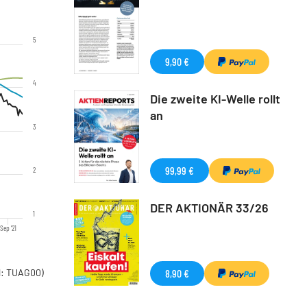
5
9,90 €
4
Die zweite KI-Welle rollt
an
3
99,99 €
2
DER AKTIONÄR 33/26
1
Sep '21
8,90 €
: TUAG00)