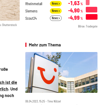
-1,63
Rheinmetall
News
%
-4,90
Siemens
News
%
-4,99
Scout24
News
%
o: Shutterstock
Börse: Tradegate
Mehr zum Thema
große
h ist die
rlich
. Und
ung noch
06.04.2023, 15:25 ‧ Timo Nützel