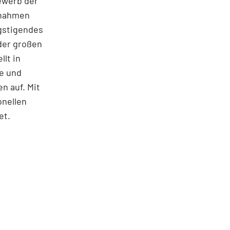
ewerb der
ßnahmen
gstigendes
 der großen
lt in
ie und
n auf. Mit
onellen
et.