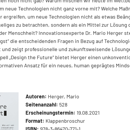
ien noch nicht gab? Warum mischen wir heute im Wettb
um neue Technologien nicht ganz vorne mit? Welche Ma
r ergreifen, um neue Technologien nicht als etwas Beän
eliges zu betrachten, sondern als ein Mittel zur Lösung
er Menschheit? Innovationsexperte Dr. Mario Herger stel
gst“ die entscheidenden Fragen in Bezug auf Technolog
t und zeigt professionelle und zukunftsweisende Lösunge
ell „Design the Future“ bietet Herger einen unkonventi
ormativen Ansatz für ein neues, human geprägtes Minds
Autoren:
Herger, Mario
Seitenanzahl:
528
Erscheinungstermin:
19.08.2021
Format:
Klappenbroschur
ISBN:
978-3-86470-771-1