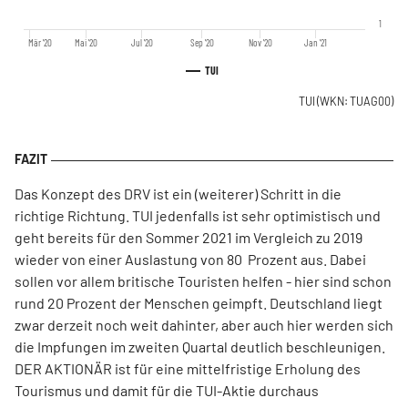
1
Mär '20
Mai '20
Jul '20
Sep '20
Nov '20
Jan '21
TUI
TUI
(WKN: TUAG00)
Das Konzept des DRV ist ein (weiterer) Schritt in die
richtige Richtung. TUI jedenfalls ist sehr optimistisch und
geht bereits für den Sommer 2021 im Vergleich zu 2019
wieder von einer Auslastung von 80 Prozent aus. Dabei
sollen vor allem britische Touristen helfen - hier sind schon
rund 20 Prozent der Menschen geimpft. Deutschland liegt
zwar derzeit noch weit dahinter, aber auch hier werden sich
die Impfungen im zweiten Quartal deutlich beschleunigen.
DER AKTIONÄR ist für eine mittelfristige Erholung des
Tourismus und damit für die TUI-Aktie durchaus