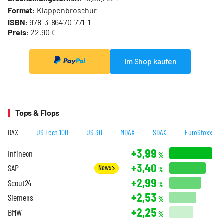
Format:
Klappenbroschur
ISBN:
978-3-86470-771-1
Preis:
22,90 €
Im Shop kaufen
Tops & Flops
DAX
US Tech 100
US 30
MDAX
SDAX
EuroStoxx
+3,99
Infineon
%
+3,40
SAP
News
%
+2,99
Scout24
%
+2,53
Siemens
%
+2,25
BMW
%