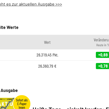
eht es zur aktuellen Ausgabe >>>
lte Werte
Veränderu
Wert
Heute in 
26.319,45
Pkt.
+0,69
26.360,79
€
+0,78
e Ausgabe