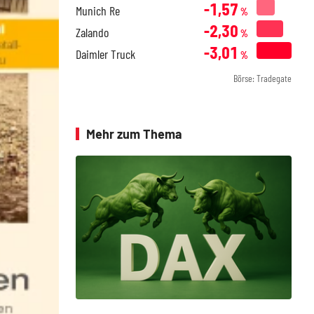
-1,57
Munich Re
%
-2,30
Zalando
%
-3,01
Daimler Truck
%
Börse: Tradegate
Mehr zum Thema