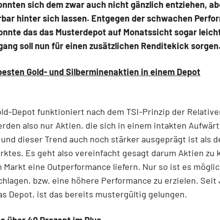
onnten sich dem zwar auch nicht gänzlich entziehen, ab
rbar hinter sich lassen. Entgegen der schwachen Perf
onnte das das Musterdepot auf Monatssicht sogar leicht
ang soll nun für einen zusätzlichen Renditekick sorgen
besten Gold- und Silberminenaktien in einem Depot
ld-Depot funktioniert nach dem TSI-Prinzip der Relative
rden also nur Aktien, die sich in einem intakten Aufwär
 und dieser Trend auch noch stärker ausgeprägt ist als d
tes. Es geht also vereinfacht gesagt darum Aktien zu k
m Markt eine Outperformance liefern. Nur so ist es mögli
chlagen, bzw. eine höhere Performance zu erzielen. Seit 
as Depot, ist das bereits mustergültig gelungen.