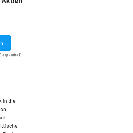
5 Aktien
en
Sie gekaufte E-
 in die
ton
sch
aktische