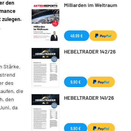
er den
Milliarden im Weltraum
ormance
 zulegen.
.
49,99 €
HEBELTRADER 142/26
n Stärke.
tstrend
9,90 €
er des
aufen, die
HEBELTRADER 141/26
ch, den
Juni, da
9,90 €