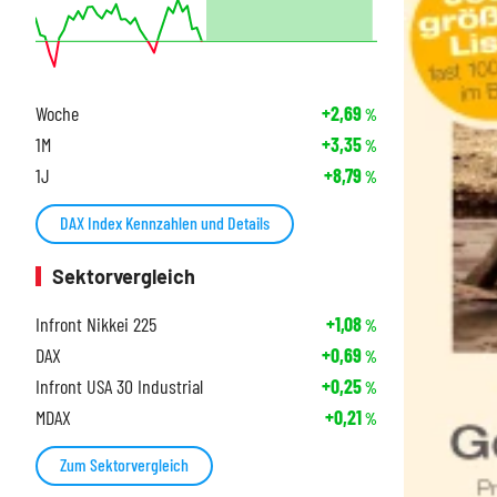
Woche
+2,69
%
1M
+3,35
%
1J
+8,79
%
DAX Index Kennzahlen und Details
Sektorvergleich
Infront Nikkei 225
+1,08
%
DAX
+0,69
%
Infront USA 30 Industrial
+0,25
%
MDAX
+0,21
%
Zum Sektorvergleich