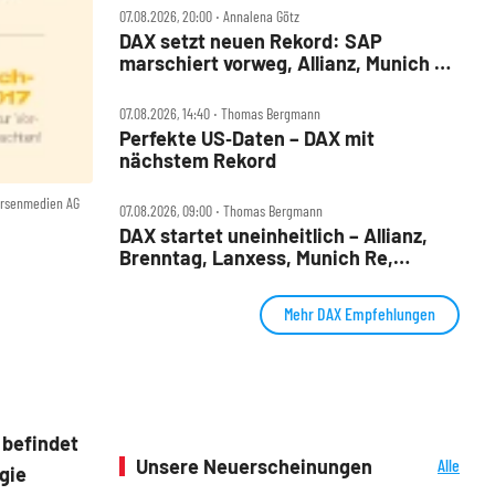
07.08.2026, 20:00 ‧ Annalena Götz
DAX setzt neuen Rekord: SAP
marschiert vorweg, Allianz, Munich Re
& Daimler Truck patzen
07.08.2026, 14:40 ‧ Thomas Bergmann
Perfekte US‑Daten – DAX mit
nächstem Rekord
örsenmedien AG
07.08.2026, 09:00 ‧ Thomas Bergmann
DAX startet uneinheitlich – Allianz,
Brenntag, Lanxess, Munich Re,
Porsche SE, SUSS MicroTec im Check
Mehr DAX Empfehlungen
 befindet
Unsere Neuerscheinungen
Alle
egie
Neuerscheinungen