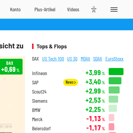
sicht zu
Tops & Flops
DAX
US Tech 100
US 30
MDAX
SDAX
EuroStoxx
DAX
+0,69
%
+3,99
Infineon
%
+3,40
SAP
News
%
+2,99
Scout24
%
+2,53
Siemens
%
+2,25
BMW
%
-1,13
Merck
%
-1,17
Beiersdorf
%