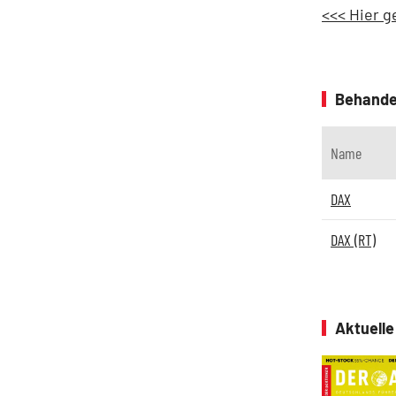
<<< Hier g
Behande
Name
DAX
DAX (RT)
Aktuell