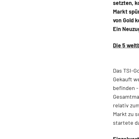
setzten, k
Markt spü
von Gold k
Ein Neuzug
Die 5 welt
Das TSI-Go
Gekauft we
befinden -
Gesamtmark
relativ zu
Markt zu s
startete d