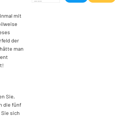
inmal mit
eilweise
ieses
rfeld der
 hätte man
zent
t!
en Sie,
n die fünf
 Sie sich