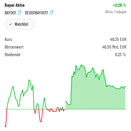
Bayer Aktie
+2,28
%
BAY001
DE000BAY0017
Börse:
Tradegate
Watchlist
Kurs
49,35
EUR
Börsenwert
46,55 Mrd. EUR
Dividende
0,23 %