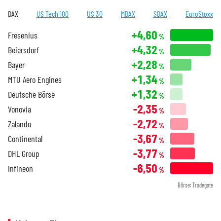
DAX
US Tech 100
US 30
MDAX
SDAX
EuroStoxx
+4,60
Fresenius
%
+4,32
Beiersdorf
%
+2,28
Bayer
%
+1,34
MTU Aero Engines
%
+1,32
Deutsche Börse
%
-2,35
Vonovia
%
-2,72
Zalando
%
-3,67
Continental
%
-3,77
DHL Group
%
-6,50
Infineon
%
Börse: Tradegate