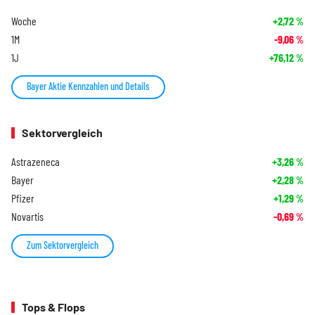
Woche
+2,72
%
1M
-9,06
%
1J
+76,12
%
Bayer Aktie Kennzahlen und Details
Sektorvergleich
Astrazeneca
+3,26
%
Bayer
+2,28
%
Pfizer
+1,29
%
Novartis
-0,69
%
Zum Sektorvergleich
Tops & Flops