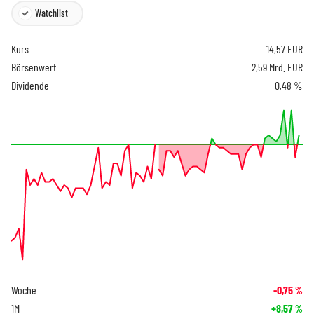
Watchlist
Kurs
14,57
EUR
Börsenwert
2,59 Mrd. EUR
Dividende
0,48 %
Woche
-0,75
%
1M
+8,57
%