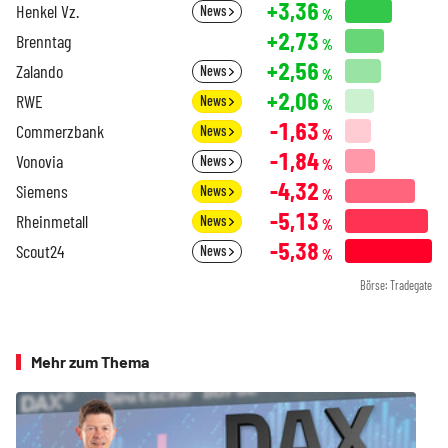
+3,36
Henkel Vz.
News
%
+2,73
Brenntag
%
+2,56
Zalando
News
%
+2,06
RWE
News
%
-1,63
Commerzbank
News
%
-1,84
Vonovia
News
%
-4,32
Siemens
News
%
-5,13
Rheinmetall
News
%
-5,38
Scout24
News
%
Börse: Tradegate
Mehr zum Thema