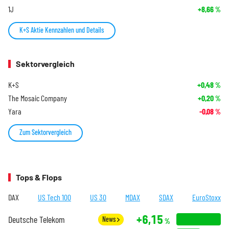
1J
+8,66
%
K+S Aktie Kennzahlen und Details
Sektorvergleich
K+S
+0,48
%
The Mosaic Company
+0,20
%
Yara
-0,08
%
Zum Sektorvergleich
Tops & Flops
DAX
US Tech 100
US 30
MDAX
SDAX
EuroStoxx
+6,15
Deutsche Telekom
News
%