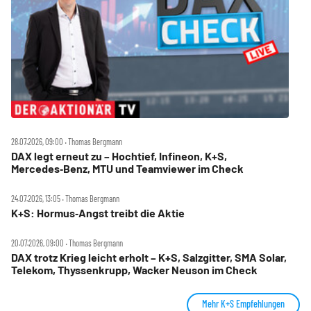
28.07.2026, 09:00 ‧ Thomas Bergmann
DAX legt erneut zu – Hochtief, Infineon, K+S,
Mercedes‑Benz, MTU und Teamviewer im Check
24.07.2026, 13:05 ‧ Thomas Bergmann
K+S: Hormus‑Angst treibt die Aktie
20.07.2026, 09:00 ‧ Thomas Bergmann
DAX trotz Krieg leicht erholt – K+S, Salzgitter, SMA Solar,
Telekom, Thyssenkrupp, Wacker Neuson im Check
Mehr K+S Empfehlungen