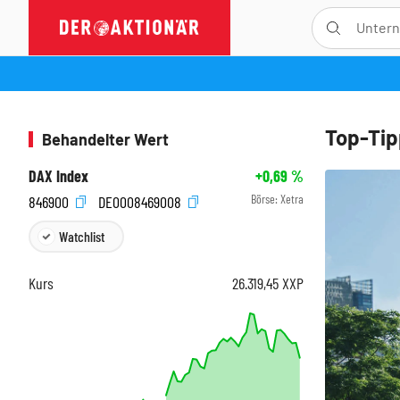
Top-Tip
Behandelter Wert
DAX Index
+0,69
%
Börse:
Xetra
846900
DE0008469008
Watchlist
Kurs
26.319,45
XXP