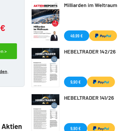
Milliarden im Weltraum
 €
49,99 €
en >
HEBELTRADER 142/26
lden
.
9,90 €
HEBELTRADER 141/26
5 Aktien
9,90 €