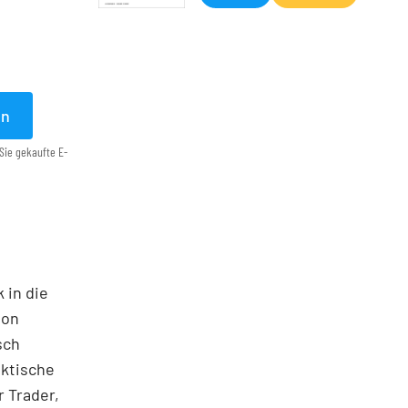
en
Sie gekaufte E-
 in die
ton
sch
aktische
 Trader,