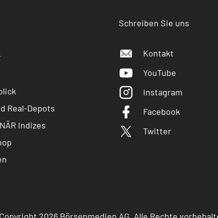
Schreiben Sie uns
Kontakt
r
YouTube
lick
Instagram
nd Real-Depots
Facebook
NÄR Indizes
Twitter
hop
en
Copyright 2026 Börsenmedien AG. Alle Rechte vorbehalt