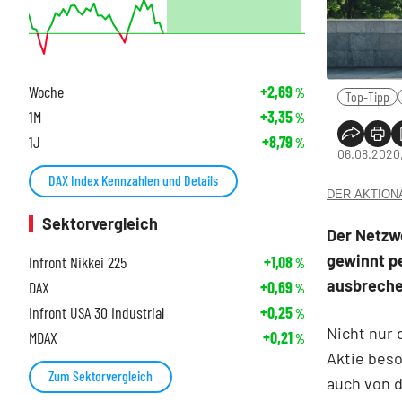
Woche
+2,69
%
Top-Tipp
1M
+3,35
%
1J
+8,79
%
06.08.2020,
DAX Index Kennzahlen und Details
DER AKTIONÄR
Sektorvergleich
Der Netzw
gewinnt p
Infront Nikkei 225
+1,08
%
ausbreche
DAX
+0,69
%
Infront USA 30 Industrial
+0,25
%
Nicht nur
MDAX
+0,21
%
Aktie beso
Zum Sektorvergleich
auch von d