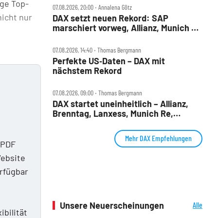
ige Top-
07.08.2026, 20:00 ‧ Annalena Götz
nicht nur
DAX setzt neuen Rekord: SAP
marschiert vorweg, Allianz, Munich Re
& Daimler Truck patzen
07.08.2026, 14:40 ‧ Thomas Bergmann
Perfekte US‑Daten – DAX mit
nächstem Rekord
07.08.2026, 09:00 ‧ Thomas Bergmann
DAX startet uneinheitlich – Allianz,
Brenntag, Lanxess, Munich Re,
Porsche SE, SUSS MicroTec im Check
Mehr DAX Empfehlungen
 PDF
Website
erfügbar
n
Unsere Neuerscheinungen
Alle
ibilität
Neuerscheinungen