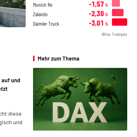
-1,57
Munich Re
%
-2,30
Zalando
%
-3,01
Daimler Truck
%
Börse: Tradegate
Mehr zum Thema
 auf und
tzt
cht diese
ogisch und