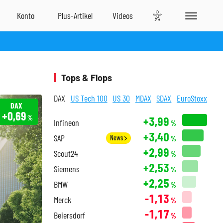
Tops & Flops
DAX
US Tech 100
US 30
MDAX
SDAX
EuroStoxx
DAX
+0,69
%
+3,99
Infineon
%
+3,40
SAP
News
%
+2,99
Scout24
%
+2,53
Siemens
%
+2,25
BMW
%
-1,13
Merck
%
-1,17
Beiersdorf
%