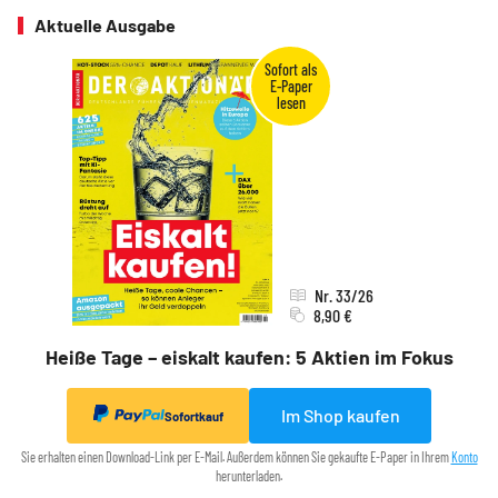
Aktuelle Ausgabe
Nr. 33/26
8,90 €
Heiße Tage – eiskalt kaufen: 5 Aktien im Fokus
Im Shop kaufen
Sofortkauf
Sie erhalten einen Download-Link per E-Mail. Außerdem können Sie gekaufte E-Paper in Ihrem
Konto
herunterladen.