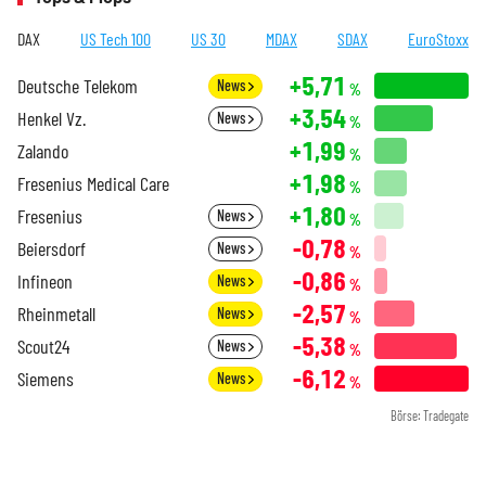
DAX
US Tech 100
US 30
MDAX
SDAX
EuroStoxx
+5,71
Deutsche Telekom
News
%
+3,54
Henkel Vz.
News
%
+1,99
Zalando
%
+1,98
Fresenius Medical Care
%
+1,80
Fresenius
News
%
-0,78
Beiersdorf
News
%
-0,86
Infineon
News
%
-2,57
Rheinmetall
News
%
-5,38
Scout24
News
%
-6,12
Siemens
News
%
Börse: Tradegate