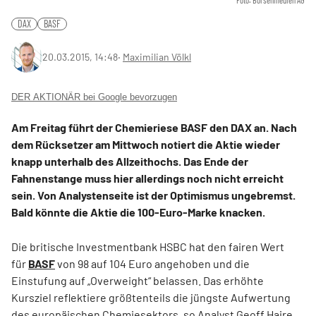
Foto: Börsenmedien AG
DAX
BASF
20.03.2015, 14:48
‧
Maximilian Völkl
DER AKTIONÄR bei Google bevorzugen
Am Freitag führt der Chemieriese BASF den DAX an. Nach
dem Rücksetzer am Mittwoch notiert die Aktie wieder
knapp unterhalb des Allzeithochs. Das Ende der
Fahnenstange muss hier allerdings noch nicht erreicht
sein. Von Analystenseite ist der Optimismus ungebremst.
Bald könnte die Aktie die 100-Euro-Marke knacken.
Die britische Investmentbank HSBC hat den fairen Wert
für
BASF
von 98 auf 104 Euro angehoben und die
Einstufung auf „Overweight“ belassen. Das erhöhte
Kursziel reflektiere größtenteils die jüngste Aufwertung
des europäischen Chemiesektors, so Analyst Geoff Haire.