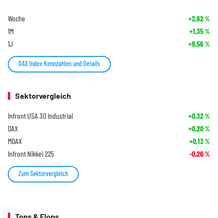
Woche
+2,62
%
1M
+1,35
%
1J
+9,56
%
DAX Index Kennzahlen und Details
Sektorvergleich
Infront USA 30 Industrial
+0,32
%
DAX
+0,20
%
MDAX
+0,13
%
Infront Nikkei 225
-0,26
%
Zum Sektorvergleich
Tops & Flops