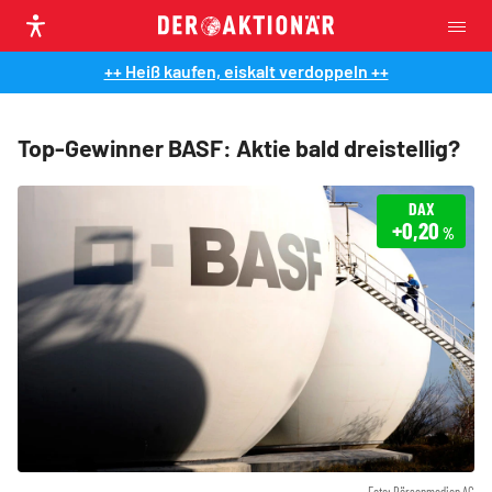
++ Heiß kaufen, eiskalt verdoppeln ++
Top-Gewinner BASF: Aktie bald dreistellig?
DAX
+0,20
%