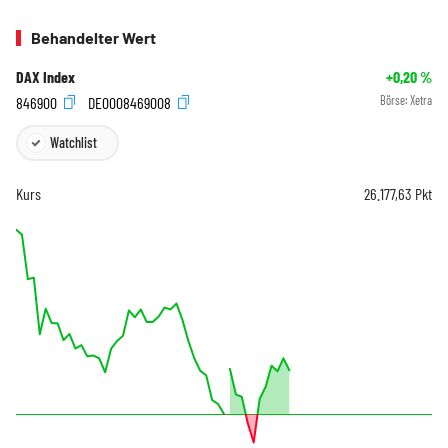
Behandelter Wert
DAX Index
+0,20
%
846900
DE0008469008
Börse:
Xetra
Watchlist
Kurs
26.177,63
Pkt