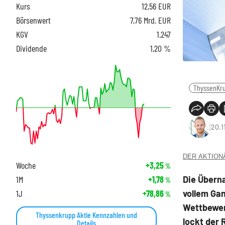
Kurs
12,56
EUR
Börsenwert
7,76 Mrd. EUR
KGV
1.247
Dividende
1,20 %
ThyssenKr
20.1
DER AKTIONÄR
Woche
+3,25
%
Die Übern
1M
+1,78
%
vollem Gan
1J
+78,86
%
Wettbewerb
Thyssenkrupp Aktie Kennzahlen und
lockt der
Details