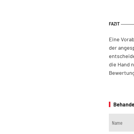
Eine Vorab
der angesp
entscheide
die Hand n
Bewertung
Behande
Name