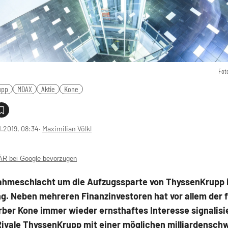
Fot
upp
MDAX
Aktie
Kone
1.2019, 08:34
‧
Maximilian Völkl
 bei Google bevorzugen
ahmeschlacht um die Aufzugssparte von ThyssenKrupp i
g. Neben mehreren Finanzinvestoren hat vor allem der 
er Kone immer wieder ernsthaftes Interesse signalisie
 Rivale ThyssenKrupp mit einer möglichen milliardensch