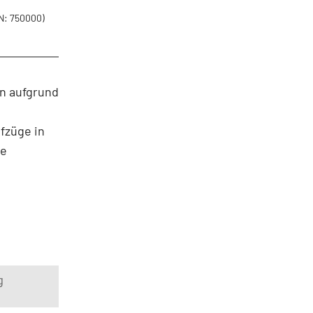
N: 750000)
en aufgrund
ufzüge in
ie
g