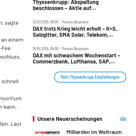
Thyssenkrupp: Abspaltung
beschlossen – Aktie auf
8‑Jahres‑Hoch
n, sagte
20.07.2026, 09:00 ‧ Thomas Bergmann
DAX trotz Krieg leicht erholt – K+S,
r
Salzgitter, SMA Solar, Telekom,
l an einem
Thyssenkrupp, Wacker Neuson im
Check
p-Fee
18.05.2026, 09:00 ‧ Thomas Bergmann
DAX mit schwachem Wochenstart –
nschluss,
Commerzbank, Lufthansa, SAP,
Sartorius, Siemens Energy und
Thyssenkrupp im Check
Mehr Thyssenkrupp Empfehlungen
 schnell
ß
onsortium
n kann,
Unsere Neuerscheinungen
Alle
ßen. Laut
Neuerscheinungen
Milliarden im Weltraum