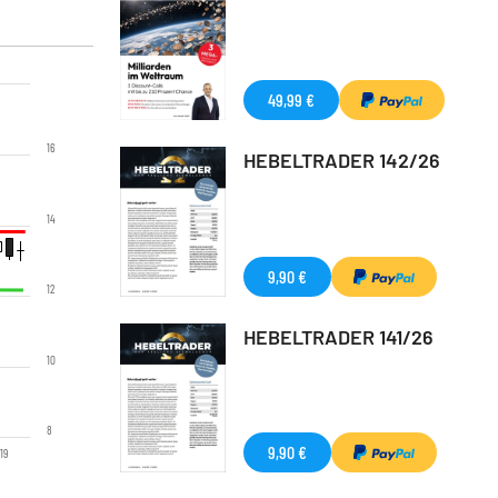
49,99 €
16
HEBELTRADER 142/26
14
9,90 €
12
HEBELTRADER 141/26
10
8
9,90 €
'19