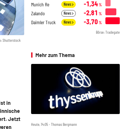
-1,34
Munich Re
News
%
-2,81
Zalando
News
%
-3,70
Daimler Truck
News
%
Börse: Tradegate
o: Shutterstock
Mehr zum Thema
st in
finnische
rt. Jetzt
Heute, 14:05 ‧ Thomas Bergmann
weren