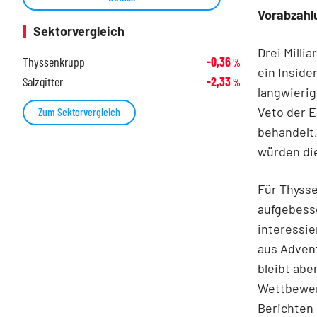
Vorabzahl
Sektorvergleich
Drei Milli
Thyssenkrupp
-0,36
%
ein Inside
Salzgitter
-2,33
%
langwierig
Veto der E
Zum Sektorvergleich
behandelt
würden die
Für Thysse
aufgebess
interessie
aus Adven
bleibt abe
Wettbewerb
Berichten 