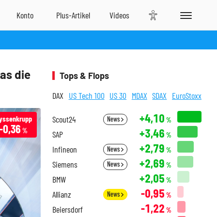
as die
Tops & Flops
DAX
US Tech 100
US 30
MDAX
SDAX
EuroStoxx
+4,10
yssenkrupp
Scout24
News
%
-0,36
+3,46
%
SAP
%
+2,79
Infineon
News
%
+2,69
Siemens
News
%
+2,05
BMW
%
-0,95
Allianz
News
%
-1,22
Beiersdorf
%