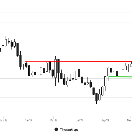
Jan '19
Mär '19
Mai '19
Jul '19
Sep '19
Nov 
ThyssenKrupp