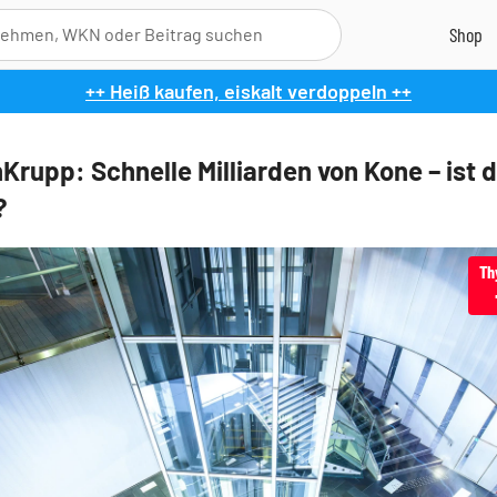
++ Heiß kaufen, eiskalt verdoppeln ++
Krupp: Schnelle Milliarden von Kone – ist d
?
Th