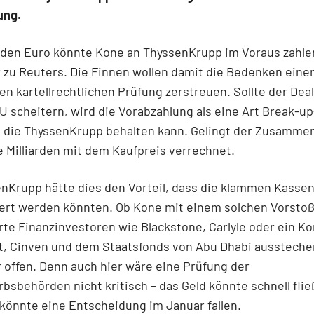
ung.
arden Euro könnte Kone an ThyssenKrupp im Voraus zahle
r zu Reuters. Die Finnen wollen damit die Bedenken eine
en kartellrechtlichen Prüfung zerstreuen. Sollte der Dea
U scheitern, wird die Vorabzahlung als eine Art Break-u
, die ThyssenKrupp behalten kann. Gelingt der Zusamme
 Milliarden mit dem Kaufpreis verrechnet.
nKrupp hätte dies den Vorteil, dass die klammen Kassen
ert werden könnten. Ob Kone mit einem solchen Vorsto
rte Finanzinvestoren wie Blackstone, Carlyle oder ein K
t, Cinven und dem Staatsfonds von Abu Dhabi aussteche
r offen. Denn auch hier wäre eine Prüfung der
sbehörden nicht kritisch – das Geld könnte schnell flie
könnte eine Entscheidung im Januar fallen.