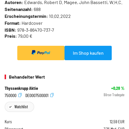
Autoren:
Edwards, Robert D. Magee, John Bassetti, W.H.C.
Seitenanzahl:
688
Erscheinungstermin:
10.02.2022
Format:
Hardcover
ISBN:
978-3-86470-737-7
Preis:
79,00 €
Im Shop kaufen
Behandelter Wert
Thyssenkrupp Aktie
+0,28
%
750000
DE0007500001
Börse:
Tradegate
Watchlist
Kurs
12,59
EUR
Börsenwert
7,76 Mrd. EUR