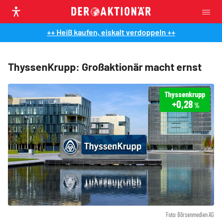
++ Heiß kaufen, eiskalt verdoppeln ++
ThyssenKrupp: Großaktionär macht ernst
Thyssenkrupp
+0,28
%
Foto: Börsenmedien AG