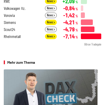
+2,09
RWE
News
%
-0,84
Volkswagen Vz.
News
%
-1,42
Vonovia
News
%
-4,21
Siemens
News
%
-4,79
Scout24
News
%
-7,14
Rheinmetall
News
%
Börse: Tradegate
Mehr zum Thema