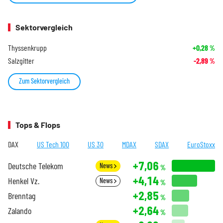
Sektorvergleich
Thyssenkrupp
+0,28
%
Salzgitter
-2,89
%
Zum Sektorvergleich
Tops & Flops
DAX
US Tech 100
US 30
MDAX
SDAX
EuroStoxx
+7,06
Deutsche Telekom
News
%
+4,14
Henkel Vz.
News
%
+2,85
Brenntag
%
+2,64
Zalando
%