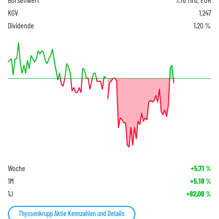
KGV
1.247
Dividende
1,20 %
Woche
+5,71
%
1M
+5,18
%
1J
+82,08
%
Thyssenkrupp Aktie Kennzahlen und Details