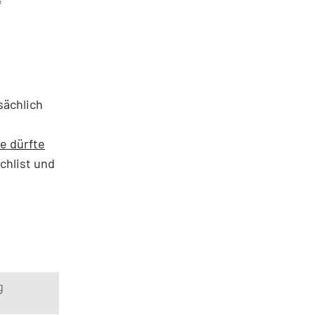
G
sächlich
e dürfte
chlist und
g