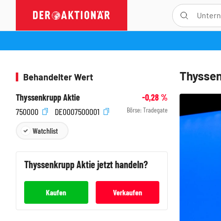
Thyssen
Behandelter Wert
Thyssenkrupp Aktie
-0,28
%
Börse:
Tradegate
750000
DE0007500001
Watchlist
Thyssenkrupp
Aktie jetzt handeln?
Kaufen
Verkaufen