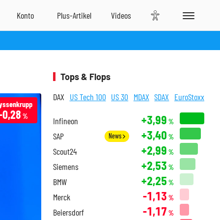
Tops & Flops
DAX
US Tech 100
US 30
MDAX
SDAX
EuroStoxx
yssenkrupp
-0,28
%
+3,99
Infineon
%
+3,40
SAP
News
%
+2,99
Scout24
%
+2,53
Siemens
%
+2,25
BMW
%
-1,13
Merck
%
-1,17
Beiersdorf
%