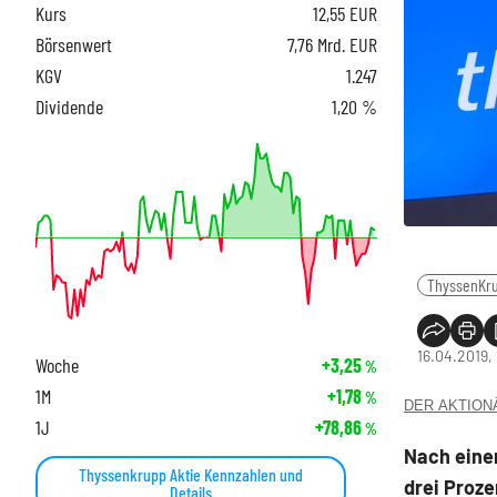
Kurs
12,55
EUR
Börsenwert
7,76 Mrd. EUR
KGV
1.247
Dividende
1,20 %
ThyssenKr
16.04.2019, 
Woche
+3,25
%
1M
+1,78
%
DER AKTIONÄR
1J
+78,86
%
Nach eine
Thyssenkrupp Aktie Kennzahlen und
drei Proze
Details