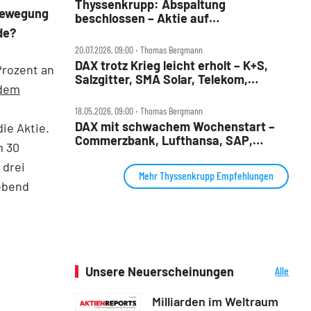
Thyssenkrupp: Abspaltung
 Bewegung
beschlossen – Aktie auf
8‑Jahres‑Hoch
de?
20.07.2026, 09:00 ‧ Thomas Bergmann
DAX trotz Krieg leicht erholt – K+S,
Prozent an
Salzgitter, SMA Solar, Telekom,
 dem
Thyssenkrupp, Wacker Neuson im
Check
18.05.2026, 09:00 ‧ Thomas Bergmann
DAX mit schwachem Wochenstart –
ie Aktie.
Commerzbank, Lufthansa, SAP,
m 30
Sartorius, Siemens Energy und
 drei
Thyssenkrupp im Check
Mehr Thyssenkrupp Empfehlungen
ebend
Unsere Neuerscheinungen
Alle
Neuerscheinungen
Milliarden im Weltraum