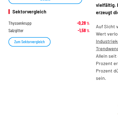
vielfältig
Sektorvergleich
erzeugt d
Thyssenkrupp
-0,28
%
Auf Sicht 
Salzgitter
-1,58
%
Wert verl
Industriek
Zum Sektorvergleich
Trendwend
Allein sei
Prozent er
Prozent d
sein.