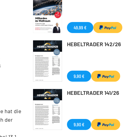
49,99 €
HEBELTRADER 142/26
G
9,90 €
HEBELTRADER 141/26
e hat die
ch der
9,90 €
ei 13,1