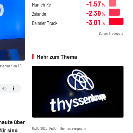
-1,57
Munich Re
%
-2,30
Zalando
%
-3,01
Daimler Truck
%
Börse: Tradegate
Mehr zum Thema
örsenmedien AG
heute über
07.08.2026, 14:05 ‧ Thomas Bergmann
für sind