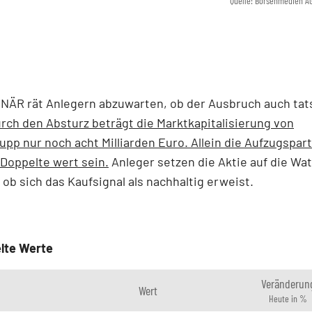
Quelle: Börsenmedien A
NÄR rät Anlegern abzuwarten, ob der Ausbruch auch tat
rch den Absturz beträgt die Marktkapitalisierung von
pp nur noch acht Milliarden Euro. Allein die Aufzugspart
Doppelte wert sein.
Anleger setzen die Aktie auf die Wat
 ob sich das Kaufsignal als nachhaltig erweist.
lte Werte
Veränderun
Wert
Heute in %