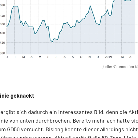
Quelle: Börsenmedien A
inie geknackt
ergibt sich dadurch ein interessantes Bild, denn die Akti
nie von unten durchbrochen. Bereits mehrfach hatte si
am GD50 versucht. Bislang konnte dieser allerdings nicht
 überwunden werden. Aktuell verläuft die 50-Tage-Linie b