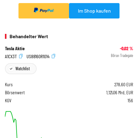
Im Shop kaufen
Behandelter Wert
Tesla Aktie
-0,02
%
A1CX3T
US88160R1014
Börse:
Tradegate
Watchlist
Kurs
278,60
EUR
Börsenwert
1.121,06 Mrd. EUR
KGV
156