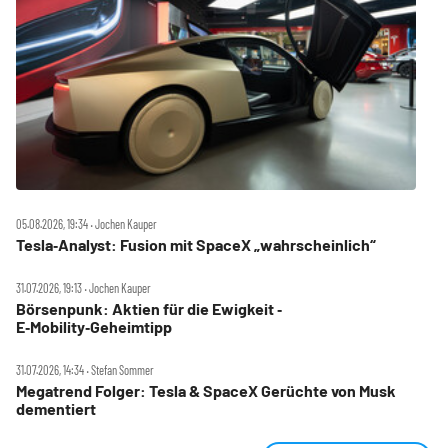
05.08.2026, 19:34 ‧ Jochen Kauper
Tesla‑Analyst: Fusion mit SpaceX „wahrscheinlich“
31.07.2026, 19:13 ‧ Jochen Kauper
Börsenpunk: Aktien für die Ewigkeit ‑
E‑Mobility‑Geheimtipp
31.07.2026, 14:34 ‧ Stefan Sommer
Megatrend Folger: Tesla & SpaceX Gerüchte von Musk
dementiert