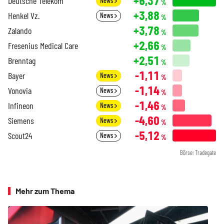
+6,37
Deutsche Telekom
News
%
+3,88
Henkel Vz.
News
%
+3,78
Zalando
%
+2,66
Fresenius Medical Care
%
+2,51
Brenntag
%
-1,11
Bayer
News
%
-1,14
Vonovia
News
%
-1,46
Infineon
News
%
-4,60
Siemens
News
%
-5,12
Scout24
News
%
Börse: Tradegate
Mehr zum Thema