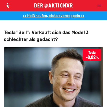
++ Heiß kaufen, eiskalt verdoppeln ++
Tesla "Sell": Verkauft sich das Model 3
schlechter als gedacht?
Tesla
-0,02
%