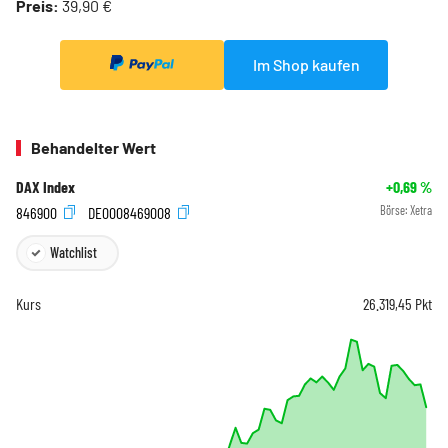
Preis:
39,90 €
Im Shop kaufen
Behandelter Wert
DAX Index
+0,69
%
846900
DE0008469008
Börse:
Xetra
Watchlist
Kurs
26.319,45
Pkt