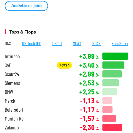
Zum Sektorvergleich
Tops & Flops
DAX
US Tech 100
US 30
MDAX
SDAX
EuroStoxx
+3,99
Infineon
%
+3,40
SAP
News
%
+2,99
Scout24
%
+2,53
Siemens
%
+2,25
BMW
%
-1,13
Merck
%
-1,17
Beiersdorf
%
-1,57
Munich Re
%
-2,30
Zalando
%