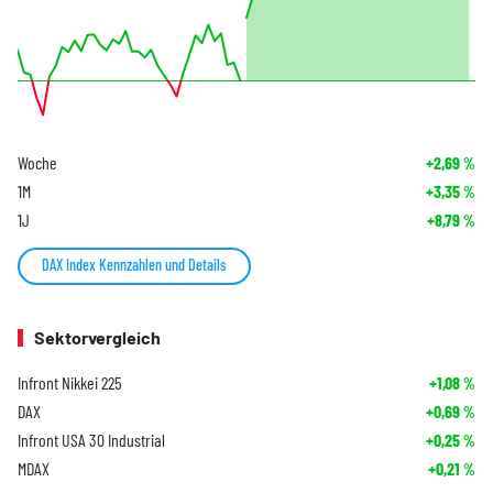
Woche
+2,69
%
1M
+3,35
%
1J
+8,79
%
DAX Index Kennzahlen und Details
Sektorvergleich
Infront Nikkei 225
+1,08
%
DAX
+0,69
%
Infront USA 30 Industrial
+0,25
%
MDAX
+0,21
%