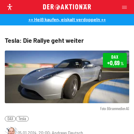
++ Heiß kaufen, eiskalt verdoppeln ++
Tesla: Die Rallye geht weiter
DAX
+0,69
%
Foto: Börsenmedien AG
DAX
Tesla
15.01.2014, 20:00
‧
Andreas Deutsch