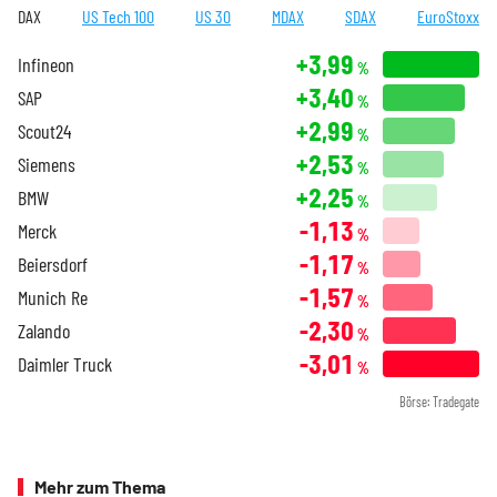
DAX
US Tech 100
US 30
MDAX
SDAX
EuroStoxx
+3,99
Infineon
%
+3,40
SAP
%
+2,99
Scout24
%
+2,53
Siemens
%
+2,25
BMW
%
-1,13
Merck
%
-1,17
Beiersdorf
%
-1,57
Munich Re
%
-2,30
Zalando
%
-3,01
Daimler Truck
%
Börse: Tradegate
Mehr zum Thema