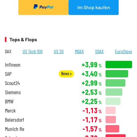
Im Shop kaufen
Tops & Flops
DAX
US Tech 100
US 30
MDAX
SDAX
EuroStoxx
+3,99
Infineon
%
+3,40
SAP
News
%
+2,99
Scout24
%
+2,53
Siemens
%
+2,25
BMW
%
-1,13
Merck
%
-1,17
Beiersdorf
%
-1,57
Munich Re
%