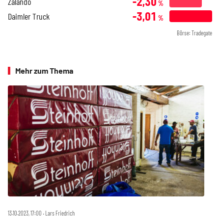
-2,30
Zalando
%
-3,01
Daimler Truck
%
Börse: Tradegate
Mehr zum Thema
13.10.2023, 17:00 ‧ Lars Friedrich