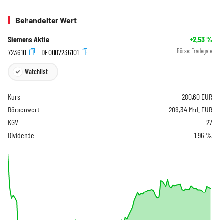
Behandelter Wert
Siemens Aktie
+2,53
%
723610
DE0007236101
Börse:
Tradegate
Watchlist
Kurs
280,60
EUR
Börsenwert
208,34 Mrd. EUR
KGV
27
Dividende
1,96 %