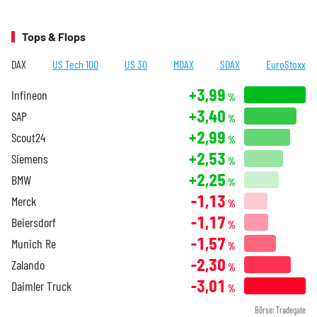
Tops & Flops
DAX
US Tech 100
US 30
MDAX
SDAX
EuroStoxx
+3,99
Infineon
%
+3,40
SAP
%
+2,99
Scout24
%
+2,53
Siemens
%
+2,25
BMW
%
-1,13
Merck
%
-1,17
Beiersdorf
%
-1,57
Munich Re
%
-2,30
Zalando
%
-3,01
Daimler Truck
%
Börse: Tradegate