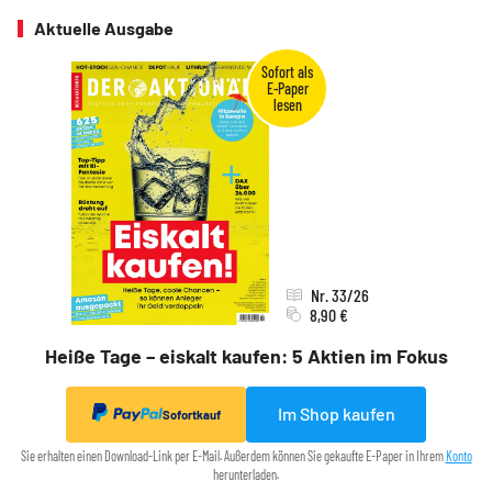
Aktuelle Ausgabe
Nr. 33/26
8,90 €
Heiße Tage – eiskalt kaufen: 5 Aktien im Fokus
Im Shop kaufen
Sofortkauf
Sie erhalten einen Download-Link per E-Mail. Außerdem können Sie gekaufte E-Paper in Ihrem
Konto
herunterladen.