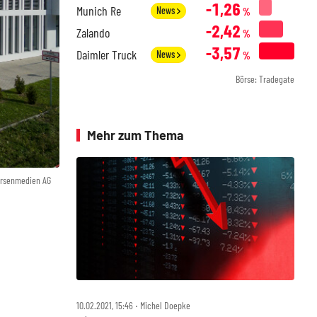
-1,26
Munich Re
News
%
-2,42
Zalando
%
-3,57
Daimler Truck
News
%
Börse: Tradegate
Mehr zum Thema
örsenmedien AG
10.02.2021, 15:46 ‧ Michel Doepke