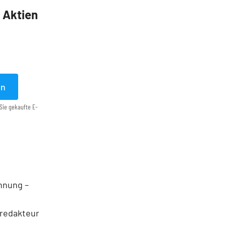
5 Aktien
en
Sie gekaufte E-
ohnung –
nredakteur