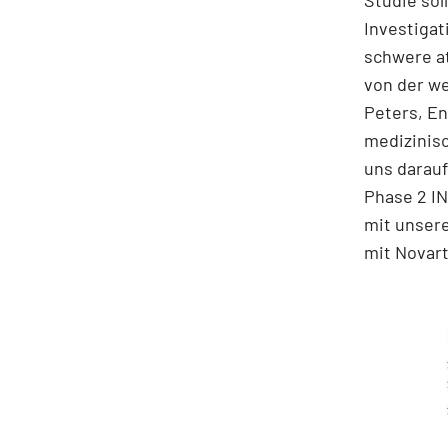
Investigat
schwere at
von der we
Peters, E
medizinis
uns darau
Phase 2 I
mit unser
mit Novarti