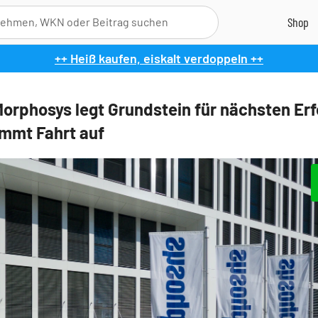
++ Heiß kaufen, eiskalt verdoppeln ++
Morphosys legt Grundstein für nächsten Erf
immt Fahrt auf