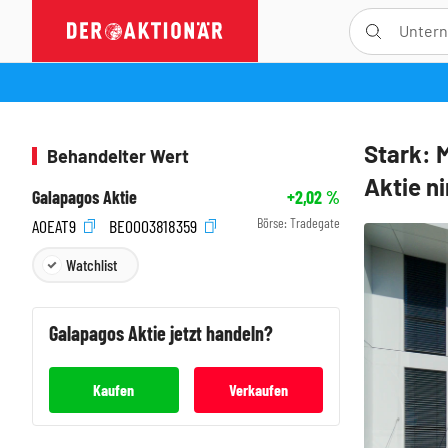
Stark: 
Behandelter Wert
Aktie n
Galapagos Aktie
+2,02
%
Börse:
Tradegate
A0EAT9
BE0003818359
Watchlist
Galapagos
Aktie jetzt handeln?
Kaufen
Verkaufen