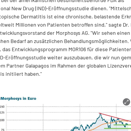
ional New Drug (IND)-Eröffnungsstudie dienen. "Mittelsc
opische Dermatitis ist eine chronische, belastende Erk
ltweit Millionen von Patienten betroffen sind," sagte Dr.
ntwicklungsvorstand der Morphosys AG. "Wir sehen eine
chen Bedarf an zusätzlichen Behandlungsmöglichkeiten. 
f, das Entwicklungsprogramm MOR106 für diese Patienten
ND-Eröffnungsstudie weiter auszubauen, die wir nun ge
em Partner Galapagos im Rahmen der globalen Lizenzver
s initiiert haben."