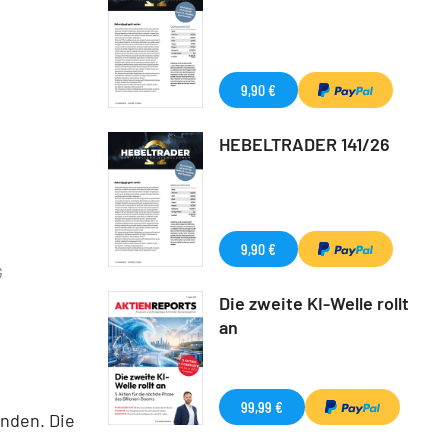
9,90 €
HEBELTRADER 141/26
9,90 €
G
Die zweite KI-Welle rollt
an
99,99 €
inden. Die