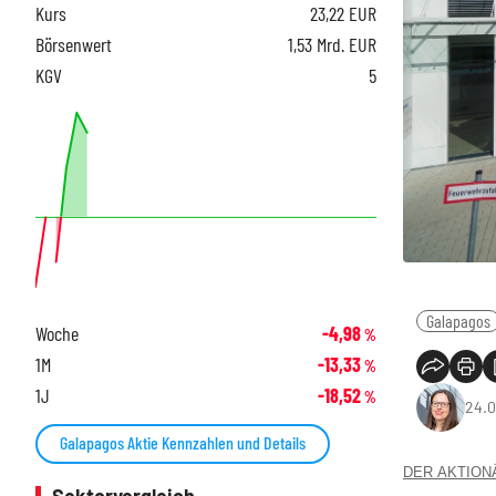
Kurs
23,22
EUR
Börsenwert
1,53 Mrd. EUR
KGV
5
Galapagos
Woche
-4,98
%
1M
-13,33
%
1J
-18,52
%
24.0
Galapagos Aktie Kennzahlen und Details
DER AKTIONÄR