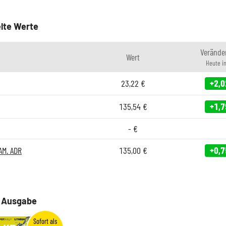
lte Werte
Verände
Wert
Heute i
23,22
€
+2,0
135,54
€
+1,7
-
€
AM. ADR
135,00
€
+0,7
e Ausgabe