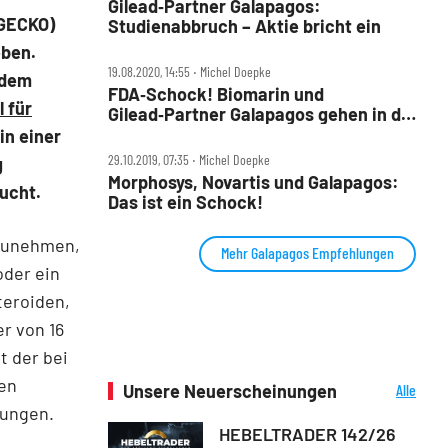
Gilead‑Partner Galapagos:
(GECKO)
Studienabbruch – Aktie bricht ein
eben.
19.08.2020, 14:55 ‧ Michel Doepke
 dem
FDA‑Schock! Biomarin und
 für
Gilead‑Partner Galapagos gehen in die
Knie – die Hintergründe
 in einer
29.10.2019, 07:35 ‧ Michel Doepke
g
Morphosys, Novartis und Galapagos:
ucht.
Das ist ein Schock!
fzunehmen,
Mehr Galapagos Empfehlungen
oder ein
teroiden,
r von 16
t der bei
en
Unsere Neuerscheinungen
Alle
Neuerscheinungen
ungen.
HEBELTRADER 142/26