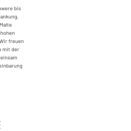
hwere bis
rankung,
 Malte
n hohen
Wir freuen
 mit der
meinsam
einbarung