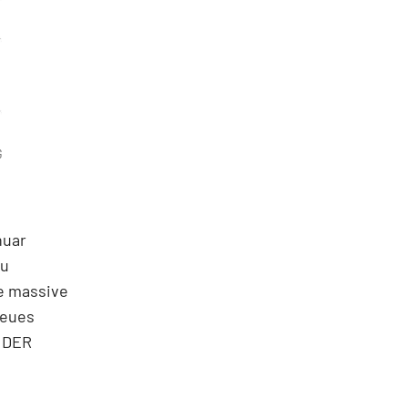
G
nuar
zu
ie massive
neues
. DER