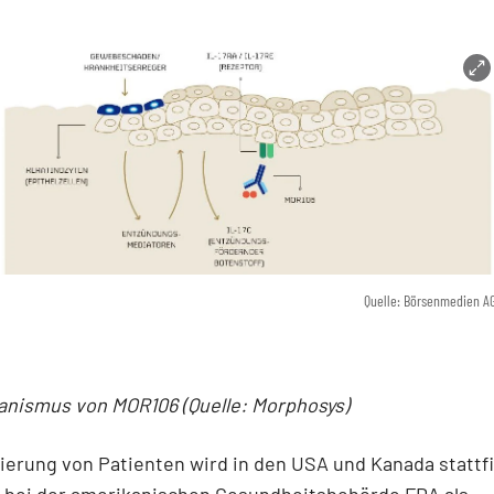
Quelle: Börsenmedien A
nismus von MOR106 (Quelle: Morphosys)
ierung von Patienten wird in den USA und Kanada stattf
l bei der amerikanischen Gesundheitsbehörde FDA als