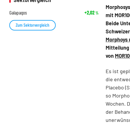
Sektorvergleich
Morphosys
Galapagos
+2,02
%
mit MOR10
Beide Unt
Zum Sektorvergleich
Schweizer
Morphoys u
Mitteilung
von
MOR10
Es ist gep
die entwe
Placebo (
so Morphos
Wochen. De
der Behan
unerwünsc