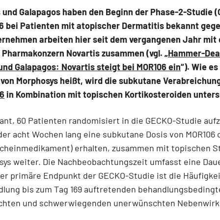
 und Galapagos haben den Beginn der Phase-2-Studie 
6 bei Patienten mit atopischer Dermatitis bekannt geg
ernehmen arbeiten hier seit dem vergangenen Jahr mit
 Pharmakonzern Novartis zusammen (vgl. „
Hammer-Deal
nd Galapagos: Novartis steigt bei MOR106 ein
“). Wie es
 von Morphosys heißt, wird die subkutane Verabreichun
6
in Kombination mit topischen Kortikosteroiden unters
lant, 60 Patienten randomisiert in die GECKO-Studie au
der acht Wochen lang eine subkutane Dosis von MOR106 
Scheinmedikament) erhalten, zusammen mit topischen S
ys weiter. Die Nachbeobachtungszeit umfasst eine Daue
r primäre Endpunkt der GECKO-Studie ist die Häufigkei
dlung bis zum Tag 169 auftretenden behandlungsbedingt
hten und schwerwiegenden unerwünschten Nebenwirk