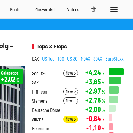
olg –
Tops & Flops
DAX
US Tech 100
US 30
MDAX
SDAX
EuroStoxx
+4,24
Galapagos
Scout24
News
%
+2,02
+3,65
%
SAP
%
+2,97
Infineon
News
%
+2,76
Siemens
News
%
+2,00
Deutsche Börse
%
-0,84
Allianz
News
%
-1,10
Beiersdorf
%