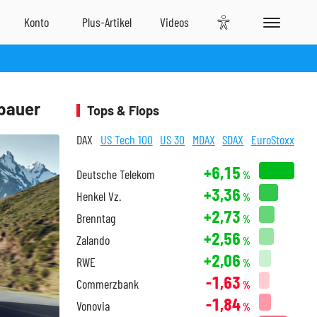
obauer
Tops & Flops
DAX
US Tech 100
US 30
MDAX
SDAX
EuroStoxx
+6,15
Deutsche Telekom
%
+3,36
Henkel Vz.
%
+2,73
Brenntag
%
+2,56
Zalando
%
+2,06
RWE
%
-1,63
Commerzbank
%
-1,84
Vonovia
%