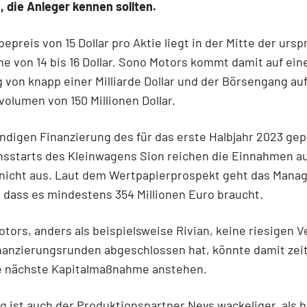
 die Anleger kennen sollten.
epreis von 15 Dollar pro Aktie liegt in der Mitte der urs
e von 14 bis 16 Dollar. Sono Motors kommt damit auf ein
von knapp einer Milliarde Dollar und der Börsengang auf
olumen von 150 Millionen Dollar.
ändigen Finanzierung des für das erste Halbjahr 2023 ge
nsstarts des Kleinwagens Sion reichen die Einnahmen a
s nicht aus. Laut dem Wertpapierprospekt geht das Man
 dass es mindestens 354 Millionen Euro braucht.
tors, anders als beispielsweise Rivian, keine riesigen 
inanzierungsrunden abgeschlossen hat, könnte damit zei
ie nächste Kapitalmaßnahme anstehen.
ig ist auch der Produktionspartner Nevs wackeliger, als b