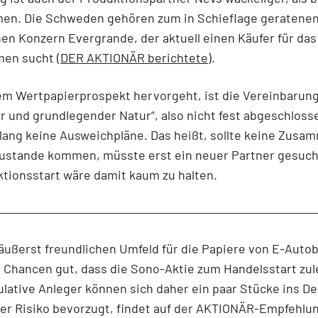
n. Die Schweden gehören zum in Schieflage geratene
en Konzern Evergrande, der aktuell einen Käufer für das
en sucht (
DER AKTIONÄR berichtete
).
em Wertpapierprospekt hervorgeht, ist die Vereinbarung
er und grundlegender Natur“, also nicht fest abgeschloss
slang keine Ausweichpläne. Das heißt, sollte keine Zusa
zustande kommen, müsste erst ein neuer Partner gesuch
tionsstart wäre damit kaum zu halten.
 äußerst freundlichen Umfeld für die Papiere von E-Auto
 Chancen gut, dass die Sono-Aktie zum Handelsstart zul
lative Anleger können sich daher ein paar Stücke ins De
r Risiko bevorzugt, findet auf der AKTIONÄR-Empfehlun