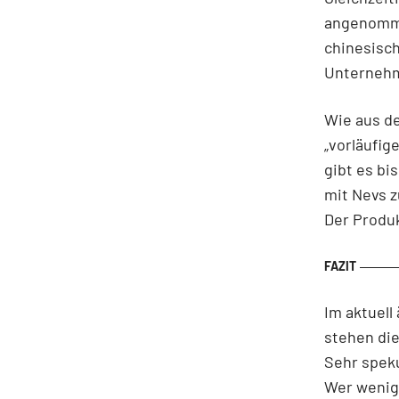
angenomme
chinesisch
Unternehm
Wie aus d
„vorläufig
gibt es bi
mit Nevs 
Der Produk
Im aktuell
stehen die
Sehr speku
Wer wenige