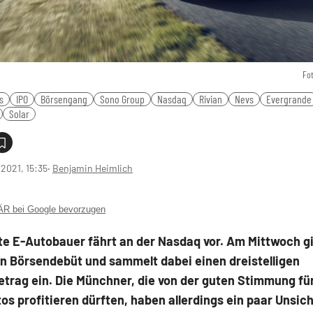
Fo
s
IPO
Börsengang
Sono Group
Nasdaq
Rivian
Nevs
Evergrande
Solar
1.2021, 15:35
‧
Benjamin Heimlich
 bei Google bevorzugen
te E-Autobauer fährt an der Nasdaq vor. Am Mittwoch g
in Börsendebüt und sammelt dabei einen dreistelligen
etrag ein. Die Münchner, die von der guten Stimmung fü
os profitieren dürften, haben allerdings ein paar Unsic