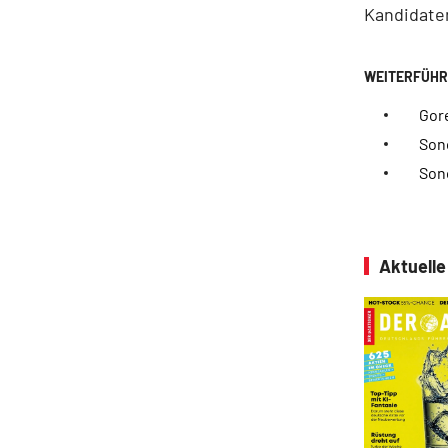
Kandidaten
Gor
Son
Son
Aktuell