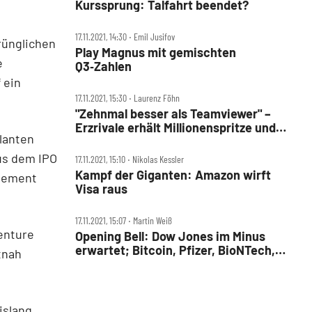
Kurssprung: Talfahrt beendet?
17.11.2021, 14:30 ‧ Emil Jusifov
prünglichen
Play Magnus mit gemischten
e
Q3‑Zahlen
 ein
17.11.2021, 15:30 ‧ Laurenz Föhn
"Zehnmal besser als Teamviewer" –
Erzrivale erhält Millionenspritze und
planten
bläst zum Angriff
us dem IPO
17.11.2021, 15:10 ‧ Nikolas Kessler
Kampf der Giganten: Amazon wirft
agement
Visa raus
17.11.2021, 15:07 ‧ Martin Weiß
Venture
Opening Bell: Dow Jones im Minus
erwartet; Bitcoin, Pfizer, BioNTech,
tnah
Nvidia, Qiagen, Siemens, Infineon,
Delivery Hero im Fokus
islang