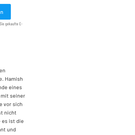
en
Sie gekaufte E-
ten
te. Hamish
nde eines
 mit seiner
e vor sich
st nicht
es ist die
ant und