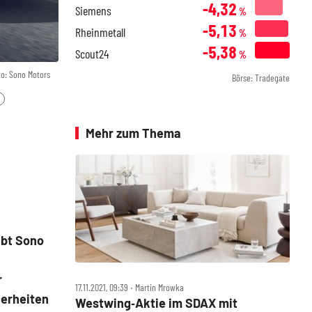
-4,32
Siemens
%
-5,13
Rheinmetall
%
-5,38
Scout24
%
to: Sono Motors
Börse: Tradegate
Mehr zum Thema
ibt Sono
r
17.11.2021, 09:39 ‧ Martin Mrowka
herheiten
Westwing‑Aktie im SDAX mit