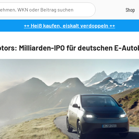
++ Heiß kaufen, eiskalt verdoppeln ++
tors: Milliarden-IPO für deutschen E-Aut