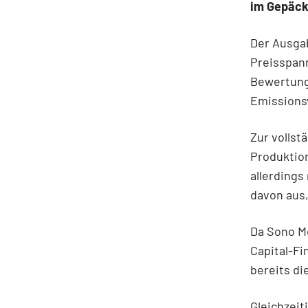
im Gepäck,
Der Ausgab
Preisspann
Bewertung 
Emissionsv
Zur vollst
Produktio
allerding
davon aus,
Da Sono Mo
Capital-F
bereits d
Gleichzeit