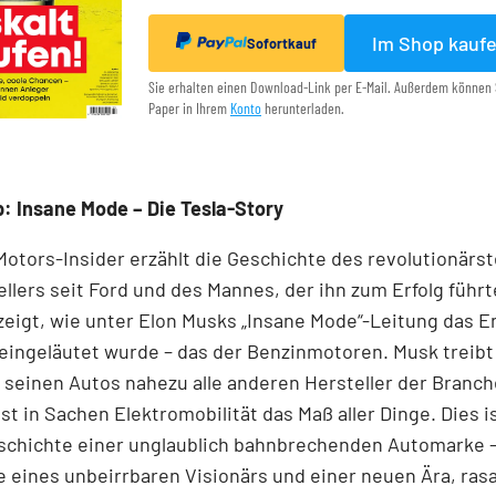
Im Shop kauf
Sofortkauf
Sie erhalten einen Download-Link per E-Mail. Außerdem können 
Paper in Ihrem
Konto
herunterladen.
: Insane Mode – Die Tesla-Story
Motors-Insider erzählt die Geschichte des revolutionärs
llers seit Ford und des Mannes, der ihn zum Erfolg führ
eigt, wie unter Elon Musks „Insane Mode“-Leitung das E
 eingeläutet wurde – das der Benzinmotoren. Musk treibt
 seinen Autos nahezu alle anderen Hersteller der Branch
ist in Sachen Elektromobilität das Maß aller Dinge. Dies i
schichte einer unglaublich bahnbrechenden Automarke – 
 eines unbeirrbaren Visionärs und einer neuen Ära, ras