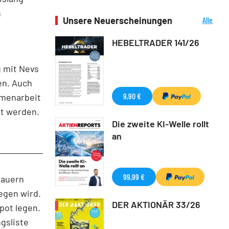
n
Unsere Neuerscheinungen
Alle
Neuerscheinungen
HEBELTRADER 141/26
 mit Nevs
en. Auch
9,90 €
mmenarbeit
t werden.
Die zweite KI-Welle rollt
an
99,99 €
bauern
egen wird.
DER AKTIONÄR 33/26
pot legen.
gsliste