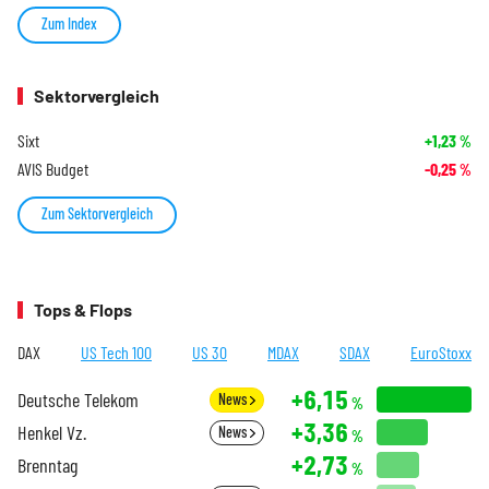
Zum Index
Sektorvergleich
Sixt
+1,23
%
AVIS Budget
-0,25
%
Zum Sektorvergleich
Tops & Flops
DAX
US Tech 100
US 30
MDAX
SDAX
EuroStoxx
+6,15
Deutsche Telekom
News
%
+3,36
Henkel Vz.
News
%
+2,73
Brenntag
%