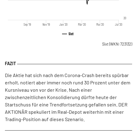
20
Sep '19
Nov '19
Jan '20
Mär '20
Mai '20
Jul '20
Sixt
Sixt
(WKN: 723132)
Die Aktie hat sich nach dem Corona-Crash bereits spürbar
erholt, notiert aber immer noch rund 30 Prozent unter dem
Kursniveau von vor der Krise. Nach einer
zwischenzeitlichen Konsolidierung dürfte heute der
Startschuss für eine Trendfortsetzung gefallen sein. DER
AKTIONÄR spekuliert im Real-Depot weiterhin mit einer
Trading-Position auf dieses Szenario.