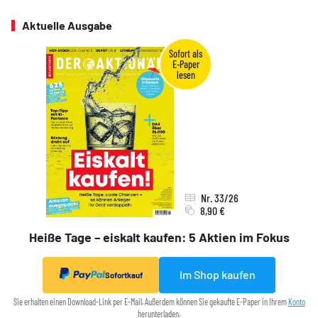
Aktuelle Ausgabe
Nr. 33/26
8,90 €
Heiße Tage – eiskalt kaufen: 5 Aktien im Fokus
Im Shop kaufen
Sofortkauf
Sie erhalten einen Download-Link per E-Mail. Außerdem können Sie gekaufte E-Paper in Ihrem
Konto
herunterladen.