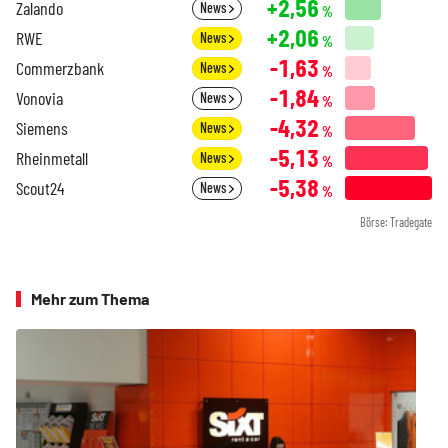
+2,56
Zalando
News
%
+2,06
RWE
News
%
-1,63
Commerzbank
News
%
-1,84
Vonovia
News
%
-4,32
Siemens
News
%
-5,13
Rheinmetall
News
%
-5,38
Scout24
News
%
Börse: Tradegate
Mehr zum Thema