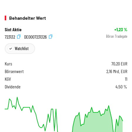
Behandelter Wert
Sixt Aktie
+1,23
%
723132
DE0007231326
Börse:
Tradegate
Watchlist
Kurs
70,20
EUR
Börsenwert
2,16 Mrd. EUR
KGV
11
Dividende
4,50 %