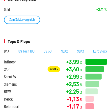
Gold
+2,41
%
Zum Sektorvergleich
Tops & Flops
DAX
US Tech 100
US 30
MDAX
SDAX
EuroStoxx
+3,99
Infineon
%
+3,40
SAP
News
%
+2,99
Scout24
%
+2,53
Siemens
%
+2,25
BMW
%
-1,13
Merck
%
-1,17
Beiersdorf
%