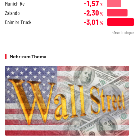
-1,57
Munich Re
%
-2,30
Zalando
%
-3,01
Daimler Truck
%
Börse: Tradegate
Mehr zum Thema