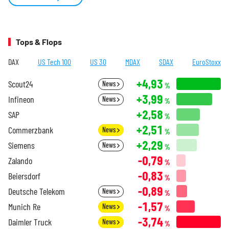
Tops & Flops
DAX
US Tech 100
US 30
MDAX
SDAX
EuroStoxx
+4,93
Scout24
News
%
+3,99
Infineon
News
%
+2,58
SAP
%
+2,51
Commerzbank
News
%
+2,29
Siemens
News
%
-0,79
Zalando
%
-0,83
Beiersdorf
%
-0,89
Deutsche Telekom
News
%
-1,57
Munich Re
News
%
-3,74
Daimler Truck
News
%