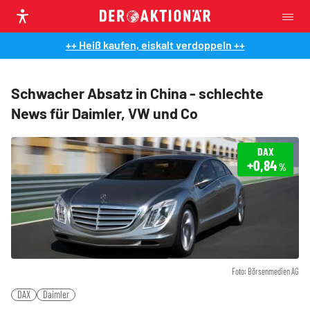
++ Heiß kaufen, eiskalt verdoppeln ++
Schwacher Absatz in China - schlechte
News für Daimler, VW und Co
DAX
+0,84
%
Foto: Börsenmedien AG
DAX
Daimler