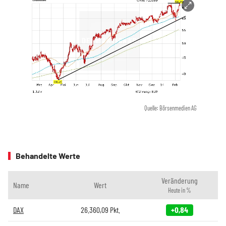
Quelle: Börsenmedien AG
Behandelte Werte
Veränderung
Name
Wert
Heute in %
DAX
26.360,09
Pkt.
+0,84