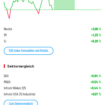
Woche
+2,06
%
1M
+1,25
%
1J
+9,26
%
DAX Index Kennzahlen und Details
Sektorvergleich
DAX
+0,84
%
MDAX
+0,54
%
Infront Nikkei 225
+0,44
%
Infront USA 30 Industrial
+0,07
%
Zum Sektorvergleich