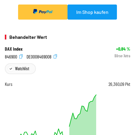
Im Shop kaufen
Behandelter Wert
DAX Index
+0,84
%
846900
DE0008469008
Börse:
Xetra
Watchlist
Kurs
26.360,09
Pkt