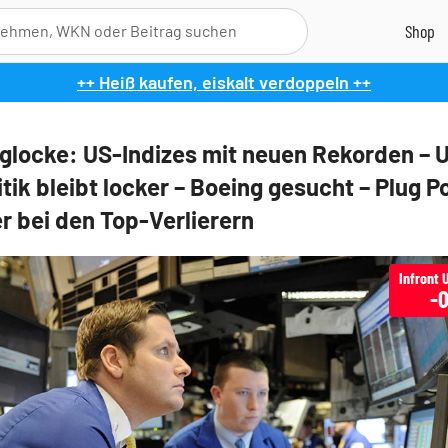
++ Heiß kaufen, eiskalt verdoppeln ++
glocke: US-Indizes mit neuen Rekorden – 
tik bleibt locker – Boeing gesucht – Plug 
r bei den Top-Verlierern
-0