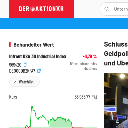
Schluss
Behandelter Wert
Geldpoli
Infront USA 30 Industrial Index
-0,79
%
und Ube
Börse:
Infront Index
969420
Indications
DE000DB2KFA7
Watchlist
Kurs
53.935,77
Pkt