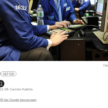
Fot
S&P 500
 22:08
‧ Carsten Kaletta
 bei Google bevorzugen