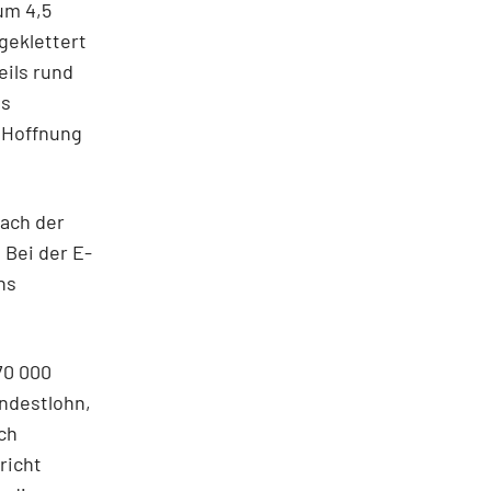
um 4,5
geklettert
eils rund
es
r Hoffnung
ach der
 Bei der E-
ns
70 000
ndestlohn,
ch
richt