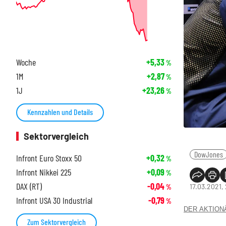
Woche
+5,33
%
1M
+2,87
%
1J
+23,26
%
Kennzahlen und Details
Sektorvergleich
DowJones
Infront Euro Stoxx 50
+0,32
%
Infront Nikkei 225
+0,09
%
DAX (RT)
-0,04
17.03.2021,
%
Infront USA 30 Industrial
-0,79
%
DER AKTIONÄR
Zum Sektorvergleich