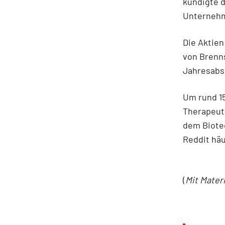
kündigte d
Unternehme
Die Aktien
von Brenn
Jahresabs
Um rund 15
Therapeuti
dem Biotec
Reddit hä
(
Mit Mater