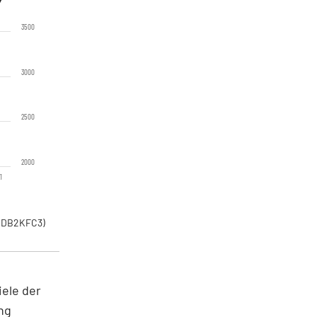
3500
3000
2500
2000
1
00DB2KFC3)
iele der
ng