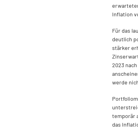
erwarteten
Inflation 
Für das la
deutlich p
stärker e
Zinserwart
2023 nach 
anscheinen
werde nich
Portfolio
unterstrei
temporär a
das Inflat