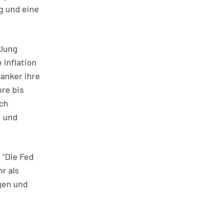
g und eine
klung
 Inflation
anker ihre
re bis
ich
, und
 "Die Fed
r als
igen und