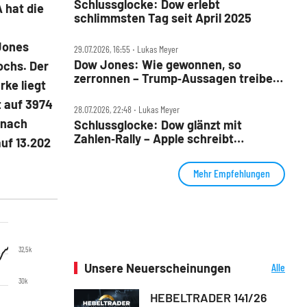
Schlussglocke: Dow erlebt
 hat die
schlimmsten Tag seit April 2025
Jones
29.07.2026, 16:55 ‧ Lukas Meyer
Dow Jones: Wie gewonnen, so
ochs. Der
zerronnen – Trump‑Aussagen treiben
rke liegt
Ölpreis
t auf 3974
28.07.2026, 22:48 ‧ Lukas Meyer
 nach
Schlussglocke: Dow glänzt mit
Zahlen‑Rally – Apple schreibt
uf 13.202
Geschichte
Mehr Empfehlungen
32,5k
Unsere Neuerscheinungen
Alle
Neuerscheinungen
30k
HEBELTRADER 141/26