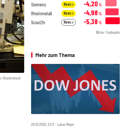
-4,20
Siemens
News
%
-4,98
Rheinmetall
News
%
-5,38
Scout24
News
%
Börse: Tradegate
Mehr zum Thema
o: Shutterstock
29.07.2026, 23:11 ‧ Lukas Meyer