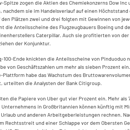
w-Spitze zogen die Aktien des Chemiekonzerns Dow Inc 
, nachdem sie im Handelsverlauf auf einen Höchststand 
 den Plätzen zwei und drei folgten mit Gewinnen von jew
nt die Anteilsscheine des Flugzeugbauers Boeing und d
enherstellers Caterpillar. Auch sie profitierten von de
ziehen der Konjunktur.
-100-Ende knickten die Anteilsscheine von Pinduoduo n
e von Geschäftszahlen um mehr als sieben Prozent ein.
Plattform habe das Wachstum des Bruttowarenvolume
, urteilten die Analysten der Bank Citigroup.
ten die Papiere von Uber gut vier Prozent ein. Mehr als 
s Unternehmens in Großbritannien können künftig mit Mi
 Urlaub und anderen Arbeitgeberleistungen rechnen. Na
m Rechtsstreit und einer Schlappe vor dem Obersten Ge