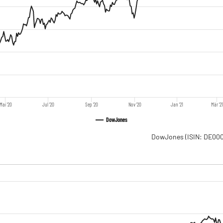
Mai '20
Jul '20
Sep '20
Nov '20
Jan '21
Mär '2
DowJones
DowJones
(ISIN: DE0