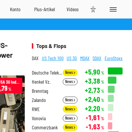
US-
Tops & Flops
Power
DAX
US Tech 100
US 30
MDAX
SDAX
EuroStoxx
+5,90
Deutsche Telekom
News
%
+3,38
Henkel Vz.
Infront USA 30 Industrial
News
%
,79
+2,73
%
Brenntag
%
+2,40
Zalando
News
%
+2,20
RWE
News
%
-1,61
Vonovia
News
%
-1,63
Commerzbank
News
%