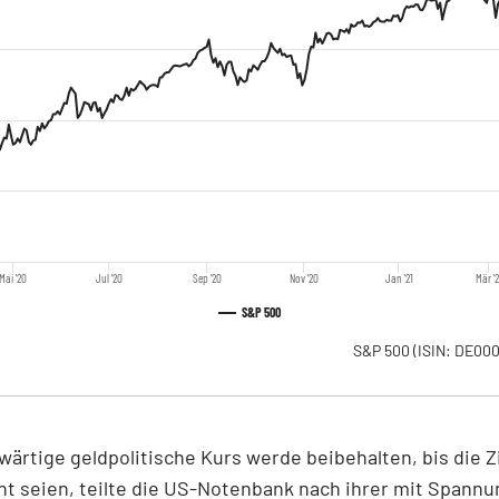
Mai '20
Jul '20
Sep '20
Nov '20
Jan '21
Mär '2
S&P 500
S&P 500
(ISIN: DE0
ärtige geldpolitische Kurs werde beibehalten, bis die Z
ht seien, teilte die US-Notenbank nach ihrer mit Spannu