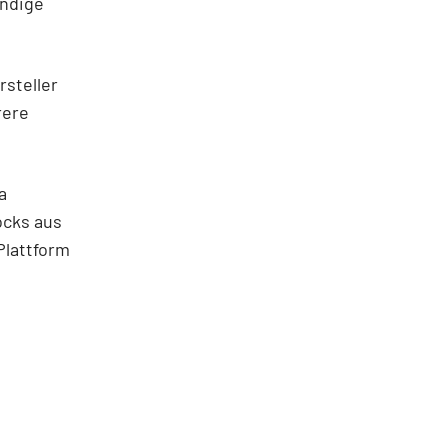
ändige
rsteller
rere
a
ocks aus
Plattform