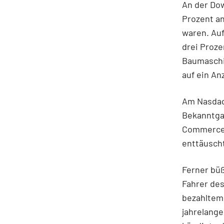
An der Do
Prozent an
waren. Auf
drei Proze
Baumaschin
auf ein An
Am Nasdaq
Bekanntgab
Commerce-
enttäuscht
Ferner büß
Fahrer de
bezahltem
jahrelange