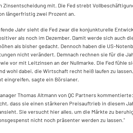
 Zinsentscheidung mit. Die Fed strebt Vollbeschäftigun
von längerfristig zwei Prozent an.
ufende Jahr sieht die Fed zwar die konjunkturelle Entwic
ositiver als noch im Dezember. Damit werde sich auch die
rhöhen als bisher gedacht. Dennoch haben die US-Notenb
ungen nicht verändert. Demnach rechnen sie für die Jah
wie vor mit Leitzinsen an der Nullmarke. Die Fed fühle s
d wohl dabei, die Wirtschaft recht heiß laufen zu lassen
t eingreifen, sagte ein Börsianer.
manager Thomas Altmann von QC Partners kommentierte:
cht, dass sie einen stärkeren Preisauftrieb in diesem Jah
nsieht. Sie versucht hier alles, um die Märkte zu beruh
ionsgespenst nicht noch präsenter werden zu lassen."