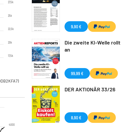
27,5k
25k
9,90 €
22,5k
Die zweite KI-Welle rollt
20k
an
17,5k
1
99,99 €
00DB2KFA7)
DER AKTIONÄR 33/26
8,90 €
4000