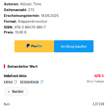
Autoren:
Nützel, Timo
Seitenanzahl:
272
Erscheinungstermin:
18.09.2025
Format:
Klappenbroschur
ISBN:
978-3-86470-980-7
Preis:
19,90 €
Im Shop kaufen
Behandelter Wert
HelloFresh Aktie
-0,76
%
A16140
DE000A161408
Börse:
Tradegate
Watchlist
Kurs
3,37
EUR