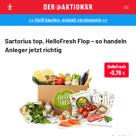
++ Heiß kaufen, eiskalt verdoppeln ++
Sartorius top, HelloFresh Flop – so handeln
Anleger jetzt richtig
HelloFresh
-0,76
%