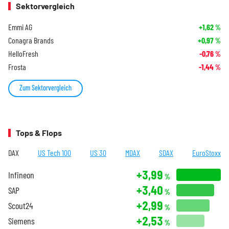
Sektorvergleich
Emmi AG
+1,62
%
Conagra Brands
+0,97
%
HelloFresh
-0,76
%
Frosta
-1,44
%
Zum Sektorvergleich
Tops & Flops
DAX
US Tech 100
US 30
MDAX
SDAX
EuroStoxx
+3,99
Infineon
%
+3,40
SAP
%
+2,99
Scout24
%
+2,53
Siemens
%