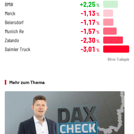
+2,25
BMW
%
-1,13
Merck
%
-1,17
Beiersdorf
%
-1,57
Munich Re
%
-2,30
Zalando
%
-3,01
Daimler Truck
%
Börse: Tradegate
Mehr zum Thema