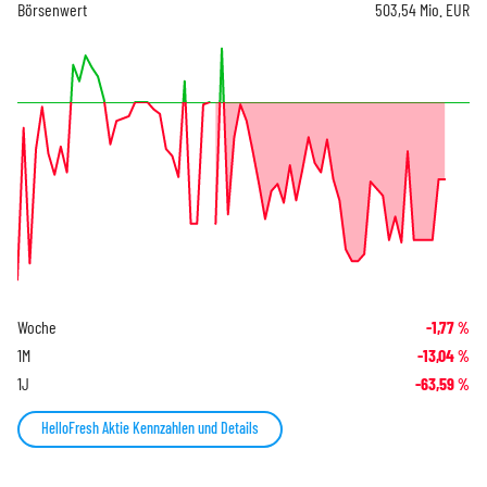
Börsenwert
503,54 Mio. EUR
Woche
-1,77
%
1M
-13,04
%
1J
-63,59
%
HelloFresh Aktie Kennzahlen und Details