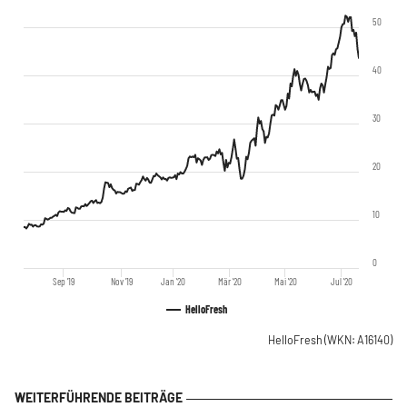
50
40
30
20
10
0
Sep '19
Nov '19
Jan '20
Mär '20
Mai '20
Jul '20
HelloFresh
HelloFresh
(WKN: A16140)