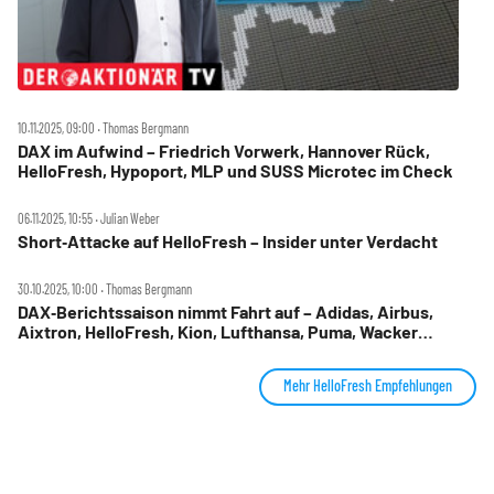
10.11.2025, 09:00 ‧ Thomas Bergmann
DAX im Aufwind – Friedrich Vorwerk, Hannover Rück,
HelloFresh, Hypoport, MLP und SUSS Microtec im Check
06.11.2025, 10:55 ‧ Julian Weber
Short‑Attacke auf HelloFresh – Insider unter Verdacht
30.10.2025, 10:00 ‧ Thomas Bergmann
DAX‑Berichtssaison nimmt Fahrt auf – Adidas, Airbus,
Aixtron, HelloFresh, Kion, Lufthansa, Puma, Wacker
Chemie im Check
Mehr HelloFresh Empfehlungen