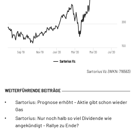
200
150
Sep '19
Nov '19
Jan '20
Mär '20
Mai '20
Jul '20
Sartorius Vz.
Sartorius Vz.
(WKN: 716563)
Sartorius: Prognose erhöht – Aktie gibt schon wieder
Gas
Sartorius: Nur noch halb so viel Dividende wie
angekündigt – Rallye zu Ende?