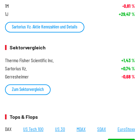
1M
-0,81
%
1J
+29,47
%
Sartorius Vz. Aktie Kennzahlen und Details
Sektorvergleich
Thermo Fisher Scientific Inc.
+1,43
%
Sartorius Vz.
+0,74
%
Gerresheimer
-0,68
%
Zum Sektorvergleich
Tops & Flops
DAX
US Tech 100
US 30
MDAX
SDAX
EuroStoxx