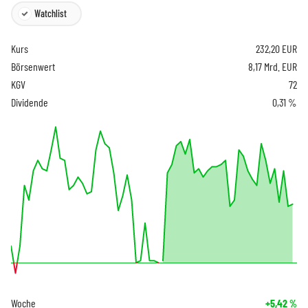
Watchlist
Kurs
232,20
EUR
Börsenwert
8,17 Mrd. EUR
KGV
72
Dividende
0,31 %
Woche
+5,42
%