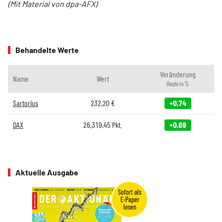
(Mit Material von dpa-AFX)
Behandelte Werte
Veränderung
Name
Wert
Heute in %
Sartorius
232,20
€
+0,74
DAX
26.319,45
Pkt.
+0,69
Aktuelle Ausgabe