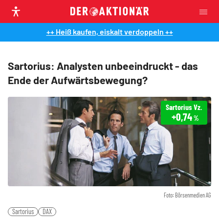
++ Heiß kaufen, eiskalt verdoppeln ++
Sartorius: Analysten unbeeindruckt - das
Ende der Aufwärtsbewegung?
Sartorius Vz.
+0,74
%
Foto: Börsenmedien AG
Sartorius
DAX