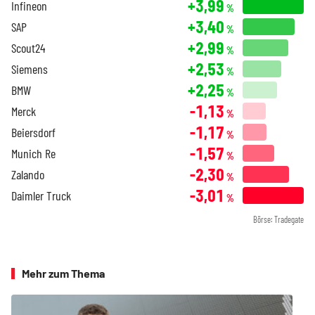
+3,99
Infineon
%
+3,40
SAP
%
+2,99
Scout24
%
+2,53
Siemens
%
+2,25
BMW
%
-1,13
Merck
%
-1,17
Beiersdorf
%
-1,57
Munich Re
%
-2,30
Zalando
%
-3,01
Daimler Truck
%
Börse: Tradegate
Mehr zum Thema