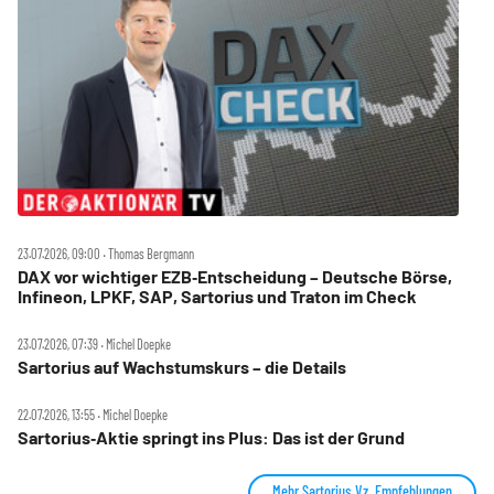
23.07.2026, 09:00 ‧ Thomas Bergmann
DAX vor wichtiger EZB‑Entscheidung – Deutsche Börse,
Infineon, LPKF, SAP, Sartorius und Traton im Check
23.07.2026, 07:39 ‧ Michel Doepke
Sartorius auf Wachstumskurs – die Details
22.07.2026, 13:55 ‧ Michel Doepke
Sartorius‑Aktie springt ins Plus: Das ist der Grund
Mehr Sartorius Vz. Empfehlungen