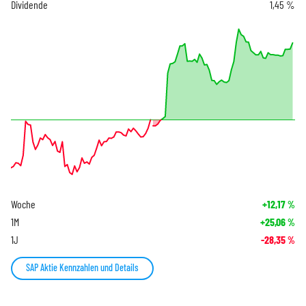
Dividende
1,45 %
Woche
+12,17
%
1M
+25,06
%
1J
-28,35
%
SAP Aktie Kennzahlen und Details