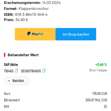
Erscheinungstermin:
14.03.2024
Format:
Klappenbroschur
ISBN:
978-3-86470-949-4
Preis:
34,90 €
Im Shop kaufen
Behandelter Wert
SAP Aktie
+3,40
%
716460
DE0007164600
Börse:
Tradegate
Watchlist
Kurs
178,66
EUR
Börsenwert
200,87 Mrd. EUR
KGV
25