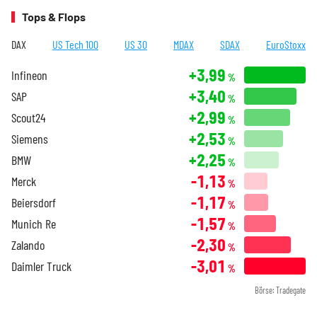
Tops & Flops
DAX
US Tech 100
US 30
MDAX
SDAX
EuroStoxx
+3,99
Infineon
%
+3,40
SAP
%
+2,99
Scout24
%
+2,53
Siemens
%
+2,25
BMW
%
-1,13
Merck
%
-1,17
Beiersdorf
%
-1,57
Munich Re
%
-2,30
Zalando
%
-3,01
Daimler Truck
%
Börse: Tradegate