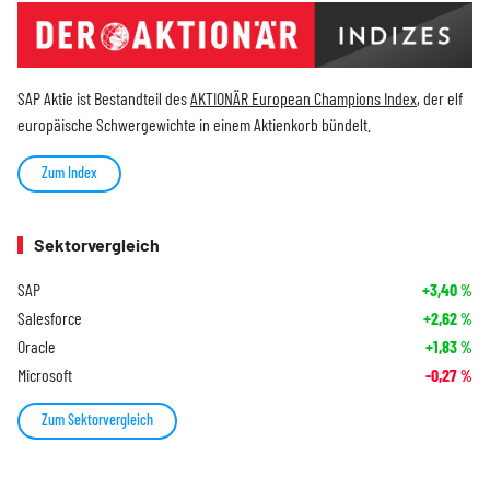
SAP Aktie ist Bestandteil des
AKTIONÄR European Champions Index
, der elf
europäische Schwergewichte in einem Aktienkorb bündelt.
Zum Index
Sektorvergleich
SAP
+3,40
%
Salesforce
+2,62
%
Oracle
+1,83
%
Microsoft
-0,27
%
Zum Sektorvergleich