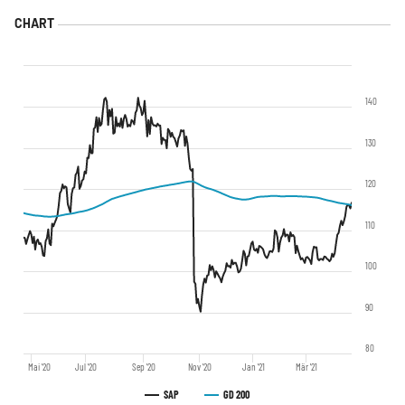
140
130
120
110
100
90
80
Mai '20
Jul '20
Sep '20
Nov '20
Jan '21
Mär '21
SAP
GD 200