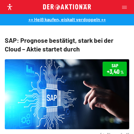
++ Heiß kaufen, eiskalt verdoppeln ++
SAP: Prognose bestätigt, stark bei der
Cloud – Aktie startet durch
SAP
+3,40
%