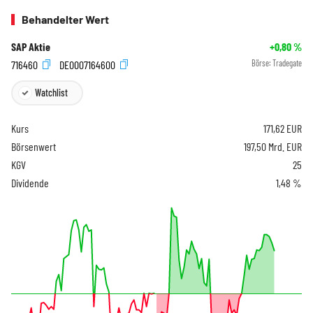
Behandelter Wert
SAP Aktie
+0,80
%
716460
DE0007164600
Börse:
Tradegate
Watchlist
Kurs
171,62
EUR
Börsenwert
197,50 Mrd. EUR
KGV
25
Dividende
1,48 %