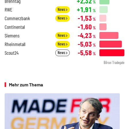
+2,32
Brenntag
%
+1,91
RWE
News
%
-1,53
Commerzbank
News
%
-1,60
Continental
%
-4,23
Siemens
News
%
-5,03
Rheinmetall
News
%
-5,58
Scout24
News
%
Börse: Tradegate
Mehr zum Thema