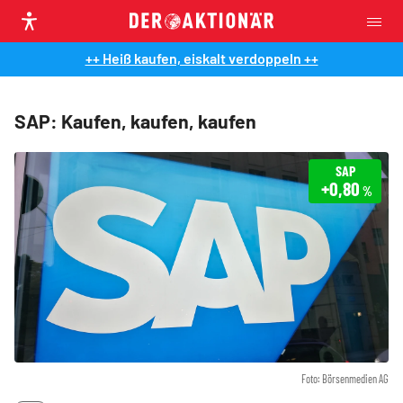
++ Heiß kaufen, eiskalt verdoppeln ++
SAP: Kaufen, kaufen, kaufen
SAP
+0,80
%
Foto: Börsenmedien AG