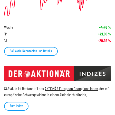
Woche
+4,46
%
1M
+21,90
%
1J
-29,92
%
SAP Aktie Kennzahlen und Details
SAP Aktie ist Bestandteil des
AKTIONÄR European Champions Index
, der elf
europäische Schwergewichte in einem Aktienkorb bündelt.
Zum Index