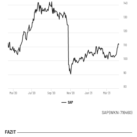
140
130
120
110
100
90
80
Mai '20
Jul '20
Sep '20
Nov '20
Jan '21
Mär '21
SAP
SAP
(WKN: 716460)