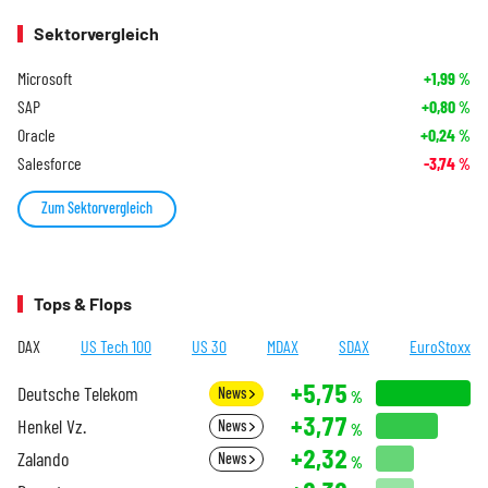
Sektorvergleich
Microsoft
+1,99
%
SAP
+0,80
%
Oracle
+0,24
%
Salesforce
-3,74
%
Zum Sektorvergleich
Tops & Flops
DAX
US Tech 100
US 30
MDAX
SDAX
EuroStoxx
+5,75
Deutsche Telekom
News
%
+3,77
Henkel Vz.
News
%
+2,32
Zalando
News
%